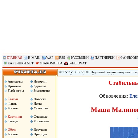
ГЛАВНАЯ
E-MAIL
WAP
RSS
РАССЫЛКИ
ПАРТНЕРКИ
ФАЙЛООБ
КАРТИНКИ.NET
ЗНАКОМСТВА
ВИДЕОЧАТ
2017-11-13 07:51:00 Неумелый клиент получил от пр
городе Эверетт (штат Вашингтон) 21-летняя прости
голову из-за того, что ей не понравился оральный 
Анекдоты
Истории
Стабильны
Пули застряли у него в голове, он не может говорить
Приколы
Курьезы
Flash-игры
Знакомства
Обновления:
Еле
Статьи
Новости
Факты
Наука
Маша Малиновс
Космос
Уфология
Картинки
Смешные
Звезды
Животные
Обои
Девушки
Космос
Природа