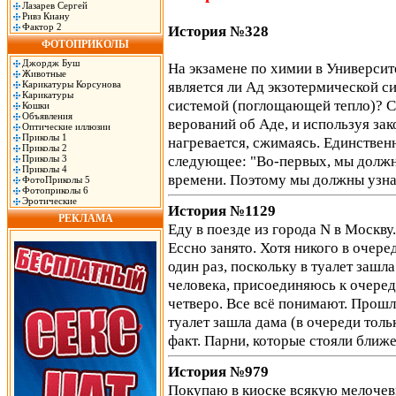
Лазарев Сергей
Ривз Киану
Фактор 2
История №328
ФОТОПРИКОЛЫ
Джордж Буш
На экзамене по химии в Универси
Животные
является ли Ад экзотермической с
Карикатуры Корсунова
Карикатуры
системой (поглощающей тепло)? Ст
Кошки
Объявления
верований об Аде, и используя зак
Оптические иллюзии
Приколы 1
нагревается, сжимаясь. Единствен
Приколы 2
следующее: "Во-первых, мы должны
Приколы 3
Приколы 4
времени. Поэтому мы должны узна
ФотоПриколы 5
Фотоприколы 6
Эротические
История №1129
РЕКЛАМА
Еду в поезде из города N в Москву
Ессно занято. Хотя никого в очер
один раз, поскольку в туалет зашл
человека, присоединяюсь к очеред
четверо. Все всё понимают. Прошло
туалет зашла дама (в очереди толь
факт. Парни, которые стояли ближ
История №979
Покупаю в киоске всякую мелочевк