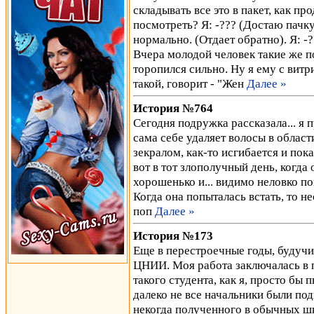
складывать все это в пакет, как п
посмотреть? Я: -??? (Достаю пачку 
нормально. (Отдает обратно). Я: -
Вчера молодой человек такие же по
торопился сильно. Ну я ему с витр
такой, говорит - "Жен
Далее »
История №764
Сегодня подружка рассказала... я п
сама себе удаляет волосы в област
зекралом, как-то исгибается и пока
вот в тот злополучный день, когда 
хорошенько и... видимо неловко по
Когда она попыталась встать, то н
поп
Далее »
История №173
Еще в перестроечные годы, будучи
ЦНИИ. Моя работа заключалась в 
такого студента, как я, просто бы 
далеко не все начальники были под
некогда полученного в обычных шк