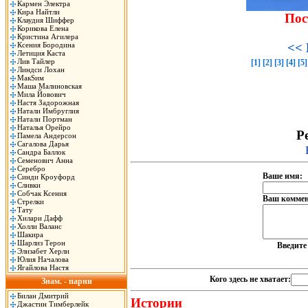
Кармен Электра
Кира Найтли
Пос
Клаудия Шиффер
Корикова Елена
Кристина Агилера
Ксения Бородина
<< 
Летиция Каста
Лив Тайлер
[1]
[2]
[3]
[4]
[5]
Линдси Лохан
МакSим
Маша Малиновская
Мила Йовович
Настя Задорожная
Натали Имбруглия
Натали Портман
Наталья Орейро
Ре
Памела Андерсон
Сагалова Дарья
Сандра Баллок
Семенович Анна
Серебро
Ваше имя:
Синди Кроуфорд
Сливки
Собчак Ксения
Ваш коммен
Стрелки
Тату
Хилари Дафф
Холли Валанс
Шакира
Шарлиз Терон
Введит
Элизабет Херли
Юлия Началова
Ягайлова Настя
Кого здесь не хватает:
Знам. - парни
Билан Дмитрий
Истории
Джастин Тимберлейк