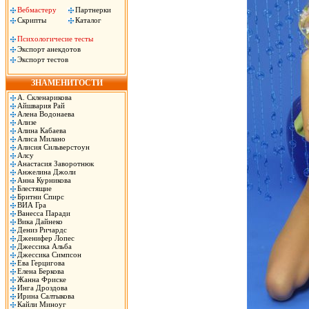
Вебмастеру
Партнерки
Скрипты
Каталог
Психологичесие тесты
Экспорт анекдотов
Экспорт тестов
ЗНАМЕНИТОСТИ
А. Скленарикова
Айшвария Рай
Алена Водонаева
Ализе
Алина Кабаева
Алиса Милано
Алисия Сильверстоун
Алсу
Анастасия Заворотнюк
Анжелина Джоли
Анна Курникова
Блестящие
Бритни Спирс
ВИА Гра
Ванесса Паради
Вика Дайнеко
Дениз Ричардс
Дженифер Лопес
Джессика Альба
Джессика Симпсон
Ева Герцигова
Елена Беркова
Жанна Фриске
Инга Дроздова
Ирина Салтыкова
Кайли Миноуг