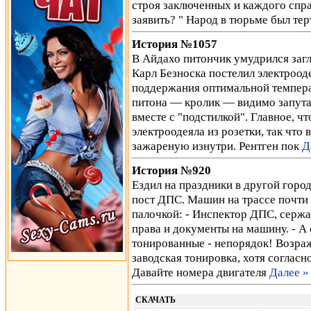
строя заключенных и каждого спра
заявить? " Народ в тюрьме был те
История №1057
В Айдахо питончик умудрился загл
Карл Безноска постелил электроод
поддержания оптимальной темпера
питона — кролик — видимо запутал
вместе с "подстилкой". Главное, ч
электроодеяла из розетки, так что
зажареную изнутри. Рентген пок
Д
История №920
Ездил на праздники в другой горо
пост ДПС. Машин на трассе почти
палочкой: - Инспектор ДПС, серж
права и документы на машину. - А 
тонированные - непорядок! Возраж
заводская тонировка, хотя согласн
Давайте номера двигателя
Далее »
СКАЧАТЬ