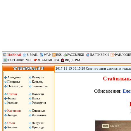
ГЛАВНАЯ
E-MAIL
WAP
RSS
РАССЫЛКИ
ПАРТНЕРКИ
ФАЙЛООБ
КАРТИНКИ.NET
ЗНАКОМСТВА
ВИДЕОЧАТ
2017-11-13 08:15:28 Секс-игрушки уличили в подсл
позволяет удаленно контролировать секс-игрушки, по
использования устройств. По данным юзеров, прило
Анекдоты
Истории
Стабильны
затем сохраняло в памяти телефона. .
Приколы
Курьезы
Flash-игры
Знакомства
Обновления:
Еле
Статьи
Новости
Факты
Наука
Космос
Уфология
Картинки
Смешные
Звезды
Животные
Обои
Девушки
Космос
Природа