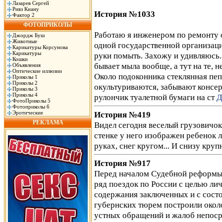
Лазарев Сергей
Ривз Киану
История №1033
Фактор 2
ФОТОПРИКОЛЫ
Работаю я инженером по ремонту о
Джордж Буш
Животные
одной государственной организаци
Карикатуры Корсунова
Карикатуры
руки помыть. Захожу и удивляюсь. 
Кошки
бывает мыла вообще, а тут на те, 
Объявления
Оптические иллюзии
Около подоконника стеклянная пеп
Приколы 1
Приколы 2
окультуриваются, забывают консе
Приколы 3
Приколы 4
рулончик туалетной бумаги на ст
Д
ФотоПриколы 5
Фотоприколы 6
Эротические
История №419
РЕКЛАМА
Видел сегодня веселый грузовичок,
стенке у него изображен ребенок л
руках, снег кругом... И снизу 
История №917
Перед началом Судебной реформы
ряд поездок по России с целью л
содержания заключенных и с состо
губернских тюрем построили окол
устных обращений и жалоб непоср