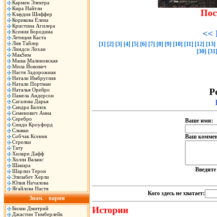
Кармен Электра
Кира Найтли
Пос
Клаудия Шиффер
Корикова Елена
Кристина Агилера
Ксения Бородина
<< 
Летиция Каста
Лив Тайлер
[1]
[2]
[3]
[4]
[5]
[6]
[7]
[8]
[9]
[10]
[11]
[12]
[13]
Линдси Лохан
[30]
[31
МакSим
Маша Малиновская
Мила Йовович
Настя Задорожная
Натали Имбруглия
Натали Портман
Наталья Орейро
Р
Памела Андерсон
Сагалова Дарья
Сандра Баллок
Семенович Анна
Серебро
Ваше имя:
Синди Кроуфорд
Сливки
Собчак Ксения
Ваш коммен
Стрелки
Тату
Хилари Дафф
Холли Валанс
Шакира
Введит
Шарлиз Терон
Элизабет Херли
Юлия Началова
Ягайлова Настя
Кого здесь не хватает:
Знам. - парни
Истории
Билан Дмитрий
Джастин Тимберлейк