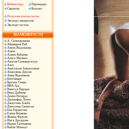
Вебмастеру
Партнерки
Скрипты
Каталог
Психологичесие тесты
Экспорт анекдотов
Экспорт тестов
ЗНАМЕНИТОСТИ
А. Скленарикова
Айшвария Рай
Алена Водонаева
Ализе
Алина Кабаева
Алиса Милано
Алисия Сильверстоун
Алсу
Анастасия Заворотнюк
Анжелина Джоли
Анна Курникова
Блестящие
Бритни Спирс
ВИА Гра
Ванесса Паради
Вика Дайнеко
Дениз Ричардс
Дженифер Лопес
Джессика Альба
Джессика Симпсон
Ева Герцигова
Елена Беркова
Жанна Фриске
Инга Дроздова
Ирина Салтыкова
Кайли Миноуг