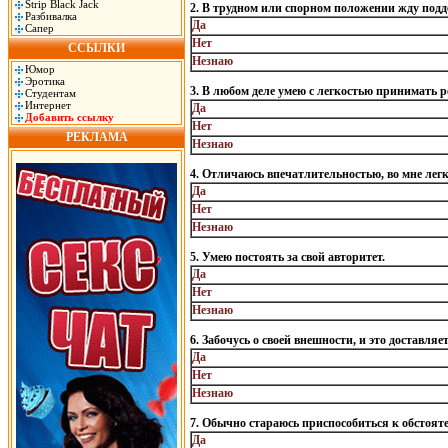
Strip Black Jack
2. В трудном или спорном положении жду подд
Разбивалка
Да
Сапер
Нет
ССЫЛКИ
Незнаю
Юмор
Эротика
3. В любом деле умею с легкостью принимать 
Студентам
Интернет
Да
Добавить ссылку
Нет
РЕКЛАМА
Незнаю
4. Отличаюсь впечатлительностью, во мне легк
Да
Нет
Незнаю
5. Умею постоять за свой авторитет.
Да
Нет
Незнаю
6. Забочусь о своей внешности, и это доставляе
Да
Нет
Незнаю
7. Обычно стараюсь приспособиться к обстояте
Да