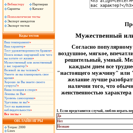
Вебмастеру
Партнерки
Скрипты
Каталог
Психологичесие тесты
Экспорт анекдотов
Пр
Экспорт тестов
Мужественный или
Коды тестов
Ваш темперамент
»
Согласно популярному 
Ваш характер
»
Тест удовлетворенности браком
»
воздушное, мяг­кое, впечат
Поиск новых ощущений или чего
вы хотите от жизни
»
решительный, умный. Межд
Мужественный или женственный
каждым днем все труднее
у вас характер?
»
Волевой ли вы человек?
»
"настоящего мужчину" или "
Умеете ли вы планировать свое
время
»
желание лучше разобрать
Хорошо ли Вы знаете своего
наличии того, что обыч
супруга?
»
Ваша позиция в споре
»
женственностью характера
Ленивы ли Вы
»
Уровень самооценки
»
Удачливы ли вы?
»
Тест на выявление
наблюдательности
»
1. Если представится случай, люблю играть пе
Все тесты »
Да
ОН-ЛАЙН ИГРЫ
Нет
Незнаю
Тетрис 2000
Lines