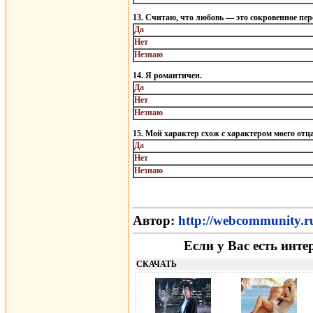
13. Считаю, что любовь — это сокровенное пе
Да
Нет
Незнаю
14. Я романтичен.
Да
Нет
Незнаю
15. Мой характер схож с характером моего отца
Да
Нет
Незнаю
Автор:
http://webcommunity.r
Если у Вас есть инте
СКАЧАТЬ