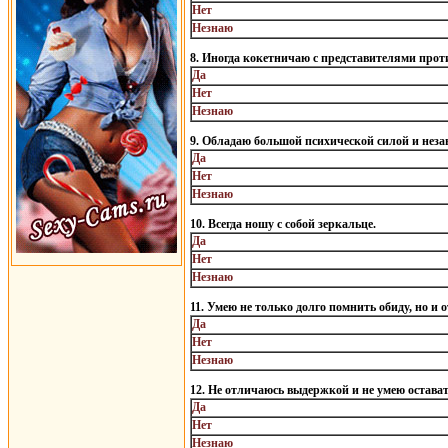
Нет
Незнаю
8. Иногда кокетничаю с представителями прот
Да
Нет
Незнаю
9. Обладаю большой психической силой и неза
Да
Нет
Незнаю
10. Всегда ношу с собой зеркальце.
Да
Нет
Незнаю
11. Умею не только долго помнить обиду, но и 
Да
Нет
Незнаю
12. Не отличаюсь выдержкой и не умею остав
Да
Нет
Незнаю