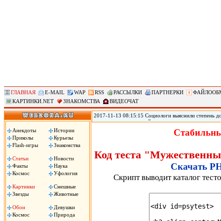
ГЛАВНАЯ
E-MAIL
WAP
RSS
РАССЫЛКИ
ПАРТНЕРКИ
ФАЙЛООБ
КАРТИНКИ.NET
ЗНАКОМСТВА
ВИДЕОЧАТ
2017-11-13 08:15:15 Социологи выяснили степень д
журналистам и полицейским, следует из результато
(ВЦИОМ). Согласно данным исследования ВЦИОМ, по
Анекдоты
Истории
Стабильны
полицейские – 3,12 баллов. При этом 40% заявили, 
Приколы
Курьезы
услышали это слово, передает РИА «Новости».
Flash-игры
Знакомства
Код теста "Мужественны
Статьи
Новости
Скачать PH
Факты
Наука
Космос
Уфология
Скрипт выводит каталог тест
Картинки
Смешные
Звезды
Животные
Обои
Девушки
Космос
Природа