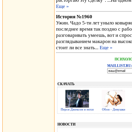
расторгаю эту сделку". ...На одном
Еще »
История №1960
Ужин. Чадо 5-ти лет уныло ковыряет
последнее время так поздно с рабо
разговаривать умеешь, вот и спро
разглядыванием макарон на высоко
стоит ли все знать...
Еще »
ПСИХОЛО
MAILLIST.RU
СКАЧАТЬ
Перси Джексон и похи
Обои - Девушки
НОВОСТИ