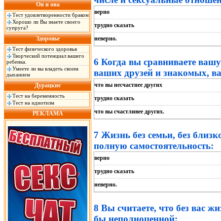
Он и она
верно
Тест удовлетворенности браком
Хорошо ли Вы знаете своего
трудно сказать
супруга?
Здоровье
неверно.
Тест физического здоровья
Творческий потенциал вашего
6 Когда вы сравниваете ваш
ребенка.
Умеете ли вы владеть своим
ваших друзей и знакомых, ва
дыханием
что вы несчастнее других
Дурацкие
Тест на беременность
трудно сказать
Тест на идиотизм
что вы счастливее других.
РЕКЛАМА
7 Жизнь без семьи, без близ
полную самостоятельность:
верно
трудно сказать
неверно.
8 Вы считаете, что без вас ж
бы неполноценной: