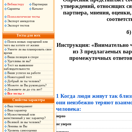
Вебмастеру
Партнерки
утверждений, относящих ся
Скрипты
Каталог
партнера, мнения, оценки,
Психологичесие тесты
соответст
Экспорт анекдотов
Экспорт тестов
б)
Тесты для всех
Поиск новых ощущений или
Инструкция: «Внимательно ч
чего вы хотите от жизни
Умеете ли вы планировать свое
из 3 предлагаемых вар
время
промежуточных ответов 
Ваша позиция в споре
Удачливы ли вы?
Тест на выявление
наблюдательности
Ваши успехи на работе
Новогодний тест
Добрый ли ты человек?
Можете ли Вы руководить?
Доживете ли до ста лет?
Все тесты »
1 Когда люди живут так близ
Свойства характера
они неизбежно теряют взаим
Ваш темперамент
человека:
Ваш характер
Мужественный или
верно
женственный у вас характер?
Волевой ли вы человек?
не уверен
Ленивы ли Вы
Уровень самооценки