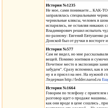
История №1235
Не мое, сами понимаете... КАК-ТО
заправлялась специальными черни
чернильные кляксы, человек в шоке
испарялись, не оставляя никаких 
Владимирович решил испытать чуд
по-разному: Евгений Евтушенко ра
Донской был от ручки в восторге и
История №577
Сам не видел, но мне рассказывал
вещей. Помимо зонтиков и сумочек,
Почетное место в экспозиции зани
забудем". Сразу вспомнил, как в эл
ну я и присел на нее. На нужной ст
Ледерман http://ledder.narod.ru
Ещ
История №1664
Говорим по телефону с приятелем 
разговор идет о продаже машины..
как они вроде в цене сошлись , пр