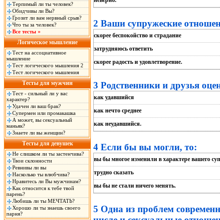
неверно.
Терпимый ли ты человек?
Обидчивы ли Вы?
Грозит ли вам нервный срыв?
2 Ваши супружеские отношен
Что ты за человек?
Все тесты »
скорее беспокойство и страдание
Логическое мышление
затрудняюсь ответить
Тест на ассоциативное
мышление
скорее радость и удовлетворение.
Тест логического мышления 2
Тест логического мышления
Тесты для мужчин
3 Родственники и друзья оце
Тест - сильный ли у вас
как удавшийся
характер?
Удачен ли ваш брак?
как нечто среднее
Супермен или промакашка
А может, вы сексуальный
как неудавшийся.
маньяк?
Знаете ли вы женщин?
Тесты для девушек
4 Если бы вы могли, то:
Не слишком ли ты застенчива?
вы бы многое изменили в характере вашего суп
Твои склонности
Ревнивы ли вы
трудно сказать
Насколько ты влюбчива?
Нравитесь ли Вы мужчинам?
вы бы не стали ничего менять.
Как относится к тебе твой
парень?
Любишь ли ты МЕЧТАТЬ?
5 Одна из проблем современно
Хорошо ли ты знаешь своего
парня?
числе и сексуальные отноше