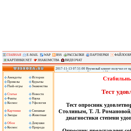
ГЛАВНАЯ
E-MAIL
WAP
RSS
РАССЫЛКИ
ПАРТНЕРКИ
ФАЙЛООБ
КАРТИНКИ.NET
ЗНАКОМСТВА
ВИДЕОЧАТ
2017-11-13 07:51:00 Неумелый клиент получил от пр
городе Эверетт (штат Вашингтон) 21-летняя прости
голову из-за того, что ей не понравился оральный 
Анекдоты
Истории
Стабильны
Пули застряли у него в голове, он не может говорить
Приколы
Курьезы
Flash-игры
Знакомства
Тест удов
Статьи
Новости
Факты
Наука
Космос
Уфология
Тест опросник удовлетво
Столиным, Т. Л. Романовой,
Картинки
Смешные
Звезды
Животные
диагностики степени удо
Обои
Девушки
Космос
Природа
Опросник представляет со