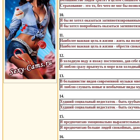
Большинство людей тратят в целом слишком мн
Страхование - это то, без чего не мог бы позво
10.
Я бы не хотел оказаться загипнотизированны
Я бы хотел попробовать оказаться загипноти
11.
Наиболее важная цель в жизни - жить на полн
Наиболее важная цель в жизни - обрести споко
12.
В холодную воду я вхожу постепенно, дав себе
Я люблю сразу прыгнуть в море или холодный
13.
В большинстве видов современной музыки мне
Я люблю слушать новые и необычные виды м
14.
Худший социальный недостаток - быть грубы
Худший социальный недостаток - быть скучны
15.
Я предпочитаю эмоционально выразительных 
Я предпочитаю больше людей спокойных, даж
16.