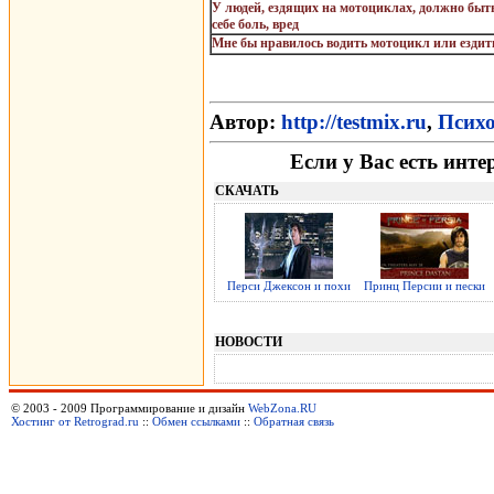
У людей, ездящих на мотоциклах, должно быть
себе боль, вред
Мне бы нравилось водить мотоцикл или ездить
Автор:
http://testmix.ru
,
Психо
Если у Вас есть инте
СКАЧАТЬ
Перси Джексон и похи
Принц Персии и пески
НОВОСТИ
© 2003 - 2009 Программирование и дизайн
WebZona.RU
Хостинг от Retrograd.ru
::
Обмен ссылками
::
Обратная связь