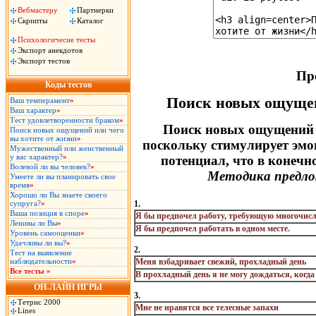
Вебмастеру
Партнерки
Скрипты
Каталог
Психологичесие тесты
Экспорт анекдотов
Экспорт тестов
Пр
Коды тестов
Поиск новых ощущен
Ваш темперамент
»
Ваш характер
»
Тест удовлетворенности браком
»
Поиск новых ощущений и
Поиск новых ощущений или чего
вы хотите от жизни
»
поскольку стимулирует эмо
Мужественный или женственный
у вас характер?
»
потенциал, что в конечно
Волевой ли вы человек?
»
Методика предло
Умеете ли вы планировать свое
время
»
Хорошо ли Вы знаете своего
супруга?
»
1.
Ваша позиция в споре
»
Я бы предпочел работу, требующую многочисл
Ленивы ли Вы
»
Я бы предпочел работать в одном месте.
Уровень самооценки
»
Удачливы ли вы?
»
2.
Тест на выявление
наблюдательности
»
Меня взбадривает свежий, прохладный день
Все тесты »
В прохладный день я не могу дождаться, когда
ОН-ЛАЙН ИГРЫ
3.
Тетрис 2000
Мне не нравятся все телесные запахи
Lines