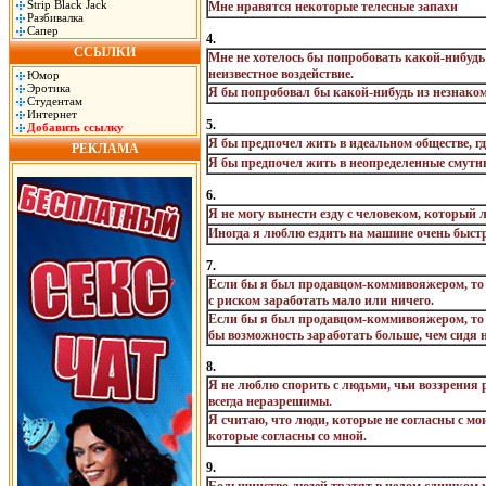
Strip Black Jack
Мне нравятся некоторые телесные запахи
Разбивалка
Сапер
4.
ССЫЛКИ
Мне не хотелось бы попробовать какой-нибудь
неизвестное воздействие.
Юмор
Эротика
Я бы попробовал бы какой-нибудь из незнак
Студентам
Интернет
5.
Добавить ссылку
Я бы предпочел жить в идеальном обществе, гд
РЕКЛАМА
Я бы предпочел жить в неопределенные смутн
6.
Я не могу вынести езду с человеком, который 
Иногда я люблю ездить на машине очень быст
7.
Если бы я был продавцом-коммивояжером, то 
с риском заработать мало или ничего.
Если бы я был продавцом-коммивояжером, то п
бы возможность заработать больше, чем сидя н
8.
Я не люблю спорить с людьми, чьи воззрения 
всегда неразрешимы.
Я считаю, что люди, которые не согласны с м
которые согласны со мной.
9.