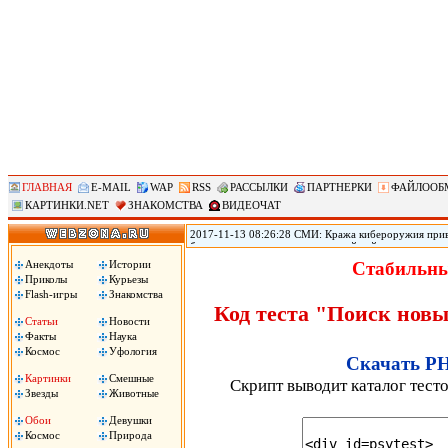
ГЛАВНАЯ
E-MAIL
WAP
RSS
РАССЫЛКИ
ПАРТНЕРКИ
ФАЙЛООБ
КАРТИНКИ.NET
ЗНАКОМСТВА
ВИДЕОЧАТ
2017-11-13 08:26:28 СМИ: Кража кибероружия прив
безопасности переживает крупнейший кризис из-за т
использовавшихся АНБ для проникновения в устройст
Анекдоты
Истории
Стабильны
Shadow Brokers опубликовала программный код ряда
Приколы
Курьезы
создания вирусов, принесших большой ущерб по всем
Flash-игры
Знакомства
Код теста "Поиск новы
Статьи
Новости
Факты
Наука
Космос
Уфология
Скачать PH
Картинки
Смешные
Скрипт выводит каталог тест
Звезды
Животные
Обои
Девушки
Космос
Природа