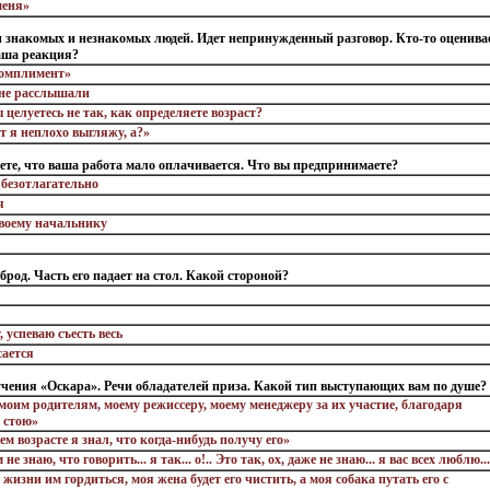
меня»
и знакомых и незнакомых людей. Идет непринужденный разговор. Кто-то оценивае
Ваша реакция?
комплимент»
о не расслышали
 целуетесь не так, как определяете возраст?
т я неплохо выгляжу, а?»
ете, что ваша работа мало оплачивается. Что вы предпринимаете?
 безотлагательно
я
своему начальнику
рброд. Часть его падает на стол. Какой стороной?
, успеваю съесть весь
сается
учения «Оскара». Речи обладателей приза. Какой тип выступающих вам по душе?
моим родителям, моему режиссеру, моему менеджеру за их участие, благодаря
ь стою»
м возрасте я знал, что когда-нибудь получу его»
 не знаю, что говорить... я так... о!.. Это так, ох, даже не знаю... я вас всех люблю..
 жизни им гордиться, моя жена будет его чистить, а моя собака путать его с