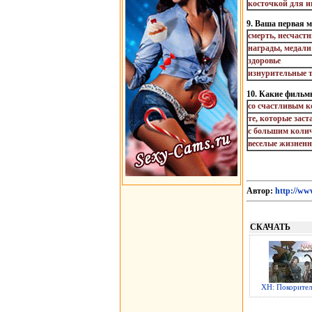
косточкой для 
9. Ваша первая м
смерть, несчаст
награды, медали
здоровье
изнурительные 
10. Какие фильм
со счастливым 
те, которые зас
с большим коли
веселые жизнен
Автор:
http://ww
СКАЧАТЬ
ХН: Покорител