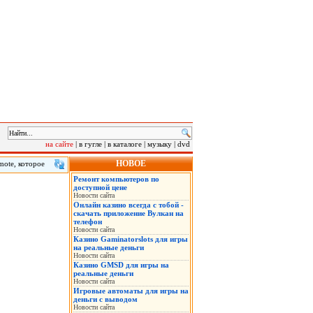
на сайте
|
в гугле
|
в каталоге
|
музыку
|
dvd
НОВОЕ
mote, которое
время
Ремонт компьютеров по
ти минут, а
доступной цене
Новости сайта
Онлайн казино всегда с тобой -
скачать приложение Вулкан на
телефон
Новости сайта
Казино Gaminatorslots для игры
на реальные деньги
Новости сайта
Казино GMSD для игры на
реальные деньги
Новости сайта
Игровые автоматы для игры на
деньги с выводом
Новости сайта