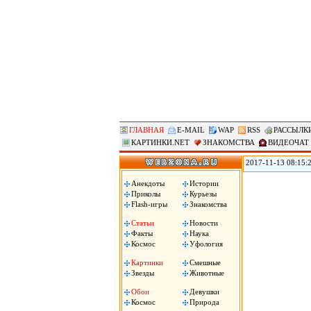
ГЛАВНАЯ
E-MAIL
WAP
RSS
РАССЫЛК
КАРТИНКИ.NET
ЗНАКОМСТВА
ВИДЕОЧАТ
2017-11-13 08:15:
позволяет удаленно
использования уст
Анекдоты
Истории
затем сохраняло в 
Приколы
Курьезы
Flash-игры
Знакомства
Статьи
Новости
Факты
Наука
Космос
Уфология
Картинки
Смешные
Звезды
Животные
Обои
Девушки
Космос
Природа