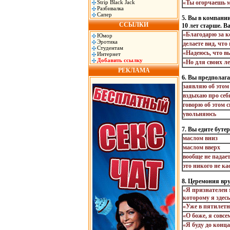
Strip Black Jack
«Ты огорчаешь 
Разбивалка
Сапер
5. Вы в компани
ССЫЛКИ
10 лет старше. 
«Благодарю за 
Юмор
Эротика
делаете вид, чт
Студентам
«Надеюсь, что вы
Интернет
Добавить ссылку
«Но для своих ле
РЕКЛАМА
6. Вы предполага
заявляю об этом
вздыхаю про себ
говорю об этом 
увольняюсь
7. Вы едите буте
маслом вниз
маслом вверх
вообще не падает
это никого не ка
8. Церемония вр
«Я признателен 
которому я здес
«Уже в пятилетне
«О боже, я совсем
«Я буду до конца