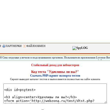
И
ПАРТНЕРКИ
ФАЙЛООБМЕН
28 Секс-игрушки уличили в подслушивании оргазмов. Пользователи приложения Lovense Re
 контролировать секс-игрушки, пожаловались на то, что сервис записывает аудио-файлы во 
ройств. По данным юзеров, приложение создавало аудиофайл продолжительностью около шес
Стабильный доход для вебмастеров
памяти телефона. .
Код теста "Удачливы ли вы?"
Скачать PHP скрипт экспорта тестов
Скрипт выводит каталог тестов и выпоолняется полностью на сайте клиента