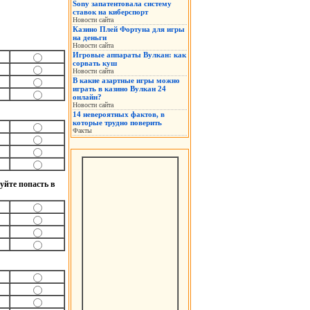
Sony запатентовала систему
ставок на киберспорт
Новости сайта
Казино Плей Фортуна для игры
на деньги
Новости сайта
Игровые аппараты Вулкан: как
сорвать куш
Новости сайта
В какие азартные игры можно
играть в казино Вулкан 24
онлайн?
Новости сайта
14 невероятных фактов, в
которые трудно поверить
Факты
уйте попасть в