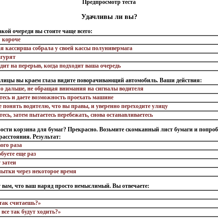
Предпросмотр теста
Удачливы ли вы?
какой очереди вы стоите чаще всего:
 короче
ая кассирша собрала у своей кассы полунивермага
агурят
одит на перерыв, когда подходит ваша очередь
 улицы вы краем глаза видите поворачивающий автомобиль. Ваши действия:
но дальше, не обращая внимания на сигналы водителя
тесь и даете возможность проехать машине
е понять водителю, что вы правы, и уверенно переходите улицу
есь, затем пытаетесь перебежать, снова останавливаетесь
зости корзина для бумаг? Прекрасно. Возьмите скомканный лист бумаги и попроб
 расстояния. Результат:
ого раза
буете еще раз
 затеи
ытки через некоторое время
т вам, что ваш наряд просто немыслимый. Вы отвечаете:
так считаешь?»
все так будут ходить?»