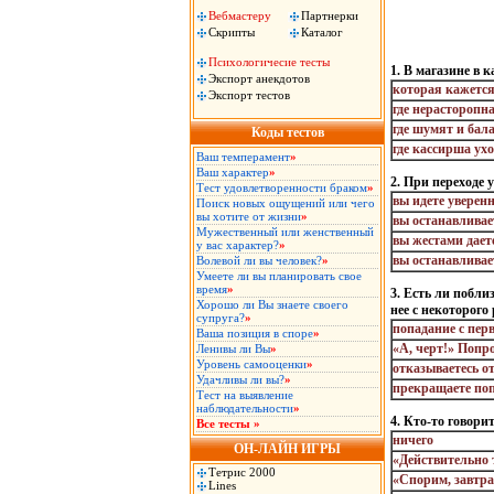
Вебмастеру
Партнерки
Скрипты
Каталог
Психологичесие тесты
1. В магазине в 
Экспорт анекдотов
которая кажется
Экспорт тестов
где нерасторопн
где шумят и бал
Коды тестов
где кассирша ух
Ваш темперамент
»
Ваш характер
»
2. При переходе
Тест удовлетворенности браком
»
вы идете уверен
Поиск новых ощущений или чего
вы хотите от жизни
»
вы останавливае
Мужественный или женственный
вы жестами дает
у вас характер?
»
вы останавливает
Волевой ли вы человек?
»
Умеете ли вы планировать свое
время
»
3. Есть ли побли
Хорошо ли Вы знаете своего
нее с некоторого
супруга?
»
попадание с перв
Ваша позиция в споре
»
«А, черт!» Попро
Ленивы ли Вы
»
Уровень самооценки
»
отказываетесь от
Удачливы ли вы?
»
прекращаете поп
Тест на выявление
наблюдательности
»
4. Кто-то говори
Все тесты »
ничего
ОН-ЛАЙН ИГРЫ
«Действительно 
Тетрис 2000
«Спорим, завтра 
Lines