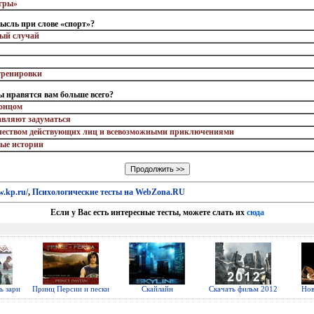
игры»
ысль при слове «спорт»?
ный случай
тренировки
ы нравятся вам больше всего?
концом
тавляют задуматься
чеством действующих лиц и всевозможными приключениями
ные истории
w.kp.ru/
,
Психологические тесты на WebZona.RU
Если у Вас есть интересные тесты, можете слать их
сюда
ь зари
Принц Персии и пески
Скайлайн
Скачать фильм 2012
Нов