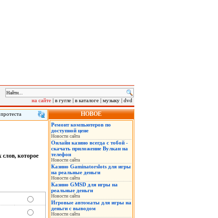
на сайте
|
в гугле
|
в каталоге
|
музыку
|
dvd
НОВОЕ
 протеста
лу на саммит
Ремонт компьютеров по
 в понедельник
доступной цене
нская военная
Новости сайта
Онлайн казино всегда с тобой -
скачать приложение Вулкан на
телефон
х слов, которое
Новости сайта
Казино Gaminatorslots для игры
на реальные деньги
Новости сайта
Казино GMSD для игры на
реальные деньги
Новости сайта
Игровые автоматы для игры на
деньги с выводом
Новости сайта