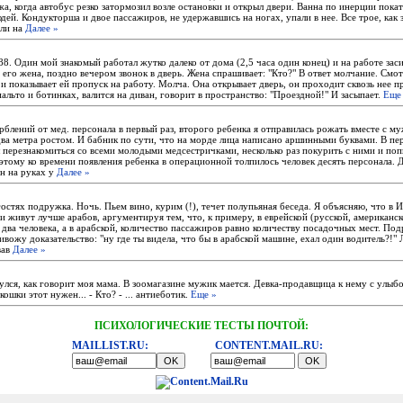
жа, когда автобус резко затормозил возле остановки и открыл двери. Ванна по инерции покат
юдей. Кондукторша и двое пассажиров, не удержавшись на ногах, упали в нее. Все трое, как 
ели на
Далее »
88. Один мой знакомый работал жутко далеко от дома (2,5 часа один конец) и на работе зас
т его жена, поздно вечером звонок в дверь. Жена спрашивает: "Кто?" В ответ молчание. Смотр
и показывает ей пропуск на работу. Молча. Она открывает дверь, он проходит сквозь нее п
пальто и ботинках, валится на диван, говорит в пространство: "Проездной!" И засыпает.
Еще
блений от мед. персонала в первый раз, второго ребенка я отправилась рожать вместе с м
ва метра ростом. И бабник по сути, что на морде лица написано аршинными буквами. В п
 перезнакомиться со всеми молодыми медсестричками, несколько раз покурить с ними и поп
этому ко времени появления ребенка в операционной толпилось человек десять персонала.
н на руках у
Далее »
гостях подружка. Ночь. Пьем вино, курим (!), течет полупьяная беседа. Я объясняю, что в И
и живут лучше арабов, аргументируя тем, что, к примеру, в еврейской (русской, американс
два человека, а в арабской, количество пассажиров равно количеству посадочных мест. По
ивожу доказательство: "ну где ты видела, что бы в арабской машине, ехал один водитель?!" 
вав
Далее »
улся, как говорит моя мама. В зоомагазине мужик мается. Девка-продавщица к нему с улыбо
ошки этот нужен... - Кто? - ... антиеботик.
Еще »
ПСИХОЛОГИЧЕСКИЕ ТЕСТЫ ПОЧТОЙ:
MAILLIST.RU:
CONTENT.MAIL.RU: