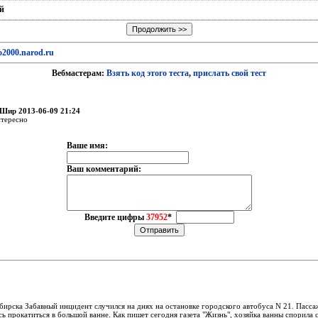
й
to2000.narod.ru
Вебмастерам:
Взять код этого теста
,
прислать свой тест
 Шир 2013-06-09 21:24
тересно
Ваше имя:
Ваш комментарий:
Введите цифры
37952
*
бирска Забавный инцидент случился на днях на остановке городского автобуса N 21. Пасс
ь прокатиться в большой ванне. Как пишет сегодня газета "Жизнь", хозяйка ванны спорила