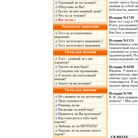
оплате своего бага
Терпимый ли ты человек?
увлекая за собой л
Обидчивы ли Вы?
бобслеисты, вылет
Грозит ли вам нервный срыв?
Что ты за человек?
История №1730
Все тесты »
Было это году в 19
И вот, рассказывае
Логическое мышление
стоит благоверный 
Как был, в зимнем 
Тест на ассоциативное
мышление
История №1551
Тест логического мышления 2
Натерпевшись оскор
Тест логического мышления
симпатичный под д
схватками он успел
Тесты для мужчин
ординаторской. По
Тест - сильный ли у вас
новорожденный сы
характер?
Удачен ли ваш брак?
История №1038
Израиль. У меня в 
Супермен или промакашка
экономически, евре
А может, вы сексуальный
обычно едут один- 
маньяк?
отмахивается. Я пр
Знаете ли вы женщин?
трудом сфокусиро
Тесты для девушек
История №766
Не слишком ли ты застенчива?
В. И. Даль кувыркн
Твои склонности
помочь? - Мне для к
Ревнивы ли вы
Насколько ты влюбчива?
Нравитесь ли Вы мужчинам?
Как относится к тебе твой
парень?
Любишь ли ты МЕЧТАТЬ?
Хорошо ли ты знаешь своего
парня?
СКАЧАТЬ