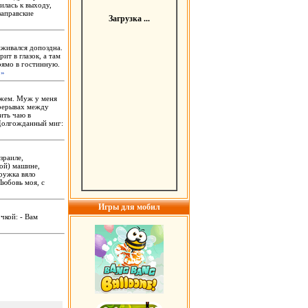
илась к выходу,
заправские
Загрузка ...
иживался допоздна.
ит в глазок, а там
рямо в гостинную.
 »
ужем. Муж у меня
ерерывах между
ить чаю в
 Долгожданный миг:
зраиле,
кой) машине,
дружка вяло
Любовь моя, с
Игры для мобил
чкой: - Вам