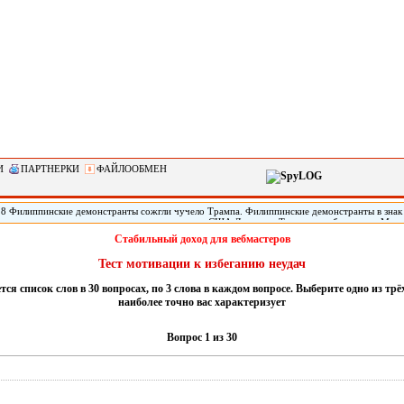
И
ПАРТНЕРКИ
ФАЙЛООБМЕН
28 Филиппинские демонстранты сожгли чучело Трампа. Филиппинские демонстранты в знак
кого империализма» сожгли чучело президента США Дональда Трампа, прибывшего в Мани
арств Юго-Восточной Азии (АСЕАН). По сообщению местных СМИ, демонстрация началась
Стабильный доход для вебмастеров
31-го саммита АСЕАН. Демонстранты, скандируя «США - империалисты!» и «Стоп, америка
чучело президента Трампа.
Тест мотивации к избеганию неудач
ся список слов в 30 вопросах, по 3 слова в каждом вопросе. Выберите одно из трё
наиболее точно вас характеризует
Вопрос 1 из 30