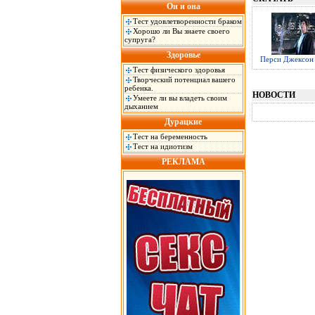
Он и она
Тест удовлетворенности браком
Хорошо ли Вы знаете своего
супруга?
Здоровье
Перси Джексон
Тест физического здоровья
Творческий потенциал вашего
ребенка.
НОВОСТИ
Умеете ли вы владеть своим
дыханием
Дурацкие
Тест на беременность
Тест на идиотизм
РЕКЛАМА