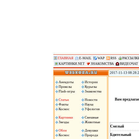
ГЛАВНАЯ
E-MAIL
WAP
RSS
РАССЫЛК
КАРТИНКИ.NET
ЗНАКОМСТВА
ВИДЕОЧАТ
2017-11-13 08:28:
против «американс
Ассоциации госуд
Анекдоты
Истории
вместе с началом 
Приколы
Курьезы
машина!», сожгли 
Flash-игры
Знакомства
Вам предлагает
Статьи
Новости
Факты
Наука
Космос
Уфология
Картинки
Смешные
Звезды
Животные
Смелый
Обои
Девушки
Бдительный
Космос
Природа