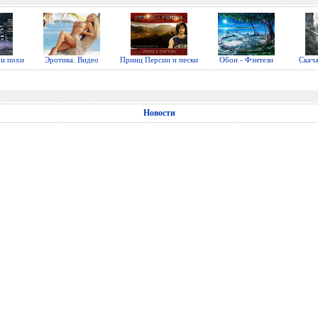
 и похи
Эротика. Видео
Принц Персии и пески
Обои - Фэнтези
Скач
Новости