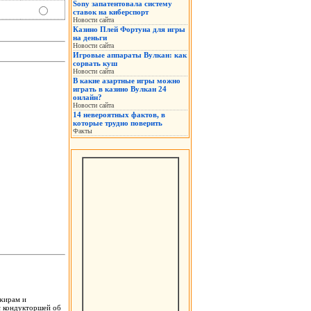
Sony запатентовала систему
ставок на киберспорт
Новости сайта
Казино Плей Фортуна для игры
на деньги
Новости сайта
Игровые аппараты Вулкан: как
сорвать куш
Новости сайта
В какие азартные игры можно
играть в казино Вулкан 24
онлайн?
Новости сайта
14 невероятных фактов, в
которые трудно поверить
Факты
ажирам и
 с кондукторшей об