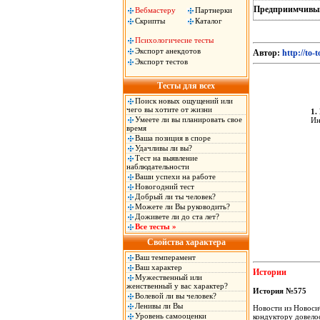
Предприимчивы
Вебмастеру
Партнерки
Скрипты
Каталог
Психологичесие тесты
Экспорт анекдотов
Автор:
http://to-
Экспорт тестов
Тесты для всех
Поиск новых ощущений или
чего вы хотите от жизни
1.
Умеете ли вы планировать свое
Ин
время
Ваша позиция в споре
Удачливы ли вы?
Тест на выявление
наблюдательности
Ваши успехи на работе
Новогодний тест
Добрый ли ты человек?
Можете ли Вы руководить?
Доживете ли до ста лет?
Все тесты »
Свойства характера
Ваш темперамент
Ваш характер
Истории
Мужественный или
женственный у вас характер?
История №575
Волевой ли вы человек?
Ленивы ли Вы
Новости из Новоси
Уровень самооценки
кондуктору довелос