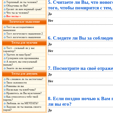
5. Считаете ли Вы, что ново
Терпимый ли ты человек?
Обидчивы ли Вы?
того, чтобы помирится с тем,
Грозит ли вам нервный срыв?
Что ты за человек?
Да
Все тесты »
Нет
Логическое мышление
Тест на ассоциативное
мышление
Тест логического мышления 2
6. Следите ли Вы за соблюд
Тест логического мышления
Тесты для мужчин
Да
Тест - сильный ли у вас
Нет
характер?
Удачен ли ваш брак?
Супермен или промакашка
А может, вы сексуальный
маньяк?
7. Посмотрите на своё отра
Знаете ли вы женщин?
Тесты для девушек
Да
Не слишком ли ты застенчива?
Нет
Твои склонности
Ревнивы ли вы
Насколько ты влюбчива?
Нравитесь ли Вы мужчинам?
Как относится к тебе твой
8. Если поздно ночью к Вам 
парень?
ли вы его?
Любишь ли ты МЕЧТАТЬ?
Хорошо ли ты знаешь своего
парня?
Да