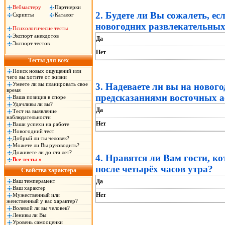
Вебмастеру
Партнерки
2. Будете ли Вы сожалеть, ес
Скрипты
Каталог
новогодних развлекательны
Психологичесие тесты
Экспорт анекдотов
Да
Экспорт тестов
Нет
Тесты для всех
Поиск новых ощущений или
чего вы хотите от жизни
Умеете ли вы планировать свое
3. Надеваете ли вы на нового
время
предсказаниями восточных а
Ваша позиция в споре
Удачливы ли вы?
Да
Тест на выявление
наблюдательности
Нет
Ваши успехи на работе
Новогодний тест
Добрый ли ты человек?
Можете ли Вы руководить?
Доживете ли до ста лет?
4. Нравятся ли Вам гости, к
Все тесты »
после четырёх часов утра?
Свойства характера
Ваш темперамент
Да
Ваш характер
Нет
Мужественный или
женственный у вас характер?
Волевой ли вы человек?
Ленивы ли Вы
Уровень самооценки