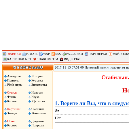
ГЛАВНАЯ
E-MAIL
WAP
RSS
РАССЫЛКИ
ПАРТНЕРКИ
ФАЙЛООБ
КАРТИНКИ.NET
ЗНАКОМСТВА
ВИДЕОЧАТ
2017-11-13 07:51:00 Неумелый клиент получил от пр
городе Эверетт (штат Вашингтон) 21-летняя прости
голову из-за того, что ей не понравился оральный 
Анекдоты
Истории
Стабильны
Пули застряли у него в голове, он не может говорить
Приколы
Курьезы
Flash-игры
Знакомства
Но
Статьи
Новости
Факты
Наука
Космос
Уфология
1. Верите ли Вы, что в следу
Картинки
Смешные
Да
Звезды
Животные
Нет
Обои
Девушки
Космос
Природа