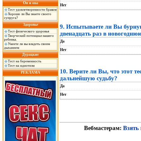
Он и она
Нет
Тест удовлетворенности браком
Хорошо ли Вы знаете своего
супруга?
Здоровье
9. Испытываете ли Вы бурную
Тест физического здоровья
двенадцать раз в новогодню
Творческий потенциал вашего
ребенка.
Да
Умеете ли вы владеть своим
дыханием
Нет
Дурацкие
Тест на беременность
Тест на идиотизм
10. Верите ли Вы, что этот т
РЕКЛАМА
дальнейшую судьбу?
Да
Нет
Вебмастерам:
Взять 