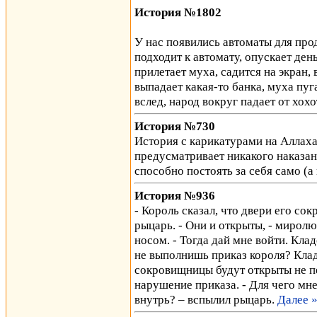
История №1802
У нас появились автоматы для про
подходит к автомату, опускает день
прилетает муха, садится на экран,
выпадает какая-то банка, муха пуг
вслед, народ вокруг падает от хохо
История №730
История с карикатурами на Аллаха
предусматривает никакого наказан
способно постоять за себя само (а 
История №936
- Король сказал, что двери его с
рыцарь. - Они и открыты, - мирол
носом. - Тогда дай мне войти. Кла
не выполнишь приказ короля? Клад
сокровищницы будут открыты не пер
нарушение приказа. - Для чего мне
внутрь? – вспылил рыцарь.
Далее 