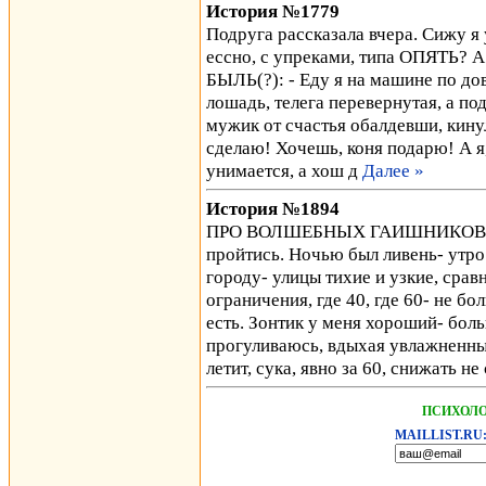
История №1779
Подруга рассказала вчера. Сижу я 
ессно, с упреками, типа ОПЯТЬ? А
БЫЛЬ(?): - Еду я на машине по дов
лошадь, телега перевернутая, а п
мужик от счастья обалдевши, кинул
сделаю! Хочешь, коня подарю! А я, 
унимается, а хош д
Далее »
История №1894
ПРО ВОЛШЕБНЫХ ГАИШНИКОВ Так 
пройтись. Ночью был ливень- утро
городу- улицы тихие и узкие, срав
ограничения, где 40, где 60- не б
есть. Зонтик у меня хороший- бо
прогуливаюсь, вдыхая увлажненный
летит, сука, явно за 60, снижать н
ПСИХОЛО
MAILLIST.RU