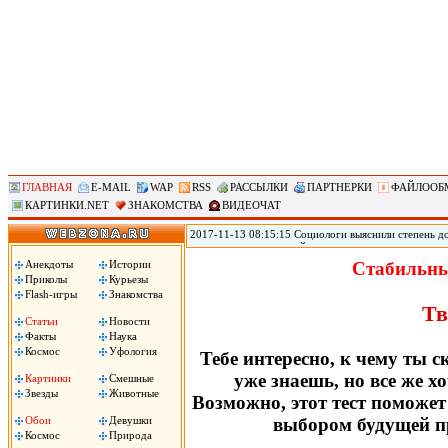
ГЛАВНАЯ
E-MAIL
WAP
RSS
РАССЫЛКИ
ПАРТНЕРКИ
ФАЙЛООБ
КАРТИНКИ.NET
ЗНАКОМСТВА
ВИДЕОЧАТ
2017-11-13 08:15:15 Социологи выяснили степень д
журналистам и полицейским, следует из результато
(ВЦИОМ). Согласно данным исследования ВЦИОМ, по
Анекдоты
Истории
Стабильны
полицейские – 3,12 баллов. При этом 40% заявили, 
Приколы
Курьезы
услышали это слово, передает РИА «Новости».
Flash-игры
Знакомства
Тв
Статьи
Новости
Факты
Наука
Космос
Уфология
Тебе интересно, к чему ты с
уже знаешь, но все же 
Картинки
Смешные
Звезды
Животные
Возможно, этот тест поможет 
Обои
Девушки
выбором будущей пр
Космос
Природа