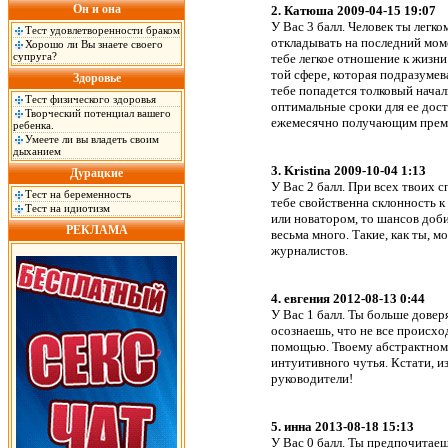
Он и она
2. Катюша 2009-04-15 19:07
У Вас 3 балл. Человек ты лег
Тест удовлетворенности браком
откладывать на последний моме
Хорошо ли Вы знаете своего
супруга?
тебе легкое отношение к жизни
той сфере, которая подразумев
Здоровье
тебе попадется толковый нача
Тест физического здоровья
оптимальные сроки для ее дос
Творческий потенциал вашего
ежемесячно получающим прем
ребенка.
Умеете ли вы владеть своим
дыханием
3. Kristina 2009-10-04 1:13
Дурацкие
У Вас 2 балл. При всех твоих 
Тест на беременность
тебе свойственна склонность к
Тест на идиотизм
или новатором, то шансов доби
РЕКЛАМА
весьма много. Такие, как ты, м
журналистов.
4. евгения 2012-08-13 0:44
У Вас 1 балл. Ты больше довер
осознаешь, что не все происхо
помощью. Твоему абстрактном
интуитивного чутья. Кстати, и
руководители!
5. инна 2013-08-18 15:13
У Вас 0 балл. Ты предпочитае