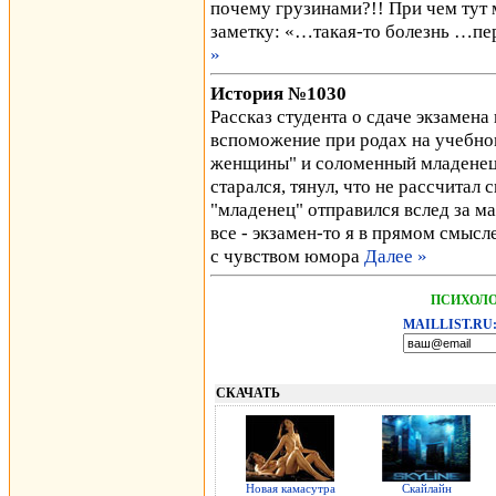
почему грузинами?!! При чем тут
заметку: «…такая-то болезнь …пе
»
История №1030
Рассказ студента о сдаче экзамен
вспоможение при родах на учебно
женщины" и соломенный младенец,
старался, тянул, что не рассчитал 
"младенец" отправился вслед за ма
все - экзамен-то я в прямом смысле
с чувством юмора
Далее »
ПСИХОЛО
MAILLIST.RU
СКАЧАТЬ
Новая камасутра
Скайлайн