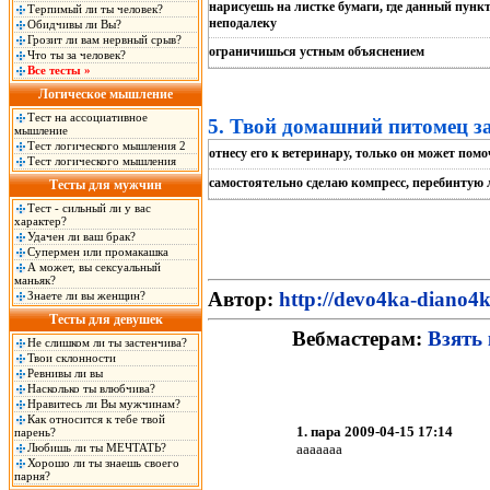
нарисуешь на листке бумаги, где данный пунк
Терпимый ли ты человек?
неподалеку
Обидчивы ли Вы?
Грозит ли вам нервный срыв?
ограничишься устным объяснением
Что ты за человек?
Все тесты »
Логическое мышление
Тест на ассоциативное
5. Твой домашний питомец за
мышление
Тест логического мышления 2
отнесу его к ветеринару, только он может помо
Тест логического мышления
самостоятельно сделаю компресс, перебинтую 
Тесты для мужчин
Тест - сильный ли у вас
характер?
Удачен ли ваш брак?
Супермен или промакашка
А может, вы сексуальный
маньяк?
Автор:
http://devo4ka-diano4k
Знаете ли вы женщин?
Тесты для девушек
Вебмастерам:
Взять 
Не слишком ли ты застенчива?
Твои склонности
Ревнивы ли вы
Насколько ты влюбчива?
Нравитесь ли Вы мужчинам?
Как относится к тебе твой
1. пара 2009-04-15 17:14
парень?
Любишь ли ты МЕЧТАТЬ?
ааааааа
Хорошо ли ты знаешь своего
парня?