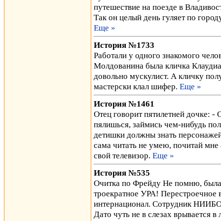
путешествие на поезде в Владивост
Так он целый день гуляет по городу
Еще »
История №1733
Работали у одного знакомого чело
Молдованина была кличка Клауди
довольно мускулист. А кличку полу
мастерски клал шифер.
Еще »
История №1461
Отец говорит пятилетней дочке: - 
пялишься, займись чем-нибудь поле
детишки должны знать персонажей 
сама читать не умею, почитай мне а
свой телевизор.
Еще »
История №535
Очитка по Фрейду Не помню, была
троекратное УРА! Перестроечное в
интернационал. Сотрудник НИИБО
Дато чуть не в слезах врывается в