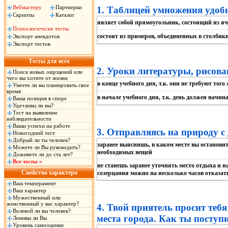
Вебмастеру
Партнерки
1. Таблицей умножения удобн
Скрипты
Каталог
являет собой прямоугольник, состоящий из яч
Психологичесие тесты
состоит из примеров, объединенных в столбик
Экспорт анекдотов
Экспорт тестов
Тесты для всех
2. Уроки литературы, рисова
Поиск новых ощущений или
чего вы хотите от жизни
в конце учебного дня, т.к. они не требуют тог
Умеете ли вы планировать свое
время
в начале учебного дня, т.к. день должен начин
Ваша позиция в споре
Удачливы ли вы?
Тест на выявление
наблюдательности
Ваши успехи на работе
3. Отправляясь на природу с
Новогодний тест
Добрый ли ты человек?
заранее выяснишь, в каком месте вы останови
Можете ли Вы руководить?
необходимых вещей
Доживете ли до ста лет?
Все тесты »
не станешь заранее уточнять место отдыха и на
Свойства характера
созерцания можно на несколько часов отказат
Ваш темперамент
Ваш характер
Мужественный или
женственный у вас характер?
4. Твой приятель просит теб
Волевой ли вы человек?
места города. Как ты посту
Ленивы ли Вы
Уровень самооценки