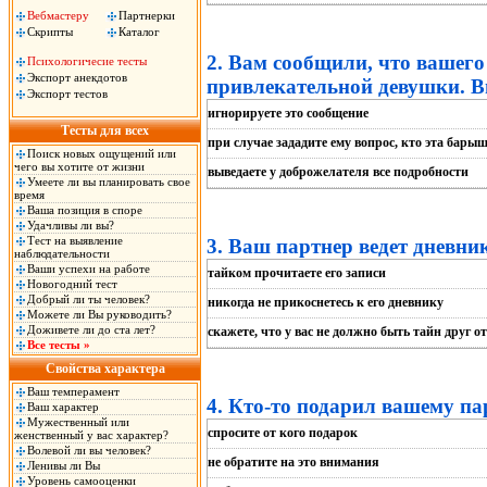
Вебмастеру
Партнерки
Скрипты
Каталог
2. Вам сообщили, что вашего
Психологичесие тесты
Экспорт анекдотов
привлекательной девушки. В
Экспорт тестов
игнорируете это сообщение
Тесты для всех
при случае зададите ему вопрос, кто эта бары
Поиск новых ощущений или
чего вы хотите от жизни
выведаете у доброжелателя все подробности
Умеете ли вы планировать свое
время
Ваша позиция в споре
Удачливы ли вы?
Тест на выявление
3. Ваш партнер ведет дневни
наблюдательности
Ваши успехи на работе
тайком прочитаете его записи
Новогодний тест
Добрый ли ты человек?
никогда не прикоснетесь к его дневнику
Можете ли Вы руководить?
Доживете ли до ста лет?
скажете, что у вас не должно быть тайн друг о
Все тесты »
Свойства характера
Ваш темперамент
4. Кто-то подарил вашему па
Ваш характер
Мужественный или
спросите от кого подарок
женственный у вас характер?
Волевой ли вы человек?
не обратите на это внимания
Ленивы ли Вы
Уровень самооценки