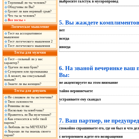
выбросите галстук в мусоропровод
Терпимый ли ты человек?
Обидчивы ли Вы?
Грозит ли вам нервный срыв?
Что ты за человек?
Все тесты »
5. Вы жаждете комплиментов 
Логическое мышление
нет
Тест на ассоциативное
мышление
всегда
Тест логического мышления 2
Тест логического мышления
иногда
Тесты для мужчин
Тест - сильный ли у вас
характер?
6. На званой вечеринке ваш п
Удачен ли ваш брак?
Супермен или промакашка
Вы:
А может, вы сексуальный
маньяк?
не акцентируете на этом внимание
Знаете ли вы женщин?
Тесты для девушек
тайно нервниечаете
Не слишком ли ты застенчива?
устраиваете ему скандал
Твои склонности
Ревнивы ли вы
Насколько ты влюбчива?
Нравитесь ли Вы мужчинам?
Как относится к тебе твой
7. Ваш партнер, не предупред
парень?
Любишь ли ты МЕЧТАТЬ?
спокойно спрашиваете его, где он был и что де
Хорошо ли ты знаешь своего
парня?
с нетерпением ждете его возвращения