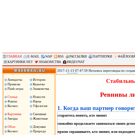
ГЛАВНАЯ
E-MAIL
WAP
RSS
РАССЫЛКИ
ПАРТНЕРКИ
ФАЙЛООБ
КАРТИНКИ.NET
ЗНАКОМСТВА
ВИДЕОЧАТ
2017-11-13 07:47:59 Начались переговоры по созд
союза (ЕАЭС) заинтересованы в максимально широк
(АСЕАН), два объединения уже ведут переговоры о 
Анекдоты
Истории
Стабильны
России Дмитрий Медведев. «Мы обсуждаем зону св
Приколы
Курьезы
Медведев на деловом и инвестиционном саммите АС
Flash-игры
Знакомства
Ревнивы ли
Статьи
Новости
Факты
Наука
Космос
Уфология
1. Когда ваш партнер говорит
Картинки
Смешные
стараетесь понять, кто звонит
Звезды
Животные
спокойно продолжаете заниматься своим дело
Обои
Девушки
Космос
Природа
прямо спрашиваете, кто звонит, или подходит