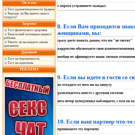
Он и она
с порога устраиваете скандал
Тест удовлетворенности браком
Хорошо ли Вы знаете своего
супруга?
Здоровье
8. Если Вам приходится знак
Тест физического здоровья
женщинами, вы:
Творческий потенциал вашего
ребенка.
сразу даете понять дамам, что им "не светит"
Умеете ли вы владеть своим
дыханием
корректно обозначаете свои взаимоотношения
Дурацкие
вообще не афишируете ваши личные отношен
Тест на беременность
Тест на идиотизм
РЕКЛАМА
9. Если вы идете в гости со с
не отходите от него ни на минуту
развлекаетесь вместе с другими гостями
весь вечер исподтишка наблюдаете, с кем он к
10. Если ваш партнер что-то
принимаете эту перемену