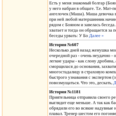
Есть у меня знакомый болгар (Боя
у него набран в общаге. Т.е. Мат-п
ангелочек (Маша). Маша девочка во
при ней любой матершинник начина
рядом с Бояном и завелась беседа.
хватает и тогда он обращается за 
беседы урвать: У Бо
Далее »
История №607
Несколько дней назад женушка моя
очередной раз - очень неудачно - 
легкие удары - как слону дробина,
сморщилася до основания, захвати
многостадалицу в страховую комп
быстрого узнавания с экспертом (з
повозмущаться. Что это, дескать,
Д
История №1181
Приятельница отправила своего реб
выглядит еще меньше. А так как ба
обрядили его во всякие надувные н
плавал. Тренер шестом его погоня