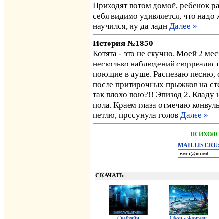
Приходят потом домой, ребенок рас
себя видимо удивляется, что надо 
научился, ну да ладн
Далее »
История №1850
Котята - это не скучно. Моей 2 ме
несколько наблюдений сюрреалисти
поющие в душе. Распеваю песню, от
после притирочных прыжков на сте
так плохо пою?!! Эпизод 2. Кладу 
пола. Краем глаза отмечаю конвул
петлю, просунула голов
Далее »
ПСИХОЛО
MAILLIST.RU
СКАЧАТЬ
Скайлайн
Обои - Фэнтези