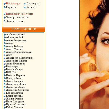
Вебмастеру
Партнерки
Скрипты
Каталог
Психологичесие тесты
Экспорт анекдотов
Экспорт тестов
ЗНАМЕНИТОСТИ
А. Скленарикова
Айшвария Рай
Алена Водонаева
Ализе
Алина Кабаева
Алиса Милано
Алисия Сильверстоун
Алсу
Анастасия Заворотнюк
Анжелина Джоли
Анна Курникова
Блестящие
Бритни Спирс
ВИА Гра
Ванесса Паради
Вика Дайнеко
Дениз Ричардс
Дженифер Лопес
Джессика Альба
Джессика Симпсон
Ева Герцигова
Елена Беркова
Жанна Фриске
Инга Дроздова
Ирина Салтыкова
Кайли Миноуг