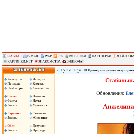
ГЛАВНАЯ
E-MAIL
WAP
RSS
РАССЫЛКИ
ПАРТНЕРКИ
ФАЙЛООБ
КАРТИНКИ.NET
ЗНАКОМСТВА
ВИДЕОЧАТ
2017-11-13 07:40:10 Ирландские фанаты оккупирова
прибывшие в Копенгаген на стыковой матч с национ
женского белья Victoria s Secret. Ирландские фанаты
Анекдоты
Истории
Стабильны
футболисты. .
Приколы
Курьезы
Flash-игры
Знакомства
Обновления:
Еле
Статьи
Новости
Факты
Наука
Анжелина 
Космос
Уфология
Картинки
Смешные
Звезды
Животные
Обои
Девушки
Космос
Природа