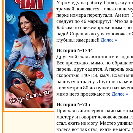
Утром еду на работу. Стою, жду тр
трамвай появляется, только почему-
парке номера перепутали. Ан нет!
следует по 46 маршруту!" Что за 
Бабкам-то свежемороженным - по ф
надо! Спрашиваю у вагоновожатой, 
глубины замерзшей
Далее »
История №1744
Друг мой ехал автостопом из одног
Все проезжают мимо, но обращают
парень, друг садится. А парень ок
скоростью 140-150 км/ч. Ехали мин
на другую трассу. Друг опять нач
километров 80 до пункта назначени
мимо него проезжают те
Далее »
История №735
Приехал в автосервис один местны
мастеру и говорит человеческим го
стал, ехать не могу. Мастер удивил
колеса вот так стал, ехать не могу