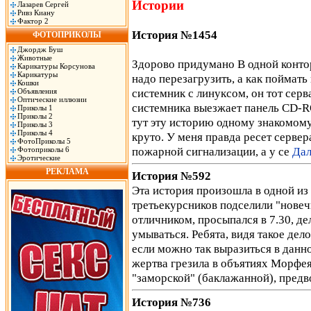
Истории
Лазарев Сергей
Ривз Киану
Фактор 2
История №1454
ФОТОПРИКОЛЫ
Джордж Буш
Животные
Здорово придумано В одной контор
Карикатуры Корсунова
Карикатуры
надо перезагрузить, а как поймат
Кошки
системник с линуксом, он тот серва
Объявления
Оптические иллюзии
системника выезжает панель CD-RO
Приколы 1
Приколы 2
тут эту историю одному знакомому
Приколы 3
Приколы 4
круто. У меня правда ресет серве
ФотоПриколы 5
пожарной сигнализации, а у се
Дал
Фотоприколы 6
Эротические
РЕКЛАМА
История №592
Эта история произошла в одной и
третьекурсников подселили "новеч
отличником, просыпался в 7.30, де
умываться. Ребята, видя такое дел
если можно так выразиться в данн
жертва грезила в объятиях Морфея
"заморской" (баклажанной), пред
История №736