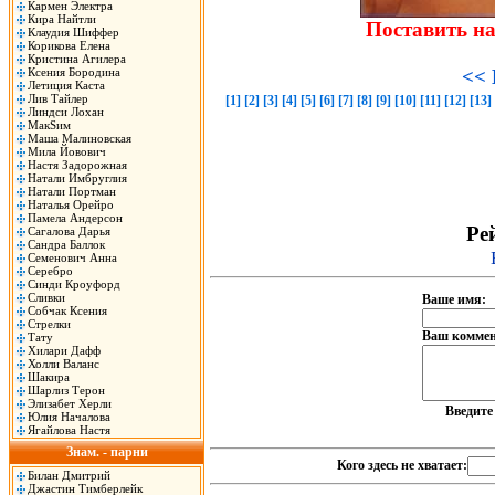
Кармен Электра
Кира Найтли
Поставить н
Клаудия Шиффер
Корикова Елена
Кристина Агилера
Ксения Бородина
<< 
Летиция Каста
Лив Тайлер
[1]
[2]
[3]
[4]
[5]
[6]
[7]
[8]
[9]
[10]
[11]
[12]
[13]
Линдси Лохан
МакSим
Маша Малиновская
Мила Йовович
Настя Задорожная
Натали Имбруглия
Натали Портман
Наталья Орейро
Памела Андерсон
Рей
Сагалова Дарья
Сандра Баллок
Семенович Анна
Серебро
Синди Кроуфорд
Сливки
Ваше имя:
Собчак Ксения
Стрелки
Ваш коммен
Тату
Хилари Дафф
Холли Валанс
Шакира
Шарлиз Терон
Элизабет Херли
Введит
Юлия Началова
Ягайлова Настя
Знам. - парни
Кого здесь не хватает:
Билан Дмитрий
Джастин Тимберлейк