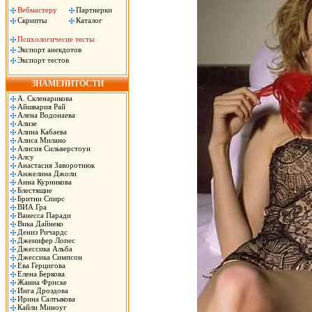
Вебмастеру
Партнерки
Скрипты
Каталог
Психологичесие тесты
Экспорт анекдотов
Экспорт тестов
ЗНАМЕНИТОСТИ
А. Скленарикова
Айшвария Рай
Алена Водонаева
Ализе
Алина Кабаева
Алиса Милано
Алисия Сильверстоун
Алсу
Анастасия Заворотнюк
Анжелина Джоли
Анна Курникова
Блестящие
Бритни Спирс
ВИА Гра
Ванесса Паради
Вика Дайнеко
Дениз Ричардс
Дженифер Лопес
Джессика Альба
Джессика Симпсон
Ева Герцигова
Елена Беркова
Жанна Фриске
Инга Дроздова
Ирина Салтыкова
Кайли Миноуг