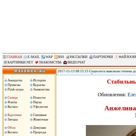
ГЛАВНАЯ
E-MAIL
WAP
RSS
РАССЫЛКИ
ПАРТНЕРКИ
ФАЙЛООБ
КАРТИНКИ.NET
ЗНАКОМСТВА
ВИДЕОЧАТ
2017-11-13 08:15:15 Социологи выяснили степень д
журналистам и полицейским, следует из результато
(ВЦИОМ). Согласно данным исследования ВЦИОМ, по
Анекдоты
Истории
Стабильны
полицейские – 3,12 баллов. При этом 40% заявили, 
Приколы
Курьезы
услышали это слово, передает РИА «Новости».
Flash-игры
Знакомства
Обновления:
Еле
Статьи
Новости
Факты
Наука
Анжелина 
Космос
Уфология
Картинки
Смешные
Звезды
Животные
Обои
Девушки
Космос
Природа