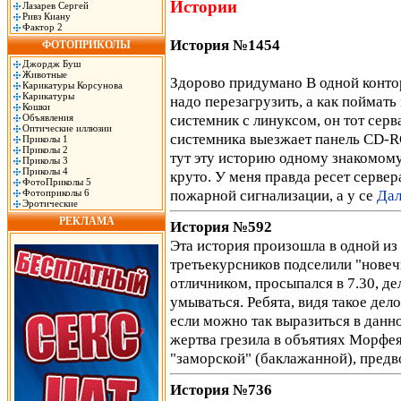
Истории
Лазарев Сергей
Ривз Киану
Фактор 2
История №1454
ФОТОПРИКОЛЫ
Джордж Буш
Животные
Здорово придумано В одной контор
Карикатуры Корсунова
Карикатуры
надо перезагрузить, а как поймат
Кошки
системник с линуксом, он тот серва
Объявления
Оптические иллюзии
системника выезжает панель CD-RO
Приколы 1
Приколы 2
тут эту историю одному знакомому
Приколы 3
Приколы 4
круто. У меня правда ресет серве
ФотоПриколы 5
пожарной сигнализации, а у се
Дал
Фотоприколы 6
Эротические
РЕКЛАМА
История №592
Эта история произошла в одной и
третьекурсников подселили "новеч
отличником, просыпался в 7.30, де
умываться. Ребята, видя такое дел
если можно так выразиться в данн
жертва грезила в объятиях Морфея
"заморской" (баклажанной), пред
История №736