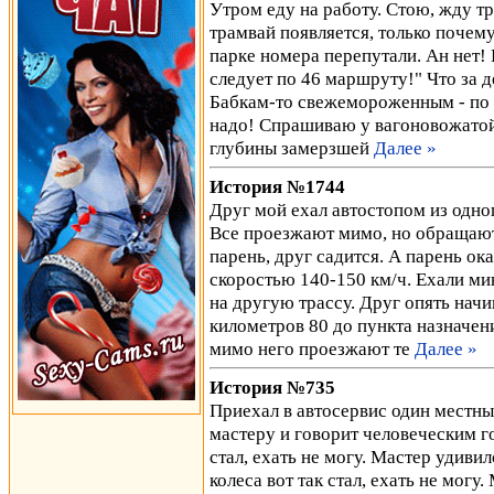
Утром еду на работу. Стою, жду тр
трамвай появляется, только почему-
парке номера перепутали. Ан нет!
следует по 46 маршруту!" Что за 
Бабкам-то свежемороженным - по ф
надо! Спрашиваю у вагоновожатой, 
глубины замерзшей
Далее »
История №1744
Друг мой ехал автостопом из одног
Все проезжают мимо, но обращают
парень, друг садится. А парень ок
скоростью 140-150 км/ч. Ехали мин
на другую трассу. Друг опять нач
километров 80 до пункта назначени
мимо него проезжают те
Далее »
История №735
Приехал в автосервис один местны
мастеру и говорит человеческим го
стал, ехать не могу. Мастер удивил
колеса вот так стал, ехать не могу