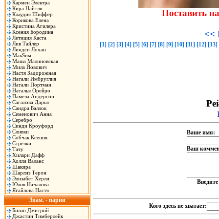
Кармен Электра
Кира Найтли
Поставить н
Клаудия Шиффер
Корикова Елена
Кристина Агилера
Ксения Бородина
<< 
Летиция Каста
Лив Тайлер
[1]
[2]
[3]
[4]
[5]
[6]
[7]
[8]
[9]
[10]
[11]
[12]
[13]
Линдси Лохан
МакSим
Маша Малиновская
Мила Йовович
Настя Задорожная
Натали Имбруглия
Натали Портман
Наталья Орейро
Памела Андерсон
Рей
Сагалова Дарья
Сандра Баллок
Семенович Анна
Серебро
Синди Кроуфорд
Сливки
Ваше имя:
Собчак Ксения
Стрелки
Ваш коммен
Тату
Хилари Дафф
Холли Валанс
Шакира
Шарлиз Терон
Элизабет Херли
Введит
Юлия Началова
Ягайлова Настя
Знам. - парни
Кого здесь не хватает:
Билан Дмитрий
Джастин Тимберлейк