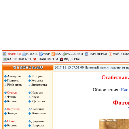
ГЛАВНАЯ
E-MAIL
WAP
RSS
РАССЫЛКИ
ПАРТНЕРКИ
ФАЙЛООБ
КАРТИНКИ.NET
ЗНАКОМСТВА
ВИДЕОЧАТ
2017-11-13 07:51:00 Неумелый клиент получил от пр
городе Эверетт (штат Вашингтон) 21-летняя прости
голову из-за того, что ей не понравился оральный 
Анекдоты
Истории
Стабильны
Пули застряли у него в голове, он не может говорить
Приколы
Курьезы
Flash-игры
Знакомства
Обновления:
Еле
Статьи
Новости
Факты
Наука
Фото
Космос
Уфология
Картинки
Смешные
Звезды
Животные
Обои
Девушки
Космос
Природа