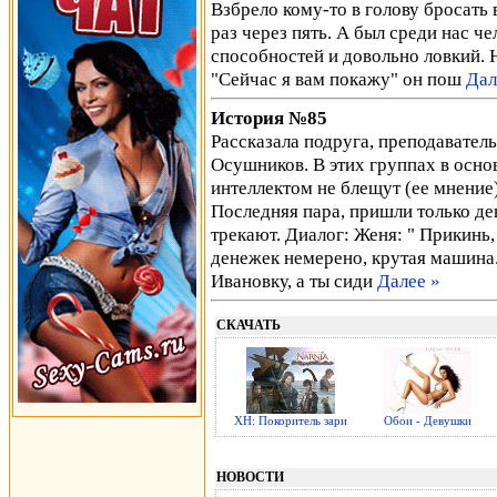
Взбрело кому-то в голову бросать 
раз через пять. А был среди нас ч
способностей и довольно ловкий. 
"Сейчас я вам покажу" он пош
Дал
История №85
Рассказала подруга, преподавател
Осушников. В этих группах в основ
интеллектом не блещут (ее мнение)
Последняя пара, пришли только де
трекают. Диалог: Женя: " Прикинь, 
денежек немерено, крутая машина..
Ивановку, а ты сиди
Далее »
СКАЧАТЬ
ХН: Покоритель зари
Обои - Девушки
НОВОСТИ