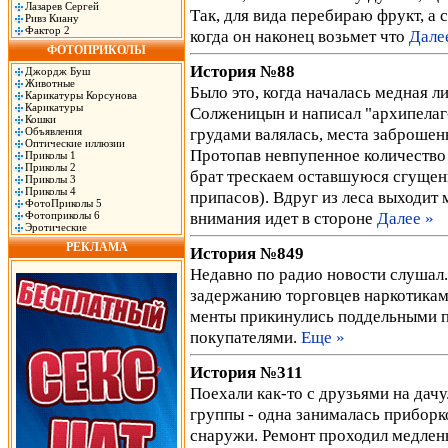
Лазарев Сергей
Так, для вида перебираю фрукт, а 
Ривз Киану
Фактор 2
когда он наконец возьмет что
Дале
ФОТОПРИКОЛЫ
История №88
Джордж Буш
Животные
Было это, когда началась медная л
Карикатуры Корсунова
Карикатуры
Солженицын и написал "архипелаг
Кошки
грудами валялась, места заброшенн
Объявления
Оптические иллюзии
Протопав невпупенное количество к
Приколы 1
Приколы 2
брат трескаем оставшуюся сгущенк
Приколы 3
Приколы 4
припасов). Вдруг из леса выходит 
ФотоПриколы 5
внимания идет в стороне
Далее »
Фотоприколы 6
Эротические
РЕКЛАМА
История №849
Недавно по радио новости слушал
задержанию торговцев наркотикам
менты прикинулись поддельными п
покупателями.
Еще »
История №311
Поехали как-то с друзьями на дачу
группы - одна занималась прибор
снаружи. Ремонт проходил медленно