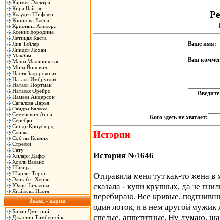
Кармен Электра
Кира Найтли
Ре
Клаудия Шиффер
Корикова Елена
Кристина Агилера
Ксения Бородина
Летиция Каста
Ваше имя:
Лив Тайлер
Линдси Лохан
МакSим
Ваш коммен
Маша Малиновская
Мила Йовович
Настя Задорожная
Натали Имбруглия
Натали Портман
Наталья Орейро
Введит
Памела Андерсон
Сагалова Дарья
Сандра Баллок
Семенович Анна
Кого здесь не хватает:
Серебро
Синди Кроуфорд
Сливки
Истории
Собчак Ксения
Стрелки
Тату
История №1646
Хилари Дафф
Холли Валанс
Шакира
Шарлиз Терон
Отправила меня тут как-то жена в 
Элизабет Херли
сказала - купи крупных, да не гни
Юлия Началова
Ягайлова Настя
перебираю. Все кривые, подгнивши
Знам. - парни
один лоток, и в нем другой мужик
Билан Дмитрий
спелые, аппетитные. Ну думаю, ща
Джастин Тимберлейк