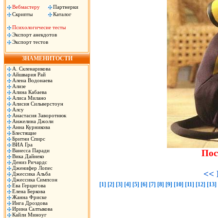
Вебмастеру
Партнерки
Скрипты
Каталог
Психологичесие тесты
Экспорт анекдотов
Экспорт тестов
ЗНАМЕНИТОСТИ
А. Скленарикова
Айшвария Рай
Алена Водонаева
Ализе
Алина Кабаева
Алиса Милано
Алисия Сильверстоун
Алсу
Анастасия Заворотнюк
Анжелина Джоли
Анна Курникова
Блестящие
Бритни Спирс
ВИА Гра
Ванесса Паради
Пос
Вика Дайнеко
Дениз Ричардс
Дженифер Лопес
<< 
Джессика Альба
Джессика Симпсон
[1]
[2]
[3]
[4]
[5]
[6]
[7]
[8]
[9]
[10]
[11]
[12]
[13]
Ева Герцигова
Елена Беркова
Жанна Фриске
Инга Дроздова
Ирина Салтыкова
Кайли Миноуг