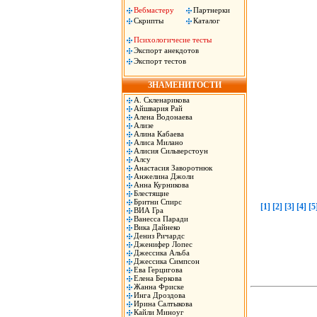
Вебмастеру
Партнерки
Скрипты
Каталог
Психологичесие тесты
Экспорт анекдотов
Экспорт тестов
ЗНАМЕНИТОСТИ
А. Скленарикова
Айшвария Рай
Алена Водонаева
Ализе
Алина Кабаева
Алиса Милано
Алисия Сильверстоун
Алсу
Анастасия Заворотнюк
Анжелина Джоли
Анна Курникова
Блестящие
Бритни Спирс
[1]
[2]
[3]
[4]
[5
ВИА Гра
Ванесса Паради
Вика Дайнеко
Дениз Ричардс
Дженифер Лопес
Джессика Альба
Джессика Симпсон
Ева Герцигова
Елена Беркова
Жанна Фриске
Инга Дроздова
Ирина Салтыкова
Кайли Миноуг