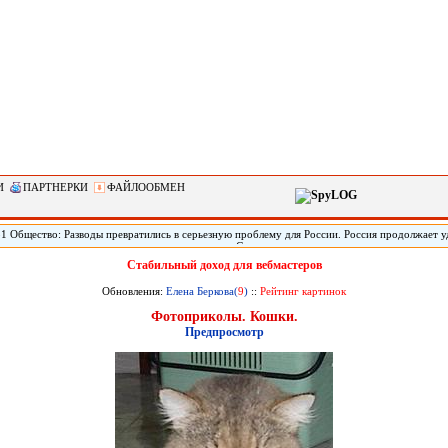
И
ПАРТНЕРКИ
ФАЙЛООБМЕН
51 Общество: Разводы превратились в серьезную проблему для России. Россия продолжает 
по такому показателю, как количество разводов. Социологи называют это одним из главных
зовов и, как следствие, потенциальных угроз для экономики. Но чтобы укрепить институт 
Стабильный доход для вебмастеров
литься с вектором его развития.
Обновления:
Елена Беркова(
9
)
::
Рейтинг картинок
Фотоприколы. Кошки.
Предпросмотр