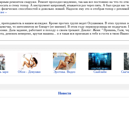
арным ремонтом снаружи. Ремонт проходил медленно, так как все постоянно на что-то отвл
росать в стену топор. А инструмент капризный, втыкается раз через пять. А был среди нас ч
 физических способностей и довольно ловкий. Надоело ему это и отобрав топор с репликой
лее »
а, преподаватель в нашем колледже. Кроме прочих групп ведет Осушников. В этих группах 
ь девочки, то интеллектом не блещут (ее мнение). В этом году первокурсницы не подкачали.
онки. Дала задание, работают и походу о своем трекают. Диалог: Женя: " Прикинь, Галя, че
ота, денежек немерено, крутая машина... и я такая вся приезжаю к тебе в гости в твою Ивано
ь зари
Обои - Девушки
Эротика. Видео
Скайлайн
Скач
Новости