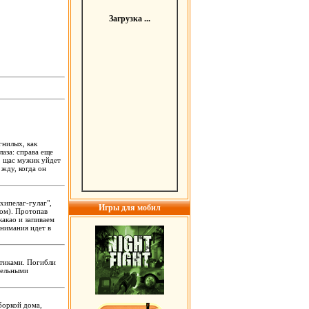
Загрузка ...
гнилых, как
аза: справа еще
, щас мужик уйдет
 жду, когда он
хипелаг-гулаг",
Игры для мобил
лом). Протопав
какао и запиваем
внимания идет в
тиками. Погибли
дельными
боркой дома,