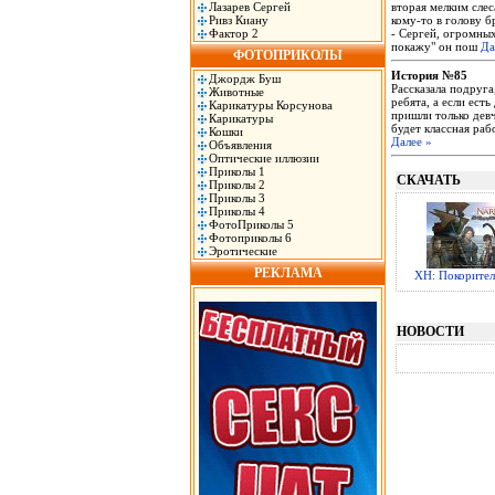
Лазарев Сергей
вторая мелким слес
Ривз Киану
кому-то в голову б
Фактор 2
- Сергей, огромных
покажу" он пош
Да
ФОТОПРИКОЛЫ
История №85
Джордж Буш
Рассказала подруг
Животные
ребята, а если ест
Карикатуры Корсунова
пришли только девч
Карикатуры
будет классная раб
Кошки
Далее »
Объявления
Оптические иллюзии
Приколы 1
СКАЧАТЬ
Приколы 2
Приколы 3
Приколы 4
ФотоПриколы 5
Фотоприколы 6
Эротические
РЕКЛАМА
ХН: Покорител
НОВОСТИ