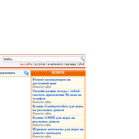
на сайте
|
в гугле
|
в каталоге
|
музыку
|
dvd
НОВОЕ
удерживать
Ремонт компьютеров по
семьи,
доступной цене
Новости сайта
Онлайн казино всегда с тобой -
скачать приложение Вулкан на
телефон
Новости сайта
Казино Gaminatorslots для игры
на реальные деньги
Новости сайта
Казино GMSD для игры на
реальные деньги
Новости сайта
Игровые автоматы для игры на
деньги с выводом
Новости сайта