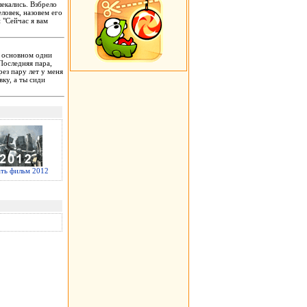
екались. Взбрело
еловек, назовем его
 "Сейчас я вам
в основном одни
 Последняя пара,
рез пару лет у меня
вку, а ты сиди
ать фильм 2012