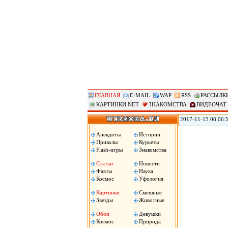
ГЛАВНАЯ
E-MAIL
WAP
RSS
РАССЫЛК
КАРТИНКИ.NET
ЗНАКОМСТВА
ВИДЕОЧАТ
2017-11-13 08:06:
мировое лидерство 
демографических вы
Анекдоты
Истории
необходимо опреде
Приколы
Курьезы
Flash-игры
Знакомства
Статьи
Новости
Факты
Наука
Космос
Уфология
Картинки
Смешные
Звезды
Животные
Обои
Девушки
Космос
Природа