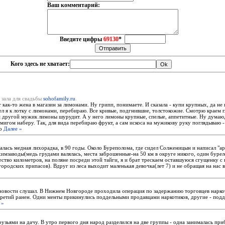
Ваш комментарий:
Введите цифры
69130
*
Кого здесь не хватает:
 зала для свадьбы
sohofamily.ru
.
 как-то жена в магазин за лимонами. Ну грипп, понимаете. И сказала - купи крупных, да не 
 я к лотку с лимонами, перебираю. Все кривые, подгнившие, толстокожие. Смотрю краем гл
ем другой мужик лимоны шурудит. А у него лимоны крупные, спелые, аппетитные. Ну думаю
 мигом наберу. Так, для вида перебираю фрукт, а сам искоса на мужикову руку поглядываю -
то
Далее »
чалась медная лихорадка, в 90 годы. Около Буреполома, где сидел Солженицын и написал "ар
имзаводы(медь грудами валялась, места заброшенные-на 50 км в округе никого, один буре
ство километров, на поляне посреди этой тайги, я и брат трескаем оставшуюся сгущенку с 
ородских припасов). Вдруг из леса выходит маленькая девочка(лет 7) и не обращая на нас 
новости слушал. В Нижнем Новгороде проходила операция по задержанию торговцев нарко
третий ранен. Одни менты прикинулись поддельными продавцами наркотиков, другие - под
 »
рузьями на дачу. В утро первого дня народ разделился на две группы - одна занималась при