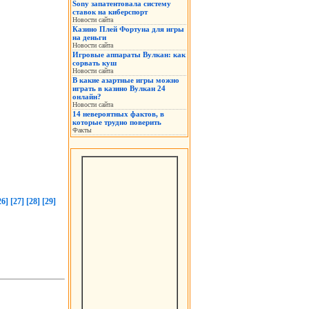
Sony запатентовала систему
ставок на киберспорт
Новости сайта
Казино Плей Фортуна для игры
на деньги
Новости сайта
Игровые аппараты Вулкан: как
сорвать куш
Новости сайта
В какие азартные игры можно
играть в казино Вулкан 24
онлайн?
Новости сайта
14 невероятных фактов, в
которые трудно поверить
Факты
26]
[27]
[28]
[29]