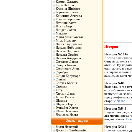
Кармен Электра
Кира Найтли
Клаудия Шиффер
Корикова Елена
Кристина Агилера
Ксения Бородина
Летиция Каста
Лив Тайлер
Линдси Лохан
МакSим
Маша Малиновская
Мила Йовович
Настя Задорожная
Истории
Натали Имбруглия
Натали Портман
История №1646
Наталья Орейро
Аренда банкетного
Памела Андерсон
Отправила меня тут
Сагалова Дарья
обычно. Ну подошел
Сандра Баллок
один лоток, и в н
Семенович Анна
- я справа лимонов
Серебро
наконец возьмет ч
Синди Кроуфорд
Сливки
Собчак Ксения
История №88
Стрелки
Было это, когда на
Тату
есть заброшенные х
Хилари Дафф
невпупенное количе
Холли Валанс
тархуном(остатки г
Шакира
стороне
Далее »
Шарлиз Терон
Элизабет Херли
История №849
Юлия Началова
Недавно по радио 
Ягайлова Настя
два милиционера, 
покупателями.
Еще
Знам. - парни
Билан Дмитрий
История №311
Джастин Тимберлейк
Поехали как-то с д