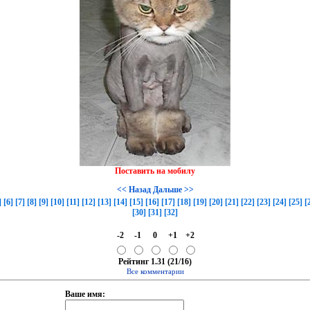
Поставить на мобилу
<< Назад
Дальше >>
]
[6]
[7]
[8]
[9]
[10]
[11]
[12]
[13]
[14]
[15]
[16]
[17]
[18]
[19]
[20]
[21]
[22]
[23]
[24]
[25]
[
[30]
[31]
[32]
-2
-1
0
+1
+2
Рейтинг 1.31 (21/16)
Все комментарии
Ваше имя: