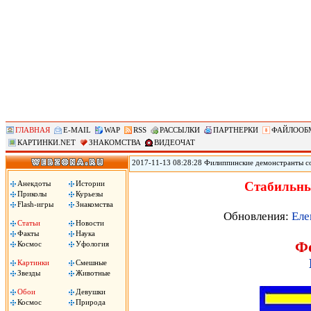
ГЛАВНАЯ
E-MAIL
WAP
RSS
РАССЫЛКИ
ПАРТНЕРКИ
ФАЙЛООБ
КАРТИНКИ.NET
ЗНАКОМСТВА
ВИДЕОЧАТ
2017-11-13 08:28:28 Филиппинские демонстранты с
против «американского империализма» сожгли чуче
Ассоциации государств Юго-Восточной Азии (АСЕА
Анекдоты
Истории
Стабильны
вместе с началом 31-го саммита АСЕАН. Демонстран
Приколы
Курьезы
машина!», сожгли чучело президента Трампа.
Flash-игры
Знакомства
Обновления:
Еле
Статьи
Новости
Факты
Наука
Ф
Космос
Уфология
Картинки
Смешные
Звезды
Животные
Обои
Девушки
Космос
Природа