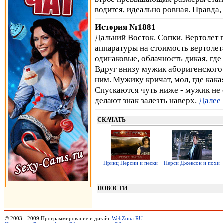
водится, идеально ровная. Правда
История №1881
Дальний Восток. Сопки. Вертолет г
аппаратуры на стоимость вертолета
одинаковые, облачность дикая, где 
Вдруг внизу мужик аборигенского в
ним. Мужику кричат, мол, где кака
Спускаются чуть ниже - мужик не
делают знак залезть наверх.
Далее 
СКАЧАТЬ
Принц Персии и пески
Перси Джексон и похи
НОВОСТИ
© 2003 - 2009 Программирование и дизайн
WebZona.RU