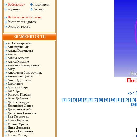
Вебмастеру
Партнерки
Скрипты
Каталог
Психологичесие тесты
Экспорт анекдотов
Экспорт тестов
ЗНАМЕНИТОСТИ
А. Скленарикова
Айшвария Рай
Алена Водонаева
Ализе
Алина Кабаева
Алиса Милано
Алисия Сильверстоун
Алсу
Анастасия Заворотнюк
Анжелина Джоли
Пос
Анна Курникова
Блестящие
Бритни Спирс
ВИА Гра
<< 
Ванесса Паради
Вика Дайнеко
[1]
[2]
[3]
[4]
[5]
[6]
[7]
[8]
[9]
[10]
[11]
[12]
[13]
Дениз Ричардс
[30
Дженифер Лопес
Джессика Альба
Джессика Симпсон
Ева Герцигова
Елена Беркова
Жанна Фриске
Инга Дроздова
Ирина Салтыкова
Кайли Миноуг