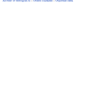
Хостинг от Retrograd.ru
::
Обмен ссылками
::
Обратная связь