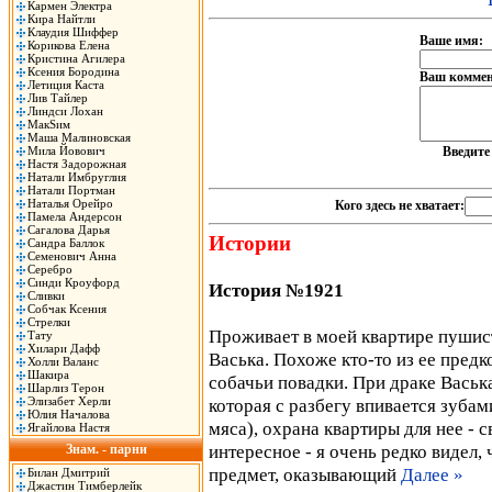
Кармен Электра
Кира Найтли
Клаудия Шиффер
Ваше имя:
Корикова Елена
Кристина Агилера
Ксения Бородина
Ваш коммен
Летиция Каста
Лив Тайлер
Линдси Лохан
МакSим
Маша Малиновская
Мила Йовович
Введит
Настя Задорожная
Натали Имбруглия
Натали Портман
Наталья Орейро
Кого здесь не хватает:
Памела Андерсон
Сагалова Дарья
Истории
Сандра Баллок
Семенович Анна
Серебро
Синди Кроуфорд
История №1921
Сливки
Собчак Ксения
Стрелки
Проживает в моей квартире пушист
Тату
Хилари Дафф
Васька. Похоже кто-то из ее предк
Холли Валанс
Шакира
собачьи повадки. При драке Васька
Шарлиз Терон
Элизабет Херли
которая с разбегу впивается зубами
Юлия Началова
мяса), охрана квартиры для нее - 
Ягайлова Настя
интересное - я очень редко видел,
Знам. - парни
предмет, оказывающий
Далее »
Билан Дмитрий
Джастин Тимберлейк