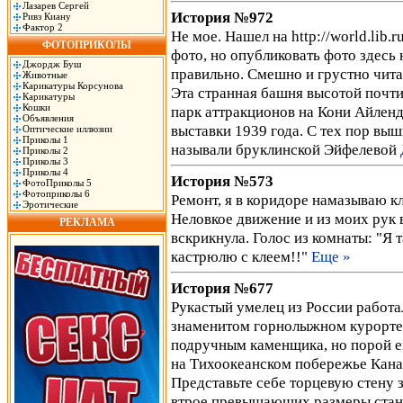
Лазарев Сергей
История №972
Ривз Киану
Фактор 2
Не мое. Нашел на http://world.lib.r
ФОТОПРИКОЛЫ
фото, но опубликовать фото здесь 
Джордж Буш
правильно. Смешно и грустно читат
Животные
Карикатуры Корсунова
Эта странная башня высотой почти
Карикатуры
Кошки
парк аттракционов на Кони Айлен
Объявления
выставки 1939 года. С тех пор вы
Оптические иллюзии
Приколы 1
называли бруклинской Эйфелевой
Приколы 2
Приколы 3
Приколы 4
История №573
ФотоПриколы 5
Фотоприколы 6
Ремонт, я в коридоре намазываю кл
Эротические
Неловкое движение и из моих рук 
РЕКЛАМА
вскрикнула. Голос из комнаты: "Я 
кастрюлю с клеем!!"
Еще »
История №677
Рукастый умелец из России работа
знаменитом горнолыжном курорте
подручным каменщика, но порой ем
на Тихоокеанском побережье Кана
Представьте себе торцевую стену 
втрое превышающих размеры станда