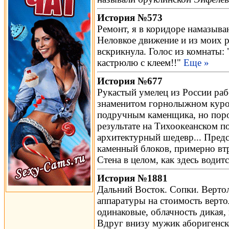
История №573
Ремонт, я в коридоре намазываю
Неловкое движение и из моих р
вскрикнула. Голос из комнаты: 
кастрюлю с клеем!!"
Еще »
История №677
Рукастый умелец из России раб
знаменитом горнолыжном куро
подручным каменщика, но поро
результате на Тихоокеанском 
архитектурный шедевр... Предс
каменный блоков, примерно вт
Стена в целом, как здесь водит
История №1881
Дальний Восток. Сопки. Вертол
аппаратуры на стоимость верто
одинаковые, облачность дикая, г
Вдруг внизу мужик аборигенског