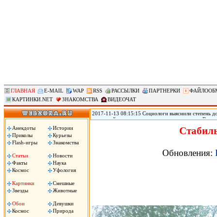
ГЛАВНАЯ
E-MAIL
WAP
RSS
РАССЫЛКИ
ПАРТНЕРКИ
ФАЙЛООБ
КАРТИНКИ.NET
ЗНАКОМСТВА
ВИДЕОЧАТ
2017-11-13 08:15:15 Социологи выяснили степень д
и полицейским, следует из результатов опроса Все
исследования ВЦИОМ, по пятибалльной шкале социол
Анекдоты
Истории
Стабиль
заявили, что знают, что такое социология и лишь 1
Приколы
Курьезы
Flash-игры
Знакомства
Обновления:
Статьи
Новости
Факты
Наука
Космос
Уфология
Картинки
Смешные
Звезды
Животные
Обои
Девушки
Космос
Природа