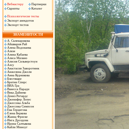
Вебмастеру
Партнерки
Скрипты
Каталог
Психологичесие тесты
Экспорт анекдотов
Экспорт тестов
ЗНАМЕНИТОСТИ
А. Скленарикова
Айшвария Рай
Алена Водонаева
Ализе
Алина Кабаева
Алиса Милано
Алисия Сильверстоун
Алсу
Анастасия Заворотнюк
Анжелина Джоли
Анна Курникова
Блестящие
Бритни Спирс
ВИА Гра
Ванесса Паради
Вика Дайнеко
Дениз Ричардс
Дженифер Лопес
Джессика Альба
Джессика Симпсон
Ева Герцигова
Елена Беркова
Жанна Фриске
Инга Дроздова
Ирина Салтыкова
Кайли Миноуг