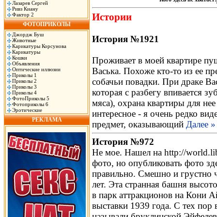
Лазарев Сергей
Ривз Киану
Истории
Фактор 2
ФОТОПРИКОЛЫ
Джордж Буш
История №1921
Животные
Карикатуры Корсунова
Карикатуры
Кошки
Проживает в моей квартире пуш
Объявления
Васька. Похоже кто-то из ее пр
Оптические иллюзии
Приколы 1
собачьи повадки. При драке Ва
Приколы 2
Приколы 3
которая с разбегу впивается зу
Приколы 4
ФотоПриколы 5
мяса), охрана квартиры для нее
Фотоприколы 6
Эротические
интересное - я очень редко вид
РЕКЛАМА
предмет, оказывающий
Далее »
История №972
Не мое. Нашел на http://world.li
фото, но опубликовать фото зде
правильно. Смешно и грустно ч
лет. Эта странная башня высот
в парк аттракционов на Кони 
выставки 1939 года. С тех пор
называли бруклинской Эйфеле