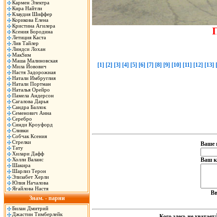
Кармен Электра
Кира Найтли
Клаудия Шиффер
Корикова Елена
Кристина Агилера
Ксения Бородина
Летиция Каста
Лив Тайлер
Линдси Лохан
МакSим
Маша Малиновская
[1]
[2]
[3]
[4]
[5]
[6]
[7]
[8]
[9]
[10]
[11]
[12]
[13]
Мила Йовович
Настя Задорожная
Натали Имбруглия
Натали Портман
Наталья Орейро
Памела Андерсон
Сагалова Дарья
Сандра Баллок
Семенович Анна
Серебро
Синди Кроуфорд
Сливки
Собчак Ксения
Стрелки
Ваше 
Тату
Хилари Дафф
Холли Валанс
Ваш к
Шакира
Шарлиз Терон
Элизабет Херли
Юлия Началова
Ягайлова Настя
Вв
Знам. - парни
Билан Дмитрий
Джастин Тимберлейк
Кого здесь не хватает: