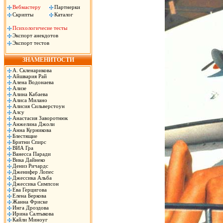
Вебмастеру
Партнерки
Скрипты
Каталог
Психологичесие тесты
Экспорт анекдотов
Экспорт тестов
ЗНАМЕНИТОСТИ
А. Скленарикова
Айшвария Рай
Алена Водонаева
Ализе
Алина Кабаева
Алиса Милано
Алисия Сильверстоун
Алсу
Анастасия Заворотнюк
Анжелина Джоли
Анна Курникова
Блестящие
Бритни Спирс
ВИА Гра
Ванесса Паради
Вика Дайнеко
Дениз Ричардс
Дженифер Лопес
Джессика Альба
Джессика Симпсон
Ева Герцигова
Елена Беркова
Жанна Фриске
Инга Дроздова
Ирина Салтыкова
Кайли Миноуг