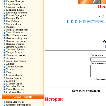
Кармен Электра
Кира Найтли
Пос
Клаудия Шиффер
Корикова Елена
Кристина Агилера
Ксения Бородина
<< 
Летиция Каста
Лив Тайлер
[1]
[2]
[3]
[4]
[5]
[6]
[7]
[8]
[9]
[1
Линдси Лохан
МакSим
Маша Малиновская
Мила Йовович
Настя Задорожная
Натали Имбруглия
Р
Натали Портман
Наталья Орейро
Памела Андерсон
Сагалова Дарья
Сандра Баллок
Семенович Анна
Ваше имя:
Серебро
Синди Кроуфорд
Ваш коммен
Сливки
Собчак Ксения
Стрелки
Тату
Хилари Дафф
Холли Валанс
Введит
Шакира
Шарлиз Терон
Элизабет Херли
Юлия Началова
Кого здесь не хватает:
Ягайлова Настя
Знам. - парни
Истории
Билан Дмитрий
Джастин Тимберлейк