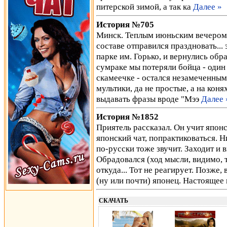
питерской зимой, а так ка
Далее »
История №705
Минск. Теплым июньским вечером 
составе отправился праздновать... 
парке им. Горько, и вернулись обр
сумраке мы потеряли бойца - один 
скамеечке - остался незамеченным 
мультики, да не простые, а на кон
выдавать фразы вроде "Мээ
Далее 
История №1852
Приятель рассказал. Он учит японск
японский чат, попрактиковаться. Н
по-русски тоже звучит. Заходит и
Обрадовался (ход мысли, видимо, т
откуда... Тот не реагирует. Позже
(ну или почти) японец. Настоящее
СКАЧАТЬ