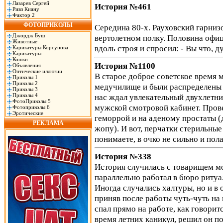
Лазарев Сергей
История №461
Ривз Киану
Фактор 2
ФОТОПРИКОЛЫ
Середина 80-х. Рауховский гарниз
Джордж Буш
вертолетном полку. Половина офиц
Животные
вдоль строя и спросил: - Вы что, 
Карикатуры Корсунова
Карикатуры
Кошки
История №1100
Объявления
Оптические иллюзии
В старое доброе советское время
Приколы 1
Приколы 2
медучилище и были распределены в
Приколы 3
Приколы 4
нас ждал увлекательный двухлетний
ФотоПриколы 5
мужской смотровой кабинет. Пров
Фотоприколы 6
Эротические
геморрой и на аденому простаты (
РЕКЛАМА
жопу). И вот, перчатки стерильные 
понимаете, в очко не сильно и пол
История №338
История случилась с товарищем мо
параллельно работал в бюро ритуал
Иногда случались халтуры, но и в 
приняв после работы чуть-чуть на 
спал прямо на работе, как говорит
время летних каникул, решил он п