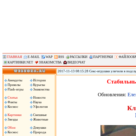
ГЛАВНАЯ
E-MAIL
WAP
RSS
РАССЫЛКИ
ПАРТНЕРКИ
ФАЙЛООБ
КАРТИНКИ.NET
ЗНАКОМСТВА
ВИДЕОЧАТ
2017-11-13 08:15:28 Секс-игрушки уличили в подсл
позволяет удаленно контролировать секс-игрушки, по
использования устройств. По данным юзеров, прило
Анекдоты
Истории
Стабильны
затем сохраняло в памяти телефона. .
Приколы
Курьезы
Flash-игры
Знакомства
Обновления:
Еле
Статьи
Новости
Факты
Наука
Кл
Космос
Уфология
Картинки
Смешные
Звезды
Животные
Обои
Девушки
Космос
Природа