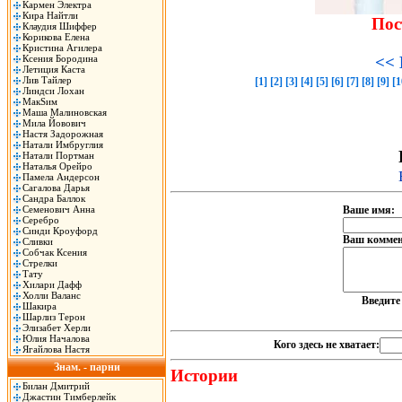
Кармен Электра
Кира Найтли
Пос
Клаудия Шиффер
Корикова Елена
Кристина Агилера
Ксения Бородина
<< 
Летиция Каста
Лив Тайлер
[1]
[2]
[3]
[4]
[5]
[6]
[7]
[8]
[9]
[1
Линдси Лохан
МакSим
Маша Малиновская
Мила Йовович
Настя Задорожная
Натали Имбруглия
Натали Портман
Наталья Орейро
Памела Андерсон
Сагалова Дарья
Сандра Баллок
Семенович Анна
Ваше имя:
Серебро
Синди Кроуфорд
Ваш коммен
Сливки
Собчак Ксения
Стрелки
Тату
Хилари Дафф
Холли Валанс
Введит
Шакира
Шарлиз Терон
Элизабет Херли
Юлия Началова
Кого здесь не хватает:
Ягайлова Настя
Знам. - парни
Истории
Билан Дмитрий
Джастин Тимберлейк