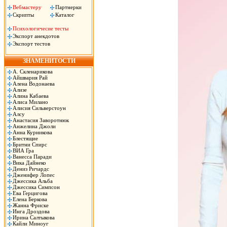
Вебмастеру
Партнерки
Скрипты
Каталог
Психологичесие тесты
Экспорт анекдотов
Экспорт тестов
ЗНАМЕНИТОСТИ
А. Скленарикова
Айшвария Рай
Алена Водонаева
Ализе
Алина Кабаева
Алиса Милано
Алисия Сильверстоун
Алсу
Анастасия Заворотнюк
Анжелина Джоли
Анна Курникова
Блестящие
Бритни Спирс
ВИА Гра
Ванесса Паради
Вика Дайнеко
Дениз Ричардс
Дженифер Лопес
Джессика Альба
Джессика Симпсон
Ева Герцигова
Елена Беркова
Жанна Фриске
Инга Дроздова
Ирина Салтыкова
Кайли Миноуг