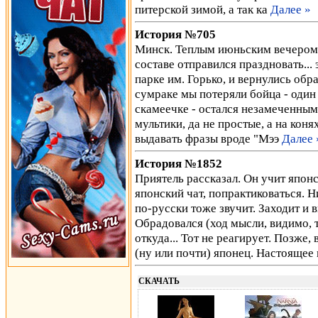
питерской зимой, а так ка
Далее »
История №705
Минск. Теплым июньским вечером 
составе отправился праздновать... 
парке им. Горько, и вернулись обр
сумраке мы потеряли бойца - один 
скамеечке - остался незамеченным 
мультики, да не простые, а на кон
выдавать фразы вроде "Мээ
Далее 
История №1852
Приятель рассказал. Он учит японск
японский чат, попрактиковаться. Н
по-русски тоже звучит. Заходит и
Обрадовался (ход мысли, видимо, т
откуда... Тот не реагирует. Позже
(ну или почти) японец. Настоящее
СКАЧАТЬ