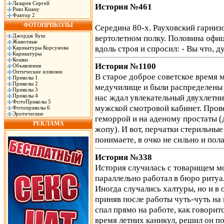
Лазарев Сергей
История №461
Ривз Киану
Фактор 2
ФОТОПРИКОЛЫ
Середина 80-х. Рауховский гарниз
Джордж Буш
вертолетном полку. Половина офиц
Животные
вдоль строя и спросил: - Вы что, 
Карикатуры Корсунова
Карикатуры
Кошки
История №1100
Объявления
Оптические иллюзии
В старое доброе советское время
Приколы 1
Приколы 2
медучилище и были распределены в
Приколы 3
Приколы 4
нас ждал увлекательный двухлетний
ФотоПриколы 5
мужской смотровой кабинет. Пров
Фотоприколы 6
Эротические
геморрой и на аденому простаты (
РЕКЛАМА
жопу). И вот, перчатки стерильные 
понимаете, в очко не сильно и пол
История №338
История случилась с товарищем мо
параллельно работал в бюро ритуал
Иногда случались халтуры, но и в 
приняв после работы чуть-чуть на 
спал прямо на работе, как говорит
время летних каникул, решил он п