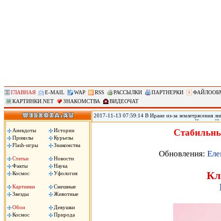
ГЛАВНАЯ
E-MAIL
WAP
RSS
РАССЫЛКИ
ПАРТНЕРКИ
ФАЙЛООБ
КАРТИНКИ.NET
ЗНАКОМСТВА
ВИДЕОЧАТ
2017-11-13 07:59:14 В Иране из-за землетрясения лиш
произошедшего в воскресенье на границе Ирана с Ир
временном жилье, сообщил источник в иранском Кра
Анекдоты
Истории
Стабильны
вырасти, передает РИА «Новости».
Приколы
Курьезы
Flash-игры
Знакомства
Обновления:
Еле
Статьи
Новости
Факты
Наука
Кл
Космос
Уфология
Картинки
Смешные
Звезды
Животные
Обои
Девушки
Космос
Природа