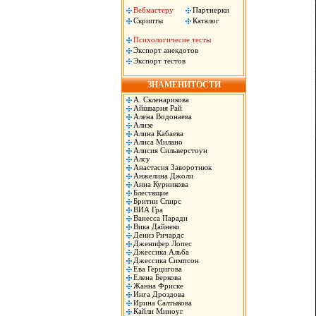
Вебмастеру
Партнерки
Скрипты
Каталог
Психологичесие тесты
Экспорт анекдотов
Экспорт тестов
ЗНАМЕНИТОСТИ
А. Скленарикова
Айшвария Рай
Алена Водонаева
Ализе
Алина Кабаева
Алиса Милано
Алисия Сильверстоун
Алсу
Анастасия Заворотнюк
Анжелина Джоли
Анна Курникова
Блестящие
Бритни Спирс
ВИА Гра
Ванесса Паради
Вика Дайнеко
Дениз Ричардс
Дженифер Лопес
Джессика Альба
Джессика Симпсон
Ева Герцигова
Елена Беркова
Жанна Фриске
Инга Дроздова
Ирина Салтыкова
Кайли Миноуг