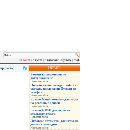
на сайте
|
в гугле
|
в каталоге
|
музыку
|
dvd
НОВОЕ
 протеста
лу на саммит
Ремонт компьютеров по
 в понедельник
доступной цене
нская военная
Новости сайта
Онлайн казино всегда с тобой -
скачать приложение Вулкан на
телефон
Новости сайта
Казино Gaminatorslots для игры
на реальные деньги
Новости сайта
Казино GMSD для игры на
реальные деньги
Новости сайта
Игровые автоматы для игры на
деньги с выводом
Новости сайта