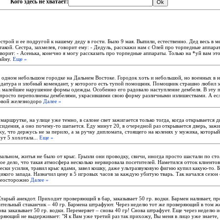
Кого здесь не хватает:
естрой и ее подругой к нашему деду в гости. Было 9 мая. Выпили, естественно. Дед весь в м
акой. Сестра, захмелев, говорит ему: - Дедуль, расскажи нам с Олей про торпедные аппара
оворит: - Асенька, конечно я могу рассказать про торпедные аппараты. Только на *уй вам эт
айну.
Еще »
 одном небольшом городке на Дальнем Востоке. Городок хоть и небольшой, но военных в не
ендатура и злобный комендант, у которого есть тупой помощник. Помощник страшно любил 
 малейшее нарушение формы одежды. Особенно его радовало наступление дембеля. В эту 
просто переполнены дембелями, украсившими свою форму различными излишествами. А есл
ловой железнодоро
Далее »
в маршрутке, на улице уже темно, в салоне свет зажигается только тогда, когда открывается д
сидения, а оно почему-то шатается. Еду минут 20, в очередной раз открывается дверь, зажиг
жу, что держусь не за перило, а за ручку дипломата, стоящего на коленях у мужика, которы
ут 5 хохотала...
Еще »
альном, житья не было от крыс. Грызли они проводку, свичи, иногда просто шастали по ст
е дело, что такая атмосфера несколько нервировала посетителей. Наметился отток клиентов
ски усилия, травил крыс ядами, завел кошку, даже ультразвуковую фигню купил какую-то. Б
икого запада. Назначил цену в 5 игровых часов за каждую убитую тварь. Так начался сезон
 неосторожно
Далее »
тарый анекдот. Приходит проверяющий в бар, заказывает 50 гр. водки. Бармен наливает, п
ительный стаканчик – 40 гр. Бармена штрафуют. Через неделю тот же проверяющий в том же
ва заказывает 50 гр. водки. Перемеряет – снова 40 гр! Снова штрафует. Еще через неделю 
ряющий не выдерживает: "Я к Вам уже третий раз так прихожу, Вы меня в лицо уже знаете,