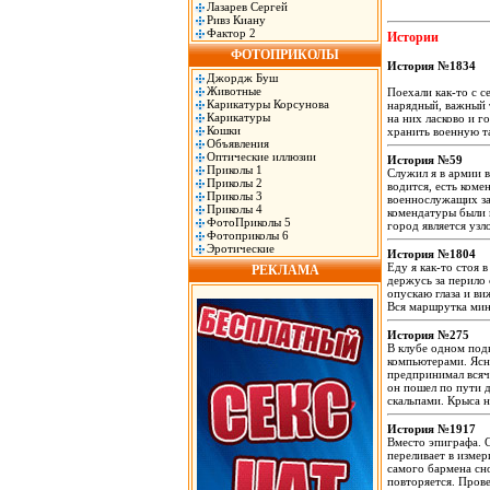
Лазарев Сергей
Ривз Киану
Фактор 2
Истории
ФОТОПРИКОЛЫ
История №1834
Джордж Буш
Животные
Поехали как-то с с
Карикатуры Корсунова
нарядный, важный т
Карикатуры
на них ласково и г
Кошки
хранить военную т
Объявления
Оптические иллюзии
История №59
Приколы 1
Служил я в армии в
Приколы 2
водится, есть ком
Приколы 3
военнослужащих за
Приколы 4
комендатуры были 
ФотоПриколы 5
город является уз
Фотоприколы 6
Эротические
История №1804
Еду я как-то стоя 
РЕКЛАМА
держусь за перило 
опускаю глаза и ви
Вся маршрутка мин
История №275
В клубе одном подв
компьютерами. Ясно
предпринимал всяче
он пошел по пути д
скальпами. Крыса
История №1917
Вместо эпиграфа. С
переливает в измер
самого бармена сно
повторяется. Прове