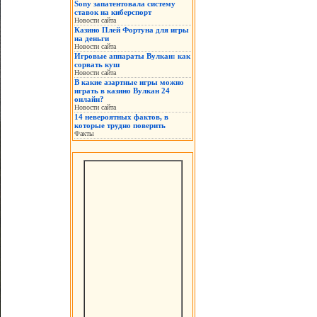
Sony запатентовала систему
ставок на киберспорт
Новости сайта
Казино Плей Фортуна для игры
на деньги
Новости сайта
Игровые аппараты Вулкан: как
сорвать куш
Новости сайта
В какие азартные игры можно
играть в казино Вулкан 24
онлайн?
Новости сайта
14 невероятных фактов, в
которые трудно поверить
Факты