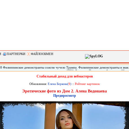
И
ПАРТНЕРКИ
ФАЙЛООБМЕН
28 Филиппинские демонстранты сожгли чучело Трампа. Филиппинские демонстранты в знак
кого империализма» сожгли чучело президента США Дональда Трампа, прибывшего в Мани
арств Юго-Восточной Азии (АСЕАН). По сообщению местных СМИ, демонстрация началась
Стабильный доход для вебмастеров
31-го саммита АСЕАН. Демонстранты, скандируя «США - империалисты!» и «Стоп, америка
чучело президента Трампа.
Обновления:
Елена Беркова(
9
)
::
Рейтинг картинок
Эротические фото из Дом 2. Алена Водонаева
Предпросмотр