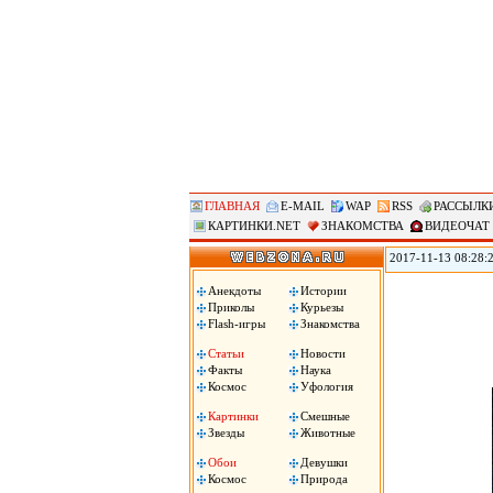
ГЛАВНАЯ
E-MAIL
WAP
RSS
РАССЫЛК
КАРТИНКИ.NET
ЗНАКОМСТВА
ВИДЕОЧАТ
2017-11-13 08:28:
против «американс
Ассоциации госуд
Анекдоты
Истории
вместе с началом 
Приколы
Курьезы
машина!», сожгли 
Flash-игры
Знакомства
Статьи
Новости
Факты
Наука
Космос
Уфология
Картинки
Смешные
Звезды
Животные
Обои
Девушки
Космос
Природа