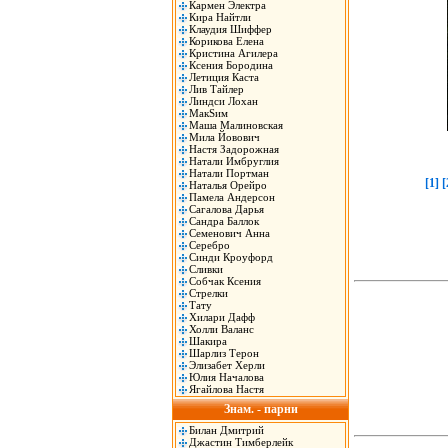
Кармен Электра
Кира Найтли
Клаудия Шиффер
Корикова Елена
Кристина Агилера
Ксения Бородина
Летиция Каста
Лив Тайлер
Линдси Лохан
МакSим
Маша Малиновская
Мила Йовович
Настя Задорожная
Натали Имбруглия
Натали Портман
[1]
[
Наталья Орейро
Памела Андерсон
Сагалова Дарья
Сандра Баллок
Семенович Анна
Серебро
Синди Кроуфорд
Сливки
Собчак Ксения
Стрелки
Тату
Хилари Дафф
Холли Валанс
Шакира
Шарлиз Терон
Элизабет Херли
Юлия Началова
Ягайлова Настя
Знам. - парни
Билан Дмитрий
Джастин Тимберлейк