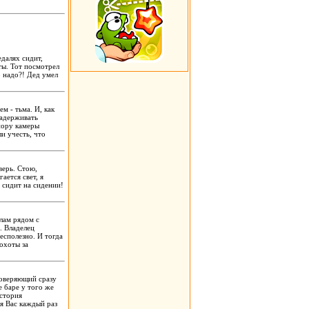
едалях сидит,
ты. Тот посмотрел
о надо?! Дед умел
м - тьма. И, как
задерживать
пору камеры
и учесть, что
верь. Стою,
ается свет, я
й сидит на сидении!
олам рядом с
. Владелец
есполезно. И тогда
 охоты за
роверяющий сразу
 баре у того же
история
 я Вас каждый раз