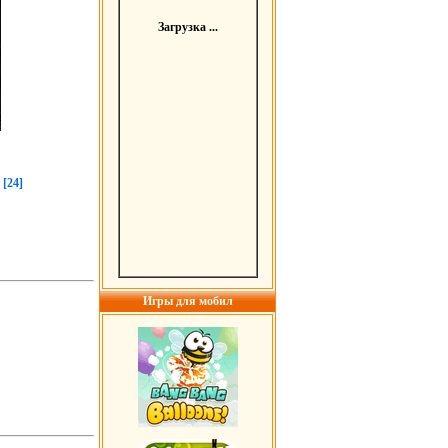
Загрузка ...
[24]
Игры для мобил