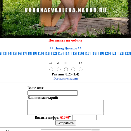
Поставить на мобилу
<< Назад
Дальше >>
2]
[3]
[4]
[5]
[6]
[7]
[8]
[9]
[10]
[11]
[12]
[13]
[14]
[15]
[16]
[17]
[18]
[19]
[20]
[21]
[22]
[23]
-2
-1
0
+1
+2
Рейтинг 0.25 (1/4)
Все комментарии
Ваше имя:
Ваш комментарий:
Введите цифры
61070
*