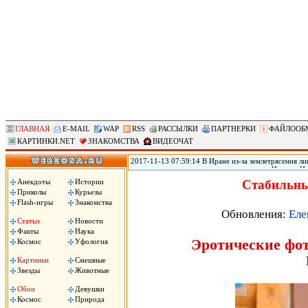
ГЛАВНАЯ
E-MAIL
WAP
RSS
РАССЫЛКИ
ПАРТНЕРКИ
ФАЙЛООБ
КАРТИНКИ.NET
ЗНАКОМСТВА
ВИДЕОЧАТ
2017-11-13 07:59:14 В Иране из-за землетрясения лиш
произошедшего в воскресенье на границе Ирана с Ир
временном жилье, сообщил источник в иранском Кра
Анекдоты
Истории
Стабильны
вырасти, передает РИА «Новости».
Приколы
Курьезы
Flash-игры
Знакомства
Обновления:
Еле
Статьи
Новости
Факты
Наука
Эротические фот
Космос
Уфология
Картинки
Смешные
Звезды
Животные
Обои
Девушки
Космос
Природа