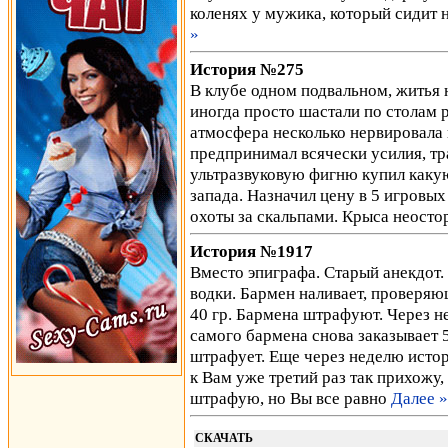
коленях у мужика, который сидит 
»
История №275
В клубе одном подвальном, житья н
иногда просто шастали по столам 
атмосфера несколько нервировала 
предпринимал всячески усилия, тр
ультразвуковую фигню купил какую
запада. Назначил цену в 5 игровых
охоты за скальпами. Крыса неост
История №1917
Вместо эпиграфа. Старый анекдот.
водки. Бармен наливает, проверяю
40 гр. Бармена штрафуют. Через н
самого бармена снова заказывает 5
штрафует. Еще через неделю исто
к Вам уже третий раз так прихожу,
штрафую, но Вы все равно
Далее »
СКАЧАТЬ