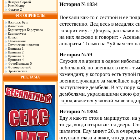
Лазарев Сергей
История №1834
Ривз Киану
Фактор 2
ФОТОПРИКОЛЫ
Поехали как-то с сестрой и ее под
Джордж Буш
естественно. Дед весь в медалях с
Животные
говорит ему: - Дедуль, расскажи 
Карикатуры Корсунова
Карикатуры
на них ласково и говорит: - Асень
Кошки
Объявления
аппараты. Только на *уй вам это н
Оптические иллюзии
Приколы 1
Приколы 2
История №59
Приколы 3
Приколы 4
Служил я в армии в одном небольш
ФотоПриколы 5
небольшой, но военных в нем - тьм
Фотоприколы 6
Эротические
комендант, у которого есть тупо
РЕКЛАМА
военнослужащих за малейшее нар
наступление дембеля. В эту пору
дембелями, украсившими свою фор
город является узловой железнод
История №1804
Еду я как-то стоя в маршрутке, на 
тогда, когда открывается дверь. С
шатается. Еду минут 20, в очередно
опускаю глаза и вижу, что держусь