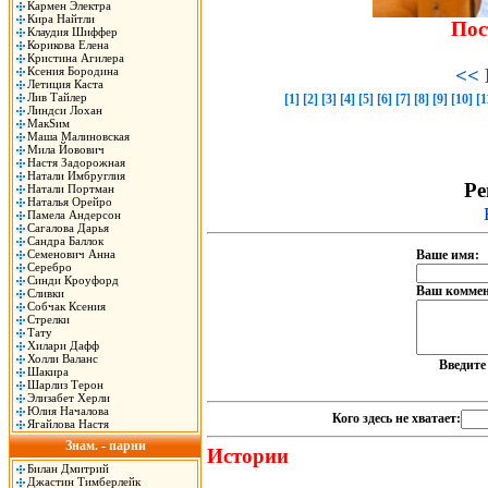
Кармен Электра
Кира Найтли
Пос
Клаудия Шиффер
Корикова Елена
Кристина Агилера
Ксения Бородина
<< 
Летиция Каста
Лив Тайлер
[1]
[2]
[3]
[4]
[5]
[6]
[7]
[8]
[9]
[10]
[1
Линдси Лохан
МакSим
Маша Малиновская
Мила Йовович
Настя Задорожная
Натали Имбруглия
Ре
Натали Портман
Наталья Орейро
Памела Андерсон
Сагалова Дарья
Сандра Баллок
Семенович Анна
Ваше имя:
Серебро
Синди Кроуфорд
Ваш коммен
Сливки
Собчак Ксения
Стрелки
Тату
Хилари Дафф
Холли Валанс
Введит
Шакира
Шарлиз Терон
Элизабет Херли
Юлия Началова
Кого здесь не хватает:
Ягайлова Настя
Знам. - парни
Истории
Билан Дмитрий
Джастин Тимберлейк