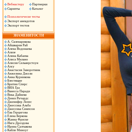
Вебмастеру
Партнерки
Скрипты
Каталог
Психологичесие тесты
Экспорт анекдотов
Экспорт тестов
ЗНАМЕНИТОСТИ
А. Скленарикова
Айшвария Рай
Алена Водонаева
Ализе
Алина Кабаева
Алиса Милано
Алисия Сильверстоун
Алсу
Анастасия Заворотнюк
Анжелина Джоли
Анна Курникова
Блестящие
Бритни Спирс
ВИА Гра
Ванесса Паради
Вика Дайнеко
Дениз Ричардс
Дженифер Лопес
Джессика Альба
Джессика Симпсон
Ева Герцигова
Елена Беркова
Жанна Фриске
Инга Дроздова
Ирина Салтыкова
Кайли Миноуг