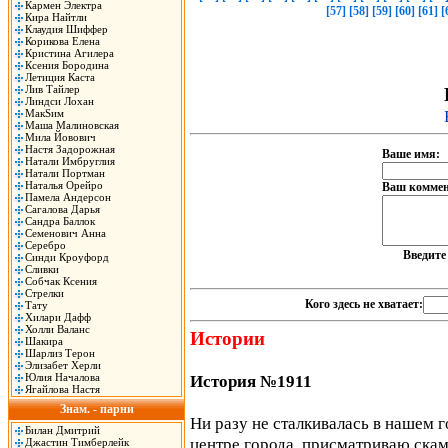
Кармен Электра
[57]
[58]
[59]
[60]
[61]
[
Кира Найтли
Клаудия Шиффер
Корикова Елена
Кристина Агилера
Ксения Бородина
Летиция Каста
Лив Тайлер
Линдси Лохан
МакSим
Маша Малиновская
Мила Йовович
Настя Задорожная
Ваше имя:
Натали Имбруглия
Натали Портман
Наталья Орейро
Ваш коммен
Памела Андерсон
Сагалова Дарья
Сандра Баллок
Семенович Анна
Серебро
Введит
Синди Кроуфорд
Сливки
Собчак Ксения
Стрелки
Кого здесь не хватает:
Тату
Хилари Дафф
Холли Валанс
Истории
Шакира
Шарлиз Терон
Элизабет Херли
Юлия Началова
История №1911
Ягайлова Настя
Знам. - парни
Ни разу не сталкивалась в нашем го
Билан Дмитрий
центре города, присматриваю скам
Джастин Тимберлейк