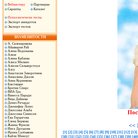
Вебмастеру
Партнерки
Скрипты
Каталог
Психологичесие тесты
Экспорт анекдотов
Экспорт тестов
ЗНАМЕНИТОСТИ
А. Скленарикова
Айшвария Рай
Алена Водонаева
Ализе
Алина Кабаева
Алиса Милано
Алисия Сильверстоун
Алсу
Анастасия Заворотнюк
Анжелина Джоли
Анна Курникова
Блестящие
Бритни Спирс
ВИА Гра
Ванесса Паради
Вика Дайнеко
Дениз Ричардс
Дженифер Лопес
Джессика Альба
Пос
Джессика Симпсон
Ева Герцигова
Елена Беркова
<< 
Жанна Фриске
Инга Дроздова
[1]
[2]
[3]
[4]
[5]
[6]
[7]
[8]
[9]
[10]
[11]
[12]
[13]
Ирина Салтыкова
Кайли Миноуг
[30]
[31]
[32]
[33]
[34]
[35]
[36]
[37]
[38]
[39]
[40