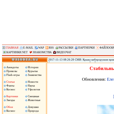
ГЛАВНАЯ
E-MAIL
WAP
RSS
РАССЫЛКИ
ПАРТНЕРКИ
ФАЙЛООБ
КАРТИНКИ.NET
ЗНАКОМСТВА
ВИДЕОЧАТ
2017-11-13 08:26:28 СМИ: Кража кибероружия прив
безопасности переживает крупнейший кризис из-за т
использовавшихся АНБ для проникновения в устройст
Анекдоты
Истории
Стабильны
Shadow Brokers опубликовала программный код ряда
Приколы
Курьезы
создания вирусов, принесших большой ущерб по всем
Flash-игры
Знакомства
Обновления:
Еле
Статьи
Новости
Факты
Наука
Космос
Уфология
Картинки
Смешные
Звезды
Животные
Обои
Девушки
Космос
Природа