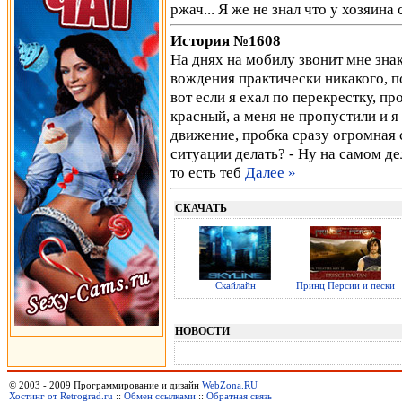
ржач... Я же не знал что у хозяина
История №1608
На днях на мобилу звонит мне зна
вождения практически никакого, по
вот если я ехал по перекрестку, пр
красный, а меня не пропустили и я
движение, пробка сразу огромная со
ситуации делать? - Ну на самом де
то есть теб
Далее »
СКАЧАТЬ
Скайлайн
Принц Персии и пески
НОВОСТИ
© 2003 - 2009 Программирование и дизайн
WebZona.RU
Хостинг от Retrograd.ru
::
Обмен ссылками
::
Обратная связь