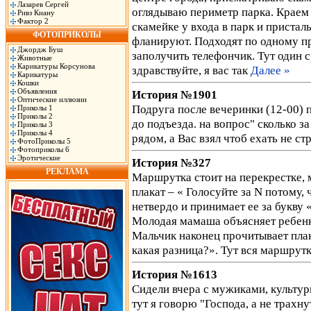
Лазарев Сергей
оглядываю периметр парка. Краем 
Ривз Киану
Фактор 2
скамейке у входа в парк и пристал
ФОТОПРИКОЛЫ
фланируют. Подходят по одному пр
Джордж Буш
заполучить телефончик. Тут один с
Животные
Карикатуры Корсунова
здравствуйте, я вас так
Далее »
Карикатуры
Кошки
Объявления
История №1901
Оптические иллюзии
Подруга после вечеринки (12-00) 
Приколы 1
Приколы 2
до подъезда. на вопрос" сколько за
Приколы 3
Приколы 4
рядом, а Вас взял чтоб ехать не ст
ФотоПриколы 5
Фотоприколы 6
Эротические
История №327
РЕКЛАМА
Маршрутка стоит на перекрестке, 
плакат – « Голосуйте за N потому,
нетвердо и принимает ее за букву
Молодая мамаша объясняет ребенк
Мальчик наконец прочитывает пла
какая разница?». Тут вся маршрутк
История №1613
Cидели вчера с мужиками, культур
тут я говорю "Господа, а не трахн