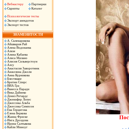
Вебмастеру
Партнерки
Скрипты
Каталог
Психологичесие тесты
Экспорт анекдотов
Экспорт тестов
ЗНАМЕНИТОСТИ
А. Скленарикова
Айшвария Рай
Алена Водонаева
Ализе
Алина Кабаева
Алиса Милано
Алисия Сильверстоун
Алсу
Анастасия Заворотнюк
Анжелина Джоли
Анна Курникова
Блестящие
Бритни Спирс
ВИА Гра
Ванесса Паради
Вика Дайнеко
Дениз Ричардс
Дженифер Лопес
Джессика Альба
Джессика Симпсон
Ева Герцигова
Елена Беркова
Пос
Жанна Фриске
Инга Дроздова
Ирина Салтыкова
Кайли Миноуг