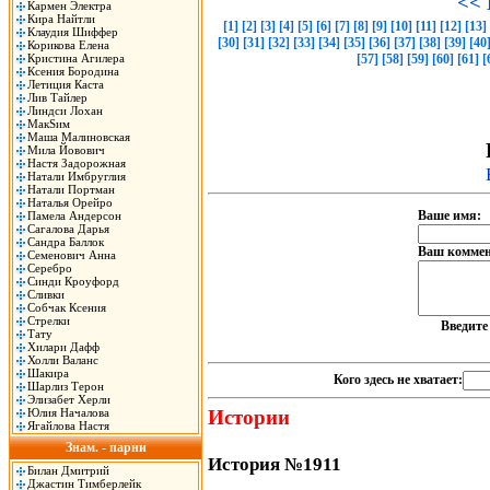
<< 
Кармен Электра
Кира Найтли
[1]
[2]
[3]
[4]
[5]
[6]
[7]
[8]
[9]
[10]
[11]
[12]
[13]
Клаудия Шиффер
[30]
[31]
[32]
[33]
[34]
[35]
[36]
[37]
[38]
[39]
[40
Корикова Елена
Кристина Агилера
[57]
[58]
[59]
[60]
[61]
[
Ксения Бородина
Летиция Каста
Лив Тайлер
Линдси Лохан
МакSим
Маша Малиновская
Мила Йовович
Настя Задорожная
Натали Имбруглия
Натали Портман
Наталья Орейро
Ваше имя:
Памела Андерсон
Сагалова Дарья
Сандра Баллок
Ваш коммен
Семенович Анна
Серебро
Синди Кроуфорд
Сливки
Собчак Ксения
Стрелки
Введит
Тату
Хилари Дафф
Холли Валанс
Шакира
Кого здесь не хватает:
Шарлиз Терон
Элизабет Херли
Юлия Началова
Истории
Ягайлова Настя
Знам. - парни
История №1911
Билан Дмитрий
Джастин Тимберлейк