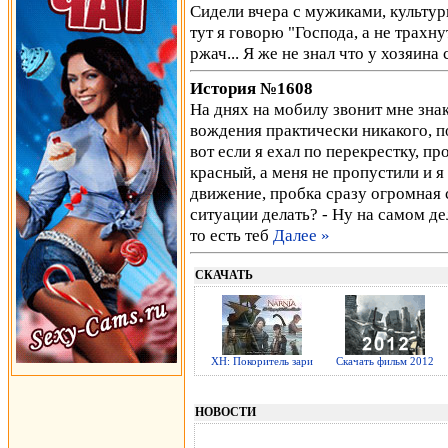
Cидели вчера с мужиками, культур
тут я говорю "Господа, а не трахн
ржач... Я же не знал что у хозяина
История №1608
На днях на мобилу звонит мне зна
вождения практически никакого, по
вот если я ехал по перекрестку, пр
красный, а меня не пропустили и я
движение, пробка сразу огромная со
ситуации делать? - Ну на самом де
то есть теб
Далее »
СКАЧАТЬ
ХН: Покоритель зари
Скачать фильм 2012
НОВОСТИ