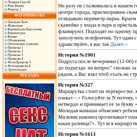
Лазарев Сергей
Ни разу не сталкивалась в нашем го
Ривз Киану
Фактор 2
центре города, присматриваю скам
ФОТОПРИКОЛЫ
оглядываю периметр парка. Краем 
Джордж Буш
скамейке у входа в парк и пристал
Животные
Карикатуры Корсунова
фланируют. Подходят по одному пр
Карикатуры
Кошки
заполучить телефончик. Тут один с
Объявления
здравствуйте, я вас так
Далее »
Оптические иллюзии
Приколы 1
Приколы 2
История №1901
Приколы 3
Приколы 4
Подруга после вечеринки (12-00) 
ФотоПриколы 5
Фотоприколы 6
до подъезда. на вопрос" сколько за
Эротические
рядом, а Вас взял чтоб ехать не ст
РЕКЛАМА
История №327
Маршрутка стоит на перекрестке, 
плакат – « Голосуйте за N потому,
нетвердо и принимает ее за букву
Молодая мамаша объясняет ребенк
Мальчик наконец прочитывает пла
какая разница?». Тут вся маршрутк
История №1613