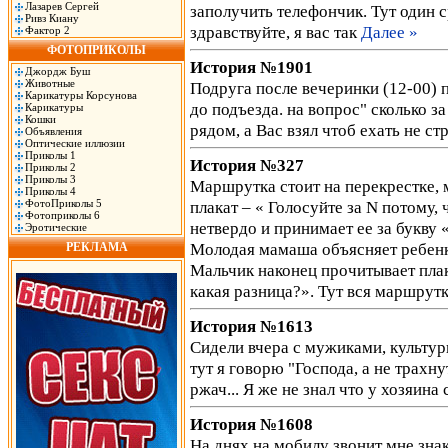
Лазарев Сергей
заполучить телефончик. Тут один с
Ривз Киану
здравствуйте, я вас так
Далее »
Фактор 2
ФОТОПРИКОЛЫ
История №1901
Джордж Буш
Животные
Подруга после вечеринки (12-00) 
Карикатуры Корсунова
до подъезда. на вопрос" сколько за
Карикатуры
Кошки
рядом, а Вас взял чтоб ехать не ст
Объявления
Оптические иллюзии
Приколы 1
История №327
Приколы 2
Приколы 3
Маршрутка стоит на перекрестке, 
Приколы 4
ФотоПриколы 5
плакат – « Голосуйте за N потому,
Фотоприколы 6
нетвердо и принимает ее за букву
Эротические
Молодая мамаша объясняет ребенк
РЕКЛАМА
Мальчик наконец прочитывает пла
какая разница?». Тут вся маршрутк
История №1613
Cидели вчера с мужиками, культур
тут я говорю "Господа, а не трахн
ржач... Я же не знал что у хозяина
История №1608
На днях на мобилу звонит мне зна