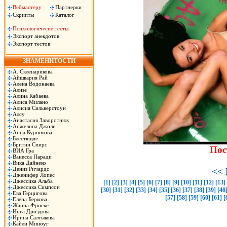
Вебмастеру
Партнерки
Скрипты
Каталог
Психологичесие тесты
Экспорт анекдотов
Экспорт тестов
ЗНАМЕНИТОСТИ
А. Скленарикова
Айшвария Рай
Алена Водонаева
Ализе
Алина Кабаева
Алиса Милано
Алисия Сильверстоун
Алсу
Анастасия Заворотнюк
Анжелина Джоли
Анна Курникова
Блестящие
Бритни Спирс
Пос
ВИА Гра
Ванесса Паради
Вика Дайнеко
Дениз Ричардс
<< 
Дженифер Лопес
Джессика Альба
[1]
[2]
[3]
[4]
[5]
[6]
[7]
[8]
[9]
[10]
[11]
[12]
[13]
Джессика Симпсон
[30]
[31]
[32]
[33]
[34]
[35]
[36]
[37]
[38]
[39]
[40
Ева Герцигова
[57]
[58]
[59]
[60]
[61]
[
Елена Беркова
Жанна Фриске
Инга Дроздова
Ирина Салтыкова
Кайли Миноуг