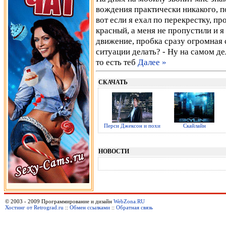
вождения практически никакого, по
вот если я ехал по перекрестку, пр
красный, а меня не пропустили и я
движение, пробка сразу огромная со
ситуации делать? - Ну на самом де
то есть теб
Далее »
СКАЧАТЬ
Перси Джексон и похи
Скайлайн
НОВОСТИ
© 2003 - 2009 Программирование и дизайн
WebZona.RU
Хостинг от Retrograd.ru
::
Обмен ссылками
::
Обратная связь