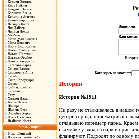
Кармен Электра
Кира Найтли
Ре
Клаудия Шиффер
Корикова Елена
Кристина Агилера
Ксения Бородина
Летиция Каста
Ваше имя:
Лив Тайлер
Линдси Лохан
МакSим
Ваш коммен
Маша Малиновская
Мила Йовович
Настя Задорожная
Натали Имбруглия
Натали Портман
Наталья Орейро
Введит
Памела Андерсон
Сагалова Дарья
Сандра Баллок
Семенович Анна
Кого здесь не хватает:
Серебро
Синди Кроуфорд
Истории
Сливки
Собчак Ксения
Стрелки
Тату
История №1911
Хилари Дафф
Холли Валанс
Шакира
Ни разу не сталкивалась в нашем го
Шарлиз Терон
Элизабет Херли
центре города, присматриваю скам
Юлия Началова
Ягайлова Настя
оглядываю периметр парка. Краем 
Знам. - парни
скамейке у входа в парк и пристал
Билан Дмитрий
фланируют. Подходят по одному пр
Джастин Тимберлейк