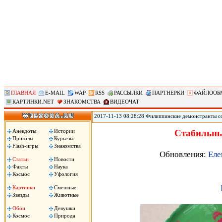
ГЛАВНАЯ
E-MAIL
WAP
RSS
РАССЫЛКИ
ПАРТНЕРКИ
ФАЙЛООБ
КАРТИНКИ.NET
ЗНАКОМСТВА
ВИДЕОЧАТ
2017-11-13 08:28:28 Филиппинские демонстранты с
против «американского империализма» сожгли чуче
Ассоциации государств Юго-Восточной Азии (АСЕА
Анекдоты
Истории
Стабильны
вместе с началом 31-го саммита АСЕАН. Демонстран
Приколы
Курьезы
машина!», сожгли чучело президента Трампа.
Flash-игры
Знакомства
Обновления:
Еле
Статьи
Новости
Факты
Наука
Космос
Уфология
Картинки
Смешные
Звезды
Животные
Обои
Девушки
Космос
Природа