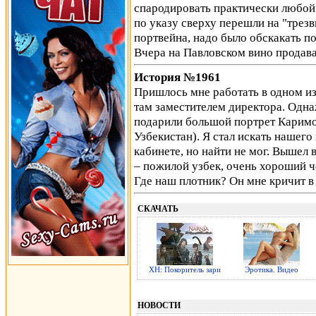
спародировать практически любой г
по указу сверху перешли на "трезв
портвейна, надо было обскакать по
Вчера на Павловском вино продав
История №1961
Пришлось мне работать в одном из
там заместителем директора. Одн
подарили большой портрет Каримо
Узбекистан). Я стал искать нашего
кабинете, но найти не мог. Вышел 
– пожилой узбек, очень хороший че
Где наш плотник? Он мне кричит 
СКАЧАТЬ
ХН: Покоритель зари
Эротика. Видео
НОВОСТИ