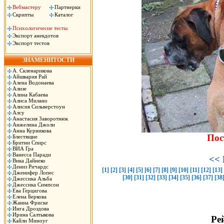
Вебмастеру
Партнерки
Скрипты
Каталог
Психологичесие тесты
Экспорт анекдотов
Экспорт тестов
ЗНАМЕНИТОСТИ
А. Скленарикова
Айшвария Рай
Алена Водонаева
Ализе
Алина Кабаева
Алиса Милано
Алисия Сильверстоун
Алсу
Анастасия Заворотнюк
Анжелина Джоли
Анна Курникова
Пос
Блестящие
Бритни Спирс
ВИА Гра
Ванесса Паради
<< 
Вика Дайнеко
Дениз Ричардс
[1]
[2]
[3]
[4]
[5]
[6]
[7]
[8]
[9]
[10]
[11]
[12]
[13]
Дженифер Лопес
[30]
[31]
[32]
[33]
[34]
[35]
[36]
[37]
[38
Джессика Альба
Джессика Симпсон
Ева Герцигова
Елена Беркова
Жанна Фриске
Инга Дроздова
Ирина Салтыкова
Рей
Кайли Миноуг