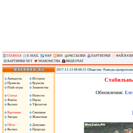
ГЛАВНАЯ
E-MAIL
WAP
RSS
РАССЫЛКИ
ПАРТНЕРКИ
ФАЙЛООБ
КАРТИНКИ.NET
ЗНАКОМСТВА
ВИДЕОЧАТ
2017-11-13 08:06:51 Общество: Разводы превратили
мировое лидерство по такому показателю, как колич
демографических вызовов и, как следствие, потенци
Анекдоты
Истории
Стабильны
необходимо определиться с вектором его развития.
Приколы
Курьезы
Flash-игры
Знакомства
Обновления:
Еле
Статьи
Новости
Факты
Наука
Космос
Уфология
Картинки
Смешные
Звезды
Животные
Обои
Девушки
Космос
Природа