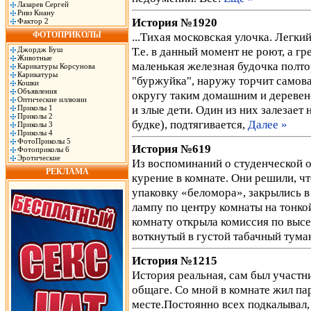
Лазарев Сергей
Ривз Киану
История №1920
Фактор 2
ФОТОПРИКОЛЫ
...Тихая московская улочка. Легки
Т.е. в данный момент не роют, а гр
Джордж Буш
Животные
маленькая железная будочка полтор
Карикатуры Корсунова
Карикатуры
"буржуйка", наружу торчит самова
Кошки
Объявления
округу таким домашним и деревенс
Оптические иллюзии
и злые дети. Один из них залезает 
Приколы 1
Приколы 2
будке), подтягивается,
Далее »
Приколы 3
Приколы 4
ФотоПриколы 5
История №619
Фотоприколы 6
Эротические
Из воспоминаний о студенческой о
РЕКЛАМА
курение в комнате. Они решили, чт
упаковку «беломора», закрылись в 
лампу по центру комнаты на тонкой
комнату открыла комиссия по высел
воткнутый в густой табачный тума
История №1215
История реальная, сам был участни
общаге. Со мной в комнате жил па
месте.Постоянно всех подкалывал,