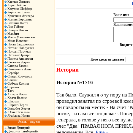
Кармен Электра
Кира Найтли
Клаудия Шиффер
Корикова Елена
Ваше имя:
Кристина Агилера
Ксения Бородина
Летиция Каста
Ваш коммен
Лив Тайлер
Линдси Лохан
МакSим
Маша Малиновская
Мила Йовович
Настя Задорожная
Введит
Натали Имбруглия
Натали Портман
Наталья Орейро
Памела Андерсон
Кого здесь не хватает:
Сагалова Дарья
Сандра Баллок
Истории
Семенович Анна
Серебро
Синди Кроуфорд
Сливки
История №1716
Собчак Ксения
Стрелки
Тату
Так было. Служил я о ту пору на П
Хилари Дафф
Холли Валанс
проводил занятия по строевой ком
Шакира
Шарлиз Терон
он повороты на месте: - На счет "
Элизабет Херли
Юлия Началова
носке, - и сам все это делает. По
Ягайлова Настя
генерала, в голове у него все путае
Знам. - парни
счет "Два" ПРАВАЯ НОГА ПРИКЛА
Билан Дмитрий
недоумении. Все.
Еще »
Джастин Тимберлейк