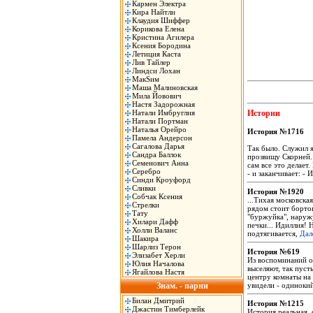
Кармен Электра
Кира Найтли
Клаудия Шиффер
Корикова Елена
Кристина Агилера
Ксения Бородина
Летиция Каста
Лив Тайлер
Линдси Лохан
МакSим
Маша Малиновская
Мила Йовович
Настя Задорожная
Натали Имбруглия
Истории
Натали Портман
Наталья Орейро
История №1716
Памела Андерсон
Сагалова Дарья
Так было. Служил я
Сандра Баллок
прозвищу Скорней. 
Семенович Анна
сам все это делает
Серебро
- и заканчивает: 
Синди Кроуфорд
Сливки
История №1920
Собчак Ксения
...Тихая московска
Стрелки
рядом стоит бортов
Тату
"буржуйка", наруж
Хилари Дафф
печки... Идиллия! 
Холли Валанс
подтягивается,
Дал
Шакира
Шарлиз Терон
История №619
Элизабет Херли
Из воспоминаний о 
Юлия Началова
выселяют, так пуст
Ягайлова Настя
центру комнаты на 
Знам. - парни
увидели - одиноки
Билан Дмитрий
История №1215
Джастин Тимберлейк
История реальная, 