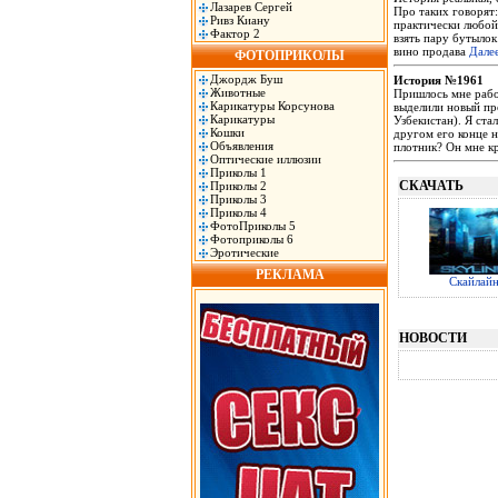
Лазарев Сергей
Про таких говорят:
Ривз Киану
практически любой 
Фактор 2
взять пару бутылок
вино продава
Дале
ФОТОПРИКОЛЫ
Джордж Буш
История №1961
Животные
Пришлось мне рабо
Карикатуры Корсунова
выделили новый пр
Карикатуры
Узбекистан). Я ста
Кошки
другом его конце н
Объявления
плотник? Он мне к
Оптические иллюзии
Приколы 1
СКАЧАТЬ
Приколы 2
Приколы 3
Приколы 4
ФотоПриколы 5
Фотоприколы 6
Эротические
РЕКЛАМА
Скайлай
НОВОСТИ