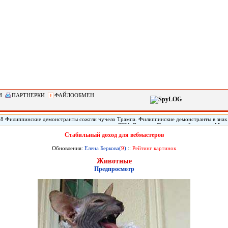
И
ПАРТНЕРКИ
ФАЙЛООБМЕН
28 Филиппинские демонстранты сожгли чучело Трампа. Филиппинские демонстранты в знак
кого империализма» сожгли чучело президента США Дональда Трампа, прибывшего в Мани
арств Юго-Восточной Азии (АСЕАН). По сообщению местных СМИ, демонстрация началась
Стабильный доход для вебмастеров
31-го саммита АСЕАН. Демонстранты, скандируя «США - империалисты!» и «Стоп, америка
чучело президента Трампа.
Обновления:
Елена Беркова(
9
)
::
Рейтинг картинок
Животные
Предпросмотр