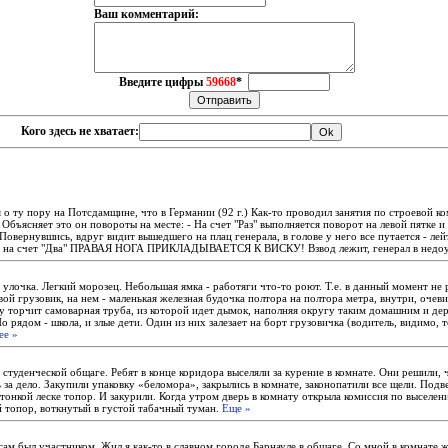
Ваш комментарий:
Введите цифры
59668
*
Кого здесь не хватает:
 о ту пору на Потсдамщине, что в Германии (92 г.) Как-то проводил занятия по строевой к
Объясняет это он повороты на месте: - На счет "Раз" выполняется поворот на левой пятке и 
. Повернувшись, вдруг видит вышедшего на плац генерала, в голове у него все путается - ле
- И на счет "Два" ПРАВАЯ НОГА ПРИКЛАДЫВАЕТСЯ К ВИСКУ! Взвод лежит, генерал в недо
я улочка. Легкий морозец. Небольшая ямка - работяги что-то роют. Т.е. в данный момент не 
ой грузовик, на нем - маленькая железная будочка полтора на полтора метра, внутри, очеви
у торчит самоварная труба, из которой идет дымок, наполняя округу таким домашним и де
Но рядом - школа, и злые дети. Один из них залезает на борт грузовичка (водитель, видимо, т
ее »
студенческой общаге. Ребят в конце коридора выселяли за курение в комнате. Они решили, 
ь за дело. Закупили упаковку «беломора», закрылись в комнате, законопатили все щели. Подв
тонкой леске топор. И закурили. Когда утром дверь в комнату открыла комиссия по выселени
й топор, воткнутый в густой табачный туман.
Еще »
сам был участником. Жил я как-то в славном городе Барнауле в общаге. Со мной в комнате 