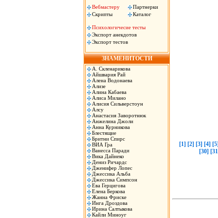
Вебмастеру
Партнерки
Скрипты
Каталог
Психологичесие тесты
Экспорт анекдотов
Экспорт тестов
ЗНАМЕНИТОСТИ
А. Скленарикова
Айшвария Рай
Алена Водонаева
Ализе
Алина Кабаева
Алиса Милано
Алисия Сильверстоун
Алсу
Анастасия Заворотнюк
Анжелина Джоли
Анна Курникова
Блестящие
Бритни Спирс
[1]
[2]
[3]
[4]
[5
ВИА Гра
Ванесса Паради
[30]
[31
Вика Дайнеко
Дениз Ричардс
Дженифер Лопес
Джессика Альба
Джессика Симпсон
Ева Герцигова
Елена Беркова
Жанна Фриске
Инга Дроздова
Ирина Салтыкова
Кайли Миноуг