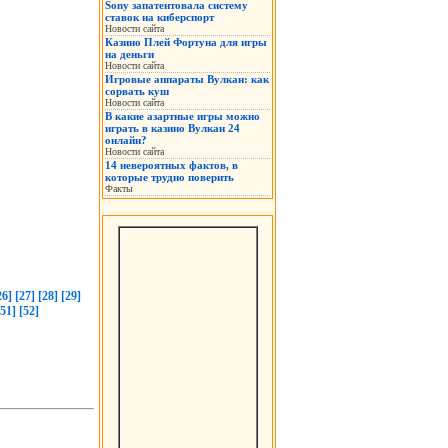
Sony запатентовала систему
ставок на киберспорт
Новости сайта
Казино Плей Фортуна для игры
на деньги
Новости сайта
Игровые аппараты Вулкан: как
сорвать куш
Новости сайта
В какие азартные игры можно
играть в казино Вулкан 24
онлайн?
Новости сайта
14 невероятных фактов, в
которые трудно поверить
Факты
26]
[27]
[28]
[29]
[51]
[52]