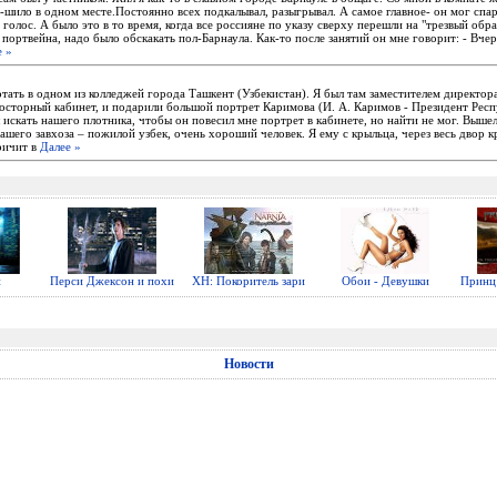
-шило в одном месте.Постоянно всех подкалывал, разыгрывал. А самое главное- он мог спа
голос. А было это в то время, когда все россияне по указу сверху перешли на "трезвый обр
 портвейна, надо было обскакать пол-Барнаула. Как-то после занятий он мне говорит: - Вче
е »
тать в одном из колледжей города Ташкент (Узбекистан). Я был там заместителем директо
осторный кабинет, и подарили большой портрет Каримова (И. А. Каримов - Президент Рес
л искать нашего плотника, чтобы он повесил мне портрет в кабинете, но найти не мог. Вышел
ашего завхоза – пожилой узбек, очень хороший человек. Я ему с крыльца, через весь двор к
ричит в
Далее »
н
Перси Джексон и похи
ХН: Покоритель зари
Обои - Девушки
Принц 
Новости