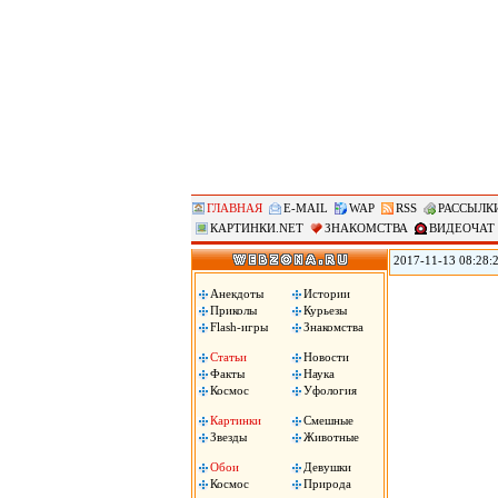
ГЛАВНАЯ
E-MAIL
WAP
RSS
РАССЫЛК
КАРТИНКИ.NET
ЗНАКОМСТВА
ВИДЕОЧАТ
2017-11-13 08:28:
против «американс
Ассоциации госуд
Анекдоты
Истории
вместе с началом 
Приколы
Курьезы
машина!», сожгли 
Flash-игры
Знакомства
Статьи
Новости
Факты
Наука
Космос
Уфология
Картинки
Смешные
Звезды
Животные
Обои
Девушки
Космос
Природа