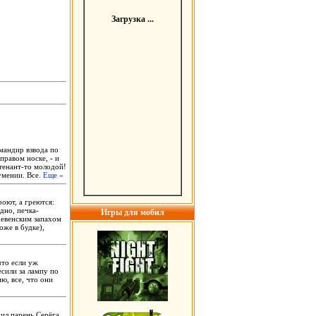
Загрузка ...
омандир взвода по
правом носке, - и
йтенант-то молодой!
умении. Все.
Еще »
роют, а греются:
дно, печка-
Игры для мобил
ревенским запахом
оже в будке),
что если уж
есили за лампу по
ю, все, что они
жил парень Серёга.