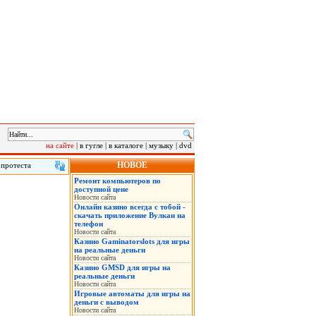
на сайте
|
в гугле
|
в каталоге
|
музыку
|
dvd
НОВОЕ
 протеста
лу на саммит
Ремонт компьютеров по
 в понедельник
доступной цене
нская военная
Новости сайта
Онлайн казино всегда с тобой -
скачать приложение Вулкан на
телефон
Новости сайта
Казино Gaminatorslots для игры
на реальные деньги
Новости сайта
Казино GMSD для игры на
реальные деньги
Новости сайта
Игровые автоматы для игры на
деньги с выводом
Новости сайта