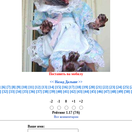
Поставить на мобилу
<< Назад
Дальше >>
]
[6]
[7]
[8]
[9]
[10]
[11]
[12]
[13]
[14]
[15]
[16]
[17]
[18]
[19]
[20]
[21]
[22]
[23]
[24]
[25]
[
]
[32]
[33]
[34]
[35]
[36]
[37]
[38]
[39]
[40]
[41]
[42]
[43]
[44]
[45]
[46]
[47]
[48]
[49]
[50]
-2
-1
0
+1
+2
Рейтинг 1.17 (7/6)
Все комментарии
Ваше имя: