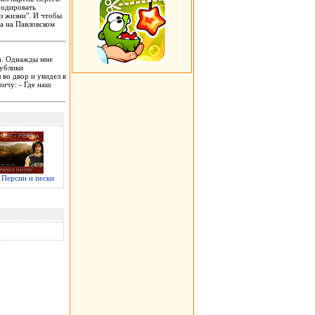
родировать
аз жизни". И чтобы
ра на Павловском
ра. Однажды мне
публики
 во двор и увидел в
ричу: - Где наш
Персии и пески