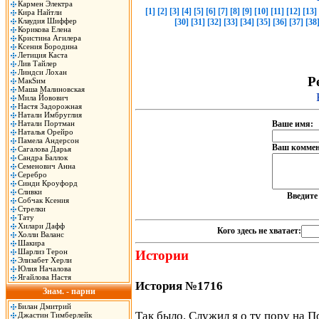
Кармен Электра
[1]
[2]
[3]
[4]
[5]
[6]
[7]
[8]
[9]
[10]
[11]
[12]
[13]
Кира Найтли
Клаудия Шиффер
[30]
[31]
[32]
[33]
[34]
[35]
[36]
[37]
[38
Корикова Елена
Кристина Агилера
Ксения Бородина
Летиция Каста
Лив Тайлер
Линдси Лохан
Р
МакSим
Маша Малиновская
Мила Йовович
Настя Задорожная
Натали Имбруглия
Натали Портман
Ваше имя:
Наталья Орейро
Памела Андерсон
Ваш коммен
Сагалова Дарья
Сандра Баллок
Семенович Анна
Серебро
Синди Кроуфорд
Сливки
Введит
Собчак Ксения
Стрелки
Тату
Хилари Дафф
Кого здесь не хватает:
Холли Валанс
Шакира
Шарлиз Терон
Истории
Элизабет Херли
Юлия Началова
Ягайлова Настя
История №1716
Знам. - парни
Билан Дмитрий
Так было. Служил я о ту пору на П
Джастин Тимберлейк