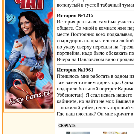
воткнутый в густой табачный тума
История №1215
История реальная, сам был участни
общаге. Со мной в комнате жил па
месте.Постоянно всех подкалывал,
спародировать практически любой г
по указу сверху перешли на "трезв
портвейна, надо было обскакать по
Вчера на Павловском вино продав
История №1961
Пришлось мне работать в одном из
там заместителем директора. Одн
подарили большой портрет Каримо
Узбекистан). Я стал искать нашего
кабинете, но найти не мог. Вышел 
– пожилой узбек, очень хороший че
Где наш плотник? Он мне кричит 
СКАЧАТЬ