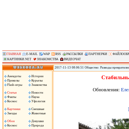
ГЛАВНАЯ
E-MAIL
WAP
RSS
РАССЫЛКИ
ПАРТНЕРКИ
ФАЙЛООБ
КАРТИНКИ.NET
ЗНАКОМСТВА
ВИДЕОЧАТ
2017-11-13 08:06:51 Общество: Разводы превратили
мировое лидерство по такому показателю, как колич
демографических вызовов и, как следствие, потенци
Анекдоты
Истории
Стабильны
необходимо определиться с вектором его развития.
Приколы
Курьезы
Flash-игры
Знакомства
Обновления:
Еле
Статьи
Новости
Факты
Наука
Космос
Уфология
Картинки
Смешные
Звезды
Животные
Обои
Девушки
Космос
Природа