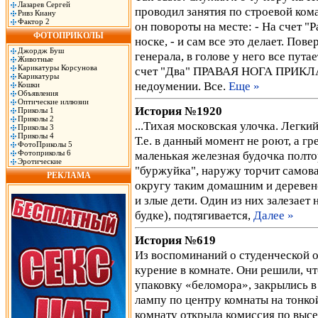
Лазарев Сергей
проводил занятия по строевой ком
Ривз Киану
Фактор 2
он повороты на месте: - На счет "
ФОТОПРИКОЛЫ
носке, - и сам все это делает. По
Джордж Буш
генерала, в голове у него все путае
Животные
Карикатуры Корсунова
счет "Два" ПРАВАЯ НОГА ПРИКЛА
Карикатуры
недоумении. Все.
Еще »
Кошки
Объявления
Оптические иллюзии
История №1920
Приколы 1
Приколы 2
...Тихая московская улочка. Легки
Приколы 3
Приколы 4
Т.е. в данный момент не роют, а гр
ФотоПриколы 5
Фотоприколы 6
маленькая железная будочка полтор
Эротические
"буржуйка", наружу торчит самова
РЕКЛАМА
округу таким домашним и деревенс
и злые дети. Один из них залезает 
будке), подтягивается,
Далее »
История №619
Из воспоминаний о студенческой о
курение в комнате. Они решили, чт
упаковку «беломора», закрылись в 
лампу по центру комнаты на тонкой
комнату открыла комиссия по высел