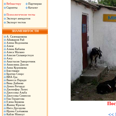
Вебмастеру
Партнерки
Скрипты
Каталог
Психологичесие тесты
Экспорт анекдотов
Экспорт тестов
ЗНАМЕНИТОСТИ
А. Скленарикова
Айшвария Рай
Алена Водонаева
Ализе
Алина Кабаева
Алиса Милано
Алисия Сильверстоун
Алсу
Анастасия Заворотнюк
Анжелина Джоли
Анна Курникова
Блестящие
Бритни Спирс
ВИА Гра
Ванесса Паради
Вика Дайнеко
Дениз Ричардс
Дженифер Лопес
Джессика Альба
Джессика Симпсон
Ева Герцигова
Елена Беркова
Пос
Жанна Фриске
Инга Дроздова
Ирина Салтыкова
<< 
Кайли Миноуг