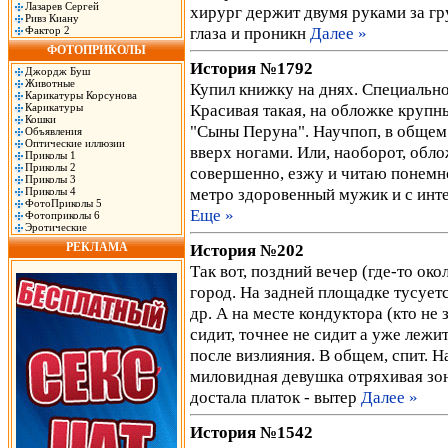
Лазарев Сергей
хирург держит двумя руками за гр
Ривз Киану
глаза и проникн
Далее »
Фактор 2
ФОТОПРИКОЛЫ
История №1792
Джордж Буш
Животные
Купил книжку на днях. Специально 
Карикатуры Корсунова
Красивая такая, на обложке круп
Карикатуры
Кошки
"Сыны Перуна". Научпоп, в общем.
Объявления
Оптические иллюзии
вверх ногами. Или, наоборот, обло
Приколы 1
Приколы 2
совершенно, езжу и читаю понемног
Приколы 3
метро здоровенный мужик и с ин
Приколы 4
ФотоПриколы 5
Еще »
Фотоприколы 6
Эротические
РЕКЛАМА
История №202
Так вот, поздний вечер (где-то око
город. На задней площадке тусует
др. А на месте кондуктора (кто не 
сидит, точнее не сидит а уже лежи
после визлияния. В общем, спит. Н
миловидная девушка отряхивая зонт
достала платок - вытер
Далее »
История №1542