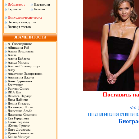
Вебмастеру
Партнерки
Скрипты
Каталог
Психологичесие тесты
Экспорт анекдотов
Экспорт тестов
ЗНАМЕНИТОСТИ
А. Скленарикова
Айшвария Рай
Алена Водонаева
Ализе
Алина Кабаева
Алиса Милано
Алисия Сильверстоун
Алсу
Анастасия Заворотнюк
Анжелина Джоли
Анна Курникова
Блестящие
Бритни Спирс
ВИА Гра
Поставить н
Ванесса Паради
Вика Дайнеко
Дениз Ричардс
<< 
Дженифер Лопес
Джессика Альба
[1]
[2]
[3]
[4]
[5]
[6]
[7]
[8]
[9]
[1
Джессика Симпсон
Ева Герцигова
Биогра
Елена Беркова
Жанна Фриске
Инга Дроздова
Ирина Салтыкова
Кайли Миноуг