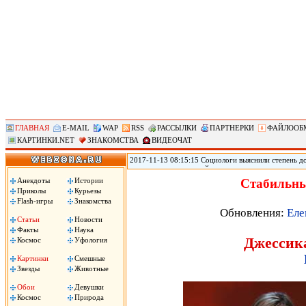
ГЛАВНАЯ
E-MAIL
WAP
RSS
РАССЫЛКИ
ПАРТНЕРКИ
ФАЙЛООБ
КАРТИНКИ.NET
ЗНАКОМСТВА
ВИДЕОЧАТ
2017-11-13 08:15:15 Социологи выяснили степень д
журналистам и полицейским, следует из результато
(ВЦИОМ). Согласно данным исследования ВЦИОМ, по
Анекдоты
Истории
Стабильны
полицейские – 3,12 баллов. При этом 40% заявили, 
Приколы
Курьезы
услышали это слово, передает РИА «Новости».
Flash-игры
Знакомства
Обновления:
Еле
Статьи
Новости
Факты
Наука
Джессика
Космос
Уфология
Картинки
Смешные
Звезды
Животные
Обои
Девушки
Космос
Природа