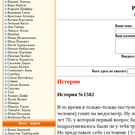
Кармен Электра
Кира Найтли
Р
Клаудия Шиффер
Корикова Елена
Кристина Агилера
Ксения Бородина
Летиция Каста
Ваше имя:
Лив Тайлер
Линдси Лохан
МакSим
Ваш коммен
Маша Малиновская
Мила Йовович
Настя Задорожная
Натали Имбруглия
Натали Портман
Наталья Орейро
Введит
Памела Андерсон
Сагалова Дарья
Сандра Баллок
Семенович Анна
Кого здесь не хватает:
Серебро
Синди Кроуфорд
Истории
Сливки
Собчак Ксения
Стрелки
Тату
История №1582
Хилари Дафф
Холли Валанс
Шакира
В то время я только-только поступ
Шарлиз Терон
Элизабет Херли
человек) гонят на медосмотр. Ну п
Юлия Началова
Ягайлова Настя
лет 70, у которой первый вопрос б
Знам. - парни
подразумевалось были ли у тебя тр
Билан Дмитрий
Но представьте себе состояние 15-
Джастин Тимберлейк