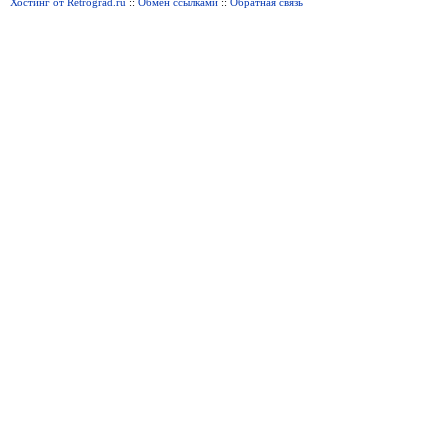
Хостинг от Retrograd.ru
::
Обмен ссылками
::
Обратная связь