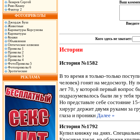
Лазарев Сергей
Ваш коммен
Ривз Киану
Фактор 2
ФОТОПРИКОЛЫ
Джордж Буш
Введит
Животные
Карикатуры Корсунова
Карикатуры
Кошки
Кого здесь не хватает:
Объявления
Оптические иллюзии
Истории
Приколы 1
Приколы 2
Приколы 3
Приколы 4
История №1582
ФотоПриколы 5
Фотоприколы 6
Эротические
В то время я только-только поступ
РЕКЛАМА
человек) гонят на медосмотр. Ну п
лет 70, у которой первый вопрос б
подразумевалось были ли у тебя тр
Но представьте себе состояние 15-
хирург держит двумя руками за гр
глаза и проникн
Далее »
История №1792
Купил книжку на днях. Специально 
Красивая такая, на обложке круп