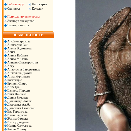
Вебмастеру
Партнерки
Скрипты
Каталог
Психологичесие тесты
Экспорт анекдотов
Экспорт тестов
ЗНАМЕНИТОСТИ
А. Скленарикова
Айшвария Рай
Алена Водонаева
Ализе
Алина Кабаева
Алиса Милано
Алисия Сильверстоун
Алсу
Анастасия Заворотнюк
Анжелина Джоли
Анна Курникова
Блестящие
Бритни Спирс
ВИА Гра
Ванесса Паради
Вика Дайнеко
Дениз Ричардс
Дженифер Лопес
Джессика Альба
Джессика Симпсон
Ева Герцигова
Елена Беркова
Жанна Фриске
Инга Дроздова
Ирина Салтыкова
Кайли Миноуг