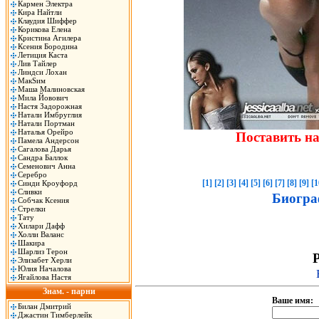
Кармен Электра
Кира Найтли
Клаудия Шиффер
Корикова Елена
Кристина Агилера
Ксения Бородина
Летиция Каста
Лив Тайлер
Линдси Лохан
МакSим
Маша Малиновская
Мила Йовович
Настя Задорожная
Натали Имбруглия
Натали Портман
Наталья Орейро
Поставить н
Памела Андерсон
Сагалова Дарья
Сандра Баллок
Семенович Анна
Серебро
[1]
[2]
[3]
[4]
[5]
[6]
[7]
[8]
[9]
[1
Синди Кроуфорд
Сливки
Биогра
Собчак Ксения
Стрелки
Тату
Хилари Дафф
Холли Валанс
Шакира
Шарлиз Терон
Р
Элизабет Херли
Юлия Началова
Ягайлова Настя
Знам. - парни
Ваше имя:
Билан Дмитрий
Джастин Тимберлейк