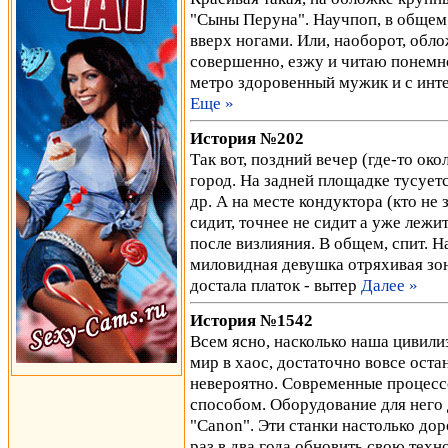
"Сыны Перуна". Научпоп, в общем.
вверх ногами. Или, наоборот, обло
совершенно, езжу и читаю понемног
метро здоровенный мужик и с ин
Еще »
История №202
Так вот, поздний вечер (где-то око
город. На задней площадке тусует
др. А на месте кондуктора (кто не 
сидит, точнее не сидит а уже лежи
после визлияния. В общем, спит. Н
миловидная девушка отряхивая зонт
достала платок - вытер
Далее »
История №1542
Всем ясно, насколько наша цивили
мир в хаос, достаточно вовсе оста
невероятно. Современные процес
способом. Оборудование для него 
"Canon". Эти станки настолько дор
раз в два года обновить свою тех