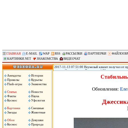
ГЛАВНАЯ
E-MAIL
WAP
RSS
РАССЫЛКИ
ПАРТНЕРКИ
ФАЙЛООБ
КАРТИНКИ.NET
ЗНАКОМСТВА
ВИДЕОЧАТ
2017-11-13 07:51:00 Неумелый клиент получил от пр
городе Эверетт (штат Вашингтон) 21-летняя прости
голову из-за того, что ей не понравился оральный 
Анекдоты
Истории
Стабильны
Пули застряли у него в голове, он не может говорить
Приколы
Курьезы
Flash-игры
Знакомства
Обновления:
Еле
Статьи
Новости
Факты
Наука
Джессика
Космос
Уфология
Картинки
Смешные
Звезды
Животные
Обои
Девушки
Космос
Природа