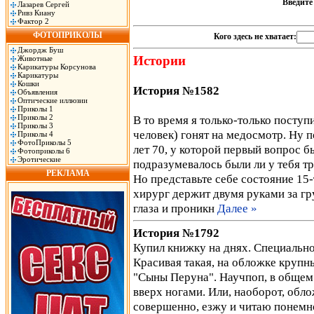
Введит
Лазарев Сергей
Ривз Киану
Фактор 2
ФОТОПРИКОЛЫ
Кого здесь не хватает:
Джордж Буш
Истории
Животные
Карикатуры Корсунова
Карикатуры
Кошки
История №1582
Объявления
Оптические иллюзии
Приколы 1
Приколы 2
В то время я только-только поступ
Приколы 3
человек) гонят на медосмотр. Ну п
Приколы 4
ФотоПриколы 5
лет 70, у которой первый вопрос б
Фотоприколы 6
Эротические
подразумевалось были ли у тебя тр
РЕКЛАМА
Но представьте себе состояние 15-
хирург держит двумя руками за гр
глаза и проникн
Далее »
История №1792
Купил книжку на днях. Специально 
Красивая такая, на обложке круп
"Сыны Перуна". Научпоп, в общем.
вверх ногами. Или, наоборот, обло
совершенно, езжу и читаю понемног