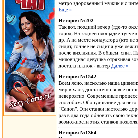
метро здоровенный мужик и с ин
Еще »
История №202
Так вот, поздний вечер (где-то око
город. На задней площадке тусует
др. А на месте кондуктора (кто не 
сидит, точнее не сидит а уже лежи
после визлияния. В общем, спит. Н
миловидная девушка отряхивая зонт
достала платок - вытер
Далее »
История №1542
Всем ясно, насколько наша цивили
мир в хаос, достаточно вовсе оста
невероятно. Современные процес
способом. Оборудование для него 
"Canon". Эти станки настолько дор
раз в два года обновить свою тех
возможности этих станков позвол
История №1364