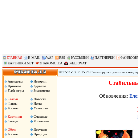
ГЛАВНАЯ
E-MAIL
WAP
RSS
РАССЫЛКИ
ПАРТНЕРКИ
ФАЙЛООБ
КАРТИНКИ.NET
ЗНАКОМСТВА
ВИДЕОЧАТ
2017-11-13 08:15:28 Секс-игрушки уличили в подсл
позволяет удаленно контролировать секс-игрушки, по
использования устройств. По данным юзеров, прило
Анекдоты
Истории
Стабильны
затем сохраняло в памяти телефона. .
Приколы
Курьезы
Flash-игры
Знакомства
Обновления:
Еле
Статьи
Новости
Факты
Наука
Космос
Уфология
Картинки
Смешные
Звезды
Животные
Обои
Девушки
Космос
Природа