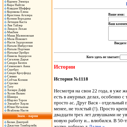
Кармен Электра
Кира Найтли
Клаудия Шиффер
Корикова Елена
Ваше имя:
Кристина Агилера
Ксения Бородина
Летиция Каста
Ваш коммен
Лив Тайлер
Линдси Лохан
МакSим
Маша Малиновская
Мила Йовович
Настя Задорожная
Введит
Натали Имбруглия
Натали Портман
Наталья Орейро
Памела Андерсон
Кого здесь не хватает:
Сагалова Дарья
Сандра Баллок
Истории
Семенович Анна
Серебро
Синди Кроуфорд
Сливки
История №1118
Собчак Ксения
Стрелки
Тату
Несмотря на свои 22 года, я уже ж
Хилари Дафф
Холли Валанс
есть в амурных делах, особенно с 
Шакира
Шарлиз Терон
просто ас. Друг Вася - отдельный 
Элизабет Херли
Юлия Началова
менее, не толстый (!). Просто кре
Ягайлова Настя
двадцати трех лет девушками не ув
Знам. - парни
новую работу и... влюбился. В 50-
Билан Дмитрий
Джастин Тимберлейк
жутко добрую д
Далее »