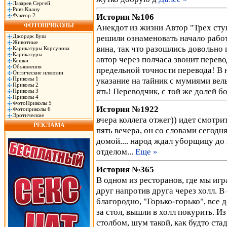
Лазарев Сергей
Ривз Киану
История №106
Фактор 2
ФОТОПРИКОЛЫ
Анекдот из жизни Автор "Трех сту
Джордж Буш
решили ознаменовать начало работ
Животные
вина, так что разошлись довольно 
Карикатуры Корсунова
Карикатуры
автор через полчаса звонит перево
Кошки
Объявления
предельной точности перевода! В 
Оптические иллюзии
Приколы 1
указание на тайник с мумиями вел
Приколы 2
ять! Переводчик, с той же долей б
Приколы 3
Приколы 4
ФотоПриколы 5
История №1922
Фотоприколы 6
Эротические
вчера коллега отжег)) идет смотри
РЕКЛАМА
пять вечера, он со словами сегодн
домой.... народ ждал уборщицу до 
отделом...
Еще »
История №365
В одном из ресторанов, где мы игра
друг напротив друга через холл. В 
благородно, "Горько-горько", все д
за стол, вышли в холл покурить. И
столбом, шум такой, как будто стад