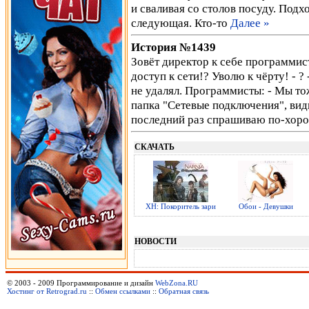
и сваливая со столов посуду. Подх
следующая. Кто-то
Далее »
История №1439
Зовёт директор к себе программис
доступ к сети!? Уволю к чёрту! - ?
не удалял. Программисты: - Мы тож
папка "Сетевые подключения", види
последний раз спрашиваю по-хоро
СКАЧАТЬ
ХН: Покоритель зари
Обои - Девушки
НОВОСТИ
© 2003 - 2009 Программирование и дизайн
WebZona.RU
Хостинг от Retrograd.ru
::
Обмен ссылками
::
Обратная связь