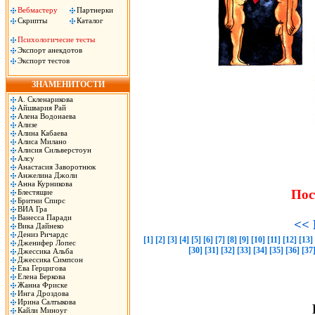
Вебмастеру
Партнерки
Скрипты
Каталог
Психологичесие тесты
Экспорт анекдотов
Экспорт тестов
ЗНАМЕНИТОСТИ
А. Скленарикова
Айшвария Рай
Алена Водонаева
Ализе
Алина Кабаева
Алиса Милано
Алисия Сильверстоун
Алсу
Анастасия Заворотнюк
Анжелина Джоли
Анна Курникова
Пос
Блестящие
Бритни Спирс
ВИА Гра
Ванесса Паради
<< 
Вика Дайнеко
Дениз Ричардс
[1]
[2]
[3]
[4]
[5]
[6]
[7]
[8]
[9]
[10]
[11]
[12]
[13]
Дженифер Лопес
[30]
[31]
[32]
[33]
[34]
[35]
[36]
[37
Джессика Альба
Джессика Симпсон
Ева Герцигова
Елена Беркова
Жанна Фриске
Инга Дроздова
Ирина Салтыкова
Кайли Миноуг