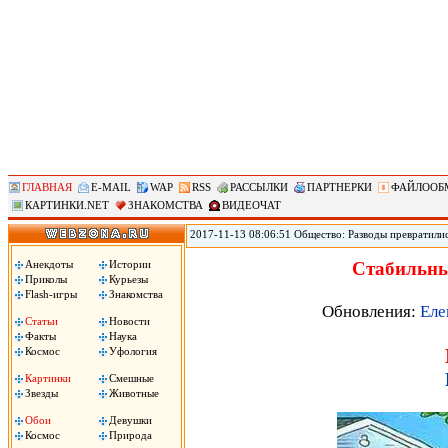
ГЛАВНАЯ
E-MAIL
WAP
RSS
РАССЫЛКИ
ПАРТНЕРКИ
ФАЙЛООБ
КАРТИНКИ.NET
ЗНАКОМСТВА
ВИДЕОЧАТ
2017-11-13 08:06:51 Общество: Разводы превратили
мировое лидерство по такому показателю, как колич
демографических вызовов и, как следствие, потенци
Анекдоты
Истории
Стабильны
необходимо определиться с вектором его развития.
Приколы
Курьезы
Flash-игры
Знакомства
Обновления:
Еле
Статьи
Новости
Факты
Наука
Космос
Уфология
Картинки
Смешные
Звезды
Животные
Обои
Девушки
Космос
Природа