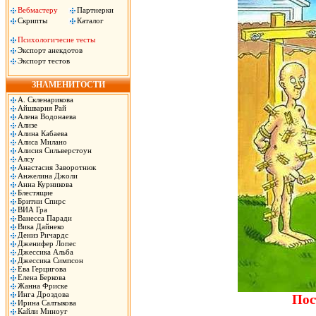
Вебмастеру
Партнерки
Скрипты
Каталог
Психологичесие тесты
Экспорт анекдотов
Экспорт тестов
ЗНАМЕНИТОСТИ
А. Скленарикова
Айшвария Рай
Алена Водонаева
Ализе
Алина Кабаева
Алиса Милано
Алисия Сильверстоун
Алсу
Анастасия Заворотнюк
Анжелина Джоли
Анна Курникова
Блестящие
Бритни Спирс
ВИА Гра
Ванесса Паради
Вика Дайнеко
Дениз Ричардс
Дженифер Лопес
Джессика Альба
Джессика Симпсон
Ева Герцигова
Елена Беркова
Жанна Фриске
Инга Дроздова
Пос
Ирина Салтыкова
Кайли Миноуг