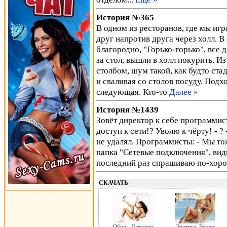
История №365
В одном из ресторанов, где мы игра
друг напротив друга через холл. В 
благородно, "Горько-горько", все д
за стол, вышли в холл покурить. И
столбом, шум такой, как будто стад
и сваливая со столов посуду. Подх
следующая. Кто-то
Далее »
История №1439
Зовёт директор к себе программис
доступ к сети!? Уволю к чёрту! - ?
не удалял. Программисты: - Мы тож
папка "Сетевые подключения", види
последний раз спрашиваю по-хоро
СКАЧАТЬ
Обои - Девушки
Эротика. Видео