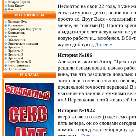
Лазарев Сергей
Несмотря на свои 22 года, я уже ж
Ривз Киану
Фактор 2
есть в амурных делах, особенно с 
ФОТОПРИКОЛЫ
просто ас. Друг Вася - отдельный 
Джордж Буш
менее, не толстый (!). Просто кре
Животные
Карикатуры Корсунова
двадцати трех лет девушками не ув
Карикатуры
Кошки
новую работу и... влюбился. В 50-
Объявления
жутко добрую д
Далее »
Оптические иллюзии
Приколы 1
Приколы 2
История №106
Приколы 3
Приколы 4
Анекдот из жизни Автор "Трех сту
ФотоПриколы 5
Фотоприколы 6
решили ознаменовать начало работ
Эротические
вина, так что разошлись довольно 
РЕКЛАМА
автор через полчаса звонит перево
предельной точности перевода! В 
указание на тайник с мумиями вел
ять! Переводчик, с той же долей б
История №1922
вчера коллега отжег)) идет смотри
пять вечера, он со словами сегодн
домой.... народ ждал уборщицу до 
отделом...
Еще »