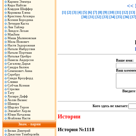
Кармен Электра
<< 
Кира Найтли
Клаудия Шиффер
[1]
[2]
[3]
[4]
[5]
[6]
[7]
[8]
[9]
[10]
[11]
[12]
[13]
Корикова Елена
Кристина Агилера
[30]
[31]
[32]
[33]
[34]
[35]
[36]
[37
Ксения Бородина
Летиция Каста
Лив Тайлер
Линдси Лохан
МакSим
Маша Малиновская
Мила Йовович
Настя Задорожная
Натали Имбруглия
Натали Портман
Наталья Орейро
Памела Андерсон
Ваше имя:
Сагалова Дарья
Сандра Баллок
Ваш коммен
Семенович Анна
Серебро
Синди Кроуфорд
Сливки
Собчак Ксения
Стрелки
Введит
Тату
Хилари Дафф
Холли Валанс
Шакира
Кого здесь не хватает:
Шарлиз Терон
Элизабет Херли
Юлия Началова
Истории
Ягайлова Настя
Знам. - парни
История №1118
Билан Дмитрий
Джастин Тимберлейк