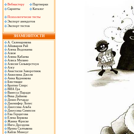
Вебмастеру
Партнерки
Скрипты
Каталог
Психологичесие тесты
Экспорт анекдотов
Экспорт тестов
ЗНАМЕНИТОСТИ
А. Скленарикова
Айшвария Рай
Алена Водонаева
Ализе
Алина Кабаева
Алиса Милано
Алисия Сильверстоун
Алсу
Анастасия Заворотнюк
Анжелина Джоли
Анна Курникова
Блестящие
Бритни Спирс
ВИА Гра
Ванесса Паради
Вика Дайнеко
Дениз Ричардс
Дженифер Лопес
Джессика Альба
Джессика Симпсон
Ева Герцигова
Елена Беркова
Жанна Фриске
Инга Дроздова
Ирина Салтыкова
Кайли Миноуг