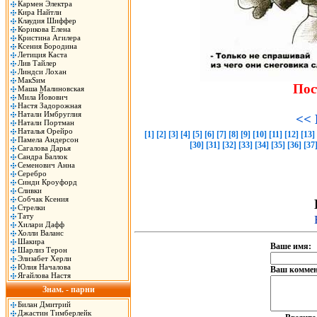
Кармен Электра
Кира Найтли
Клаудия Шиффер
Корикова Елена
Кристина Агилера
Ксения Бородина
Летиция Каста
Лив Тайлер
Линдси Лохан
МакSим
Пос
Маша Малиновская
Мила Йовович
Настя Задорожная
Натали Имбруглия
<< 
Натали Портман
Наталья Орейро
[1]
[2]
[3]
[4]
[5]
[6]
[7]
[8]
[9]
[10]
[11]
[12]
[13]
Памела Андерсон
[30]
[31]
[32]
[33]
[34]
[35]
[36]
[37
Сагалова Дарья
Сандра Баллок
Семенович Анна
Серебро
Синди Кроуфорд
Сливки
Собчак Ксения
Стрелки
Тату
Хилари Дафф
Холли Валанс
Шакира
Ваше имя:
Шарлиз Терон
Элизабет Херли
Юлия Началова
Ваш коммен
Ягайлова Настя
Знам. - парни
Билан Дмитрий
Джастин Тимберлейк