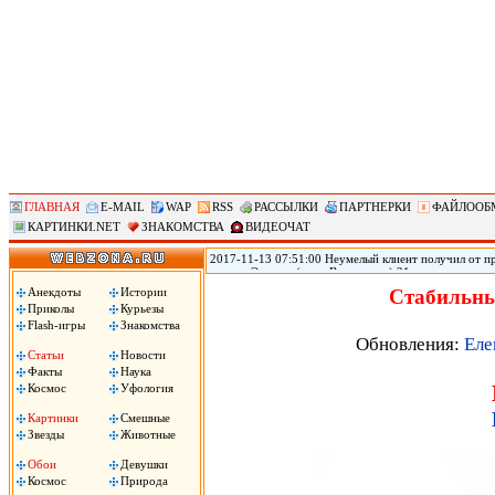
ГЛАВНАЯ
E-MAIL
WAP
RSS
РАССЫЛКИ
ПАРТНЕРКИ
ФАЙЛООБ
КАРТИНКИ.NET
ЗНАКОМСТВА
ВИДЕОЧАТ
2017-11-13 07:51:00 Неумелый клиент получил от пр
городе Эверетт (штат Вашингтон) 21-летняя прости
голову из-за того, что ей не понравился оральный 
Анекдоты
Истории
Стабильны
Пули застряли у него в голове, он не может говорить
Приколы
Курьезы
Flash-игры
Знакомства
Обновления:
Еле
Статьи
Новости
Факты
Наука
Космос
Уфология
Картинки
Смешные
Звезды
Животные
Обои
Девушки
Космос
Природа