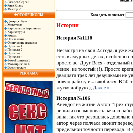
Введит
Лазарев Сергей
Ривз Киану
Фактор 2
ФОТОПРИКОЛЫ
Кого здесь не хватает:
Джордж Буш
Истории
Животные
Карикатуры Корсунова
Карикатуры
Кошки
История №1118
Объявления
Оптические иллюзии
Приколы 1
Несмотря на свои 22 года, я уже ж
Приколы 2
Приколы 3
есть в амурных делах, особенно с 
Приколы 4
ФотоПриколы 5
просто ас. Друг Вася - отдельный 
Фотоприколы 6
Эротические
менее, не толстый (!). Просто кре
РЕКЛАМА
двадцати трех лет девушками не ув
новую работу и... влюбился. В 50-
жутко добрую д
Далее »
История №106
Анекдот из жизни Автор "Трех сту
решили ознаменовать начало работ
вина, так что разошлись довольно 
автор через полчаса звонит перево
предельной точности перевода! В 