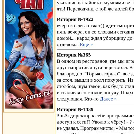
указание на тайник с мумиями вел
ять! Переводчик, с той же долей б
История №1922
вчера коллега отжег)) идет смотри
пять вечера, он со словами сегодн
домой.... народ ждал уборщицу до 
отделом...
Еще »
История №365
В одном из ресторанов, где мы игра
друг напротив друга через холл. В 
благородно, "Горько-горько", все д
за стол, вышли в холл покурить. И
столбом, шум такой, как будто стад
и сваливая со столов посуду. Подх
следующая. Кто-то
Далее »
История №1439
Зовёт директор к себе программис
доступ к сети!? Уволю к чёрту! - ?
не удалял. Программисты: - Мы тож