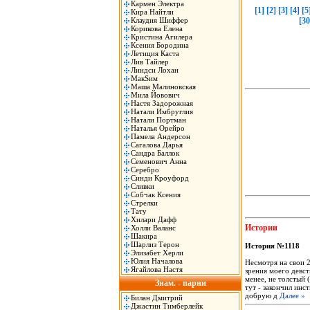
Кармен Электра
[1]
[2]
[3]
[4]
[5
Кира Найтли
Клаудия Шиффер
[30
Корикова Елена
Кристина Агилера
Ксения Бородина
Летиция Каста
Лив Тайлер
Линдси Лохан
МакSим
Маша Малиновская
Мила Йовович
Настя Задорожная
Натали Имбруглия
Натали Портман
Наталья Орейро
Памела Андерсон
Сагалова Дарья
Сандра Баллок
Семенович Анна
Серебро
Синди Кроуфорд
Сливки
Собчак Ксения
Стрелки
Тату
Хилари Дафф
Истории
Холли Валанс
Шакира
Шарлиз Терон
История №1118
Элизабет Херли
Юлия Началова
Несмотря на свои 2
Ягайлова Настя
зрения моего девст
менее, не толстый 
Знам. - парни
тут - закончил инс
добрую д
Далее »
Билан Дмитрий
Джастин Тимберлейк