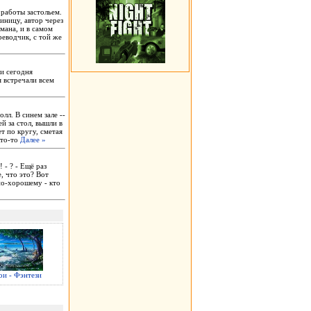
 работы застольем.
иницу, автор через
мана, и в самом
реводчик, с той же
ми сегодня
я встречали всем
лл. В синем зале --
ей за стол, вышли в
т по кругу, сметая
Кто-то
Далее »
 - ? - Ещё раз
, что это? Вот
по-хорошему - кто
ои - Фэнтези