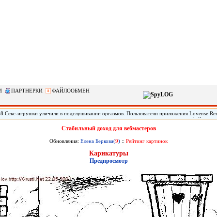
И
ПАРТНЕРКИ
ФАЙЛООБМЕН
28 Секс-игрушки уличили в подслушивании оргазмов. Пользователи приложения Lovense Re
 контролировать секс-игрушки, пожаловались на то, что сервис записывает аудио-файлы во 
ройств. По данным юзеров, приложение создавало аудиофайл продолжительностью около шес
Стабильный доход для вебмастеров
памяти телефона. .
Обновления:
Елена Беркова(
9
)
::
Рейтинг картинок
Карикатуры
Предпросмотр