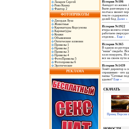
История №106
Лазарев Сергей
Анекдот из жизни А
Ривз Киану
Были разговоры о р
Фактор 2
полчаса звонит пер
ФОТОПРИКОЛЫ
тексте содержится 
долей бод
Далее »
Джордж Буш
Животные
История №1922
Карикатуры Корсунова
вчера коллега отже
Карикатуры
работаем сверхуроч
Кошки
отделом...
Еще »
Объявления
Оптические иллюзии
История №365
Приколы 1
В одном из рестора
Приколы 2
"наша" свадьба. Вс
Приколы 3
холл покурить. Из 
Приколы 4
все на своем пути 
ФотоПриколы 5
Фотоприколы 6
Эротические
История №1439
Зовёт директор к с
РЕКЛАМА
спрашиваю - кто уд
папка "Сетевые под
удалил?
Еще »
СКАЧАТЬ
Принц Персии и
НОВОСТИ