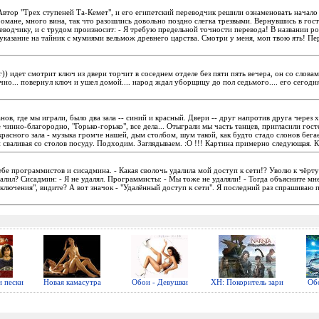
втор "Трех ступеней Та-Кемет", и его египетский переводчик решили ознаменовать начало
омане, много вина, так что разошлись довольно поздно слегка трезвыми. Вернувшись в гост
еводчику, и с трудом произносит: - Я требую предельной точности перевода! В названии ро
указание на тайник с мумиями вельмож древнего царства. Смотри у меня, моп твою ять! Пе
г)) идет смотрит ключ из двери торчит в соседнем отделе без пяти пять вечера, он со слова
но... повернул ключ и ушел домой.... народ ждал уборщицу до пол седьмого.... его сегодн
нов, где мы играли, было два зала -- синий и красный. Двери -- друг напротив друга через хо
е чинно-благородно, "Горько-горько", все дела... Отыграли мы часть танцев, пригласили гост
красного зала - музыка громче нашей, дым столбом, шум такой, как будто стадо слонов бегае
и сваливая со столов посуду. Подходим. Заглядываем. :O !!! Картина примерно следующая. 
ебе программистов и сисадмина. - Какая сволочь удалила мой доступ к сети!? Уволю к чёрту!
алил? Сисадмин: - Я не удалял. Программисты: - Мы тоже не удаляли! - Тогда объясните мне
ключения", видите? А вот значок - "Удалённый доступ к сети". Я последний раз спрашиваю 
 пески
Новая камасутра
Обои - Девушки
ХН: Покоритель зари
Об