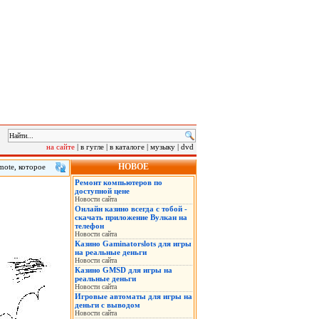
на сайте
|
в гугле
|
в каталоге
|
музыку
|
dvd
НОВОЕ
mote, которое
время
Ремонт компьютеров по
ти минут, а
доступной цене
Новости сайта
Онлайн казино всегда с тобой -
скачать приложение Вулкан на
телефон
Новости сайта
Казино Gaminatorslots для игры
на реальные деньги
Новости сайта
Казино GMSD для игры на
реальные деньги
Новости сайта
Игровые автоматы для игры на
деньги с выводом
Новости сайта