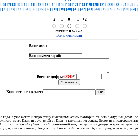
]
[6]
[7]
[8]
[9]
[10]
[11]
[12]
[13]
[14]
[15]
[16]
[17]
[18]
[19]
[20]
[21]
[22]
[23]
[24]
[25]
[
]
[31]
[32]
[33]
[34]
[35]
[36]
[37]
[38]
[39]
[40]
[41]
[42]
[43]
[44]
[45]
[46]
[47]
[48]
[49]
-2
-1
0
+1
+2
Рейтинг 0.67 (2/3)
Все комментарии
Ваше имя:
Ваш комментарий:
Введите цифры
68340
*
Кого здесь не хватает:
2 года, я уже женат и скоро стану счастливым отцом повторно, то есть в амурных делах, о
венного друга Васи, просто ас. Друг Вася - отдельный персонаж. Весом под полтора центне
(!). Просто крепкий субъект, особо уникальный тем, что до своих двадцати трех лет девушка
титут, пришел на новую работу и... влюбился. В 50-ти летнюю бухгалтершу, в разводе, габа