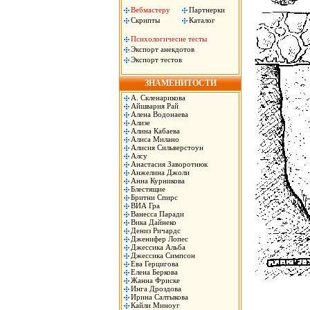
Вебмастеру
Партнерки
Скрипты
Каталог
Психологичесие тесты
Экспорт анекдотов
Экспорт тестов
ЗНАМЕНИТОСТИ
А. Скленарикова
Айшвария Рай
Алена Водонаева
Ализе
Алина Кабаева
Алиса Милано
Алисия Сильверстоун
Алсу
Анастасия Заворотнюк
Анжелина Джоли
Анна Курникова
Блестящие
Бритни Спирс
ВИА Гра
Ванесса Паради
Вика Дайнеко
Дениз Ричардс
Дженифер Лопес
Джессика Альба
Джессика Симпсон
Ева Герцигова
Елена Беркова
Жанна Фриске
Инга Дроздова
Ирина Салтыкова
Кайли Миноуг