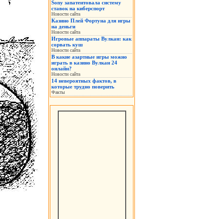
Sony запатентовала систему
ставок на киберспорт
Новости сайта
Казино Плей Фортуна для игры
на деньги
Новости сайта
Игровые аппараты Вулкан: как
сорвать куш
Новости сайта
В какие азартные игры можно
играть в казино Вулкан 24
онлайн?
Новости сайта
14 невероятных фактов, в
которые трудно поверить
Факты