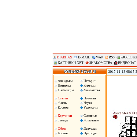
ГЛАВНАЯ
E-MAIL
WAP
RSS
РАССЫЛК
КАРТИНКИ.NET
ЗНАКОМСТВА
ВИДЕОЧАТ
2017-11-13 08:15:
позволяет удаленно
использования уст
Анекдоты
Истории
затем сохраняло в 
Приколы
Курьезы
Flash-игры
Знакомства
Статьи
Новости
Факты
Наука
Космос
Уфология
Картинки
Смешные
Звезды
Животные
Обои
Девушки
Космос
Природа