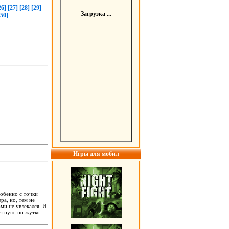
26]
[27]
[28]
[29]
Загрузка ...
[50]
Игры для мобил
собенно с точки
ра, но, тем не
ми не увлекался. И
ритную, но жутко