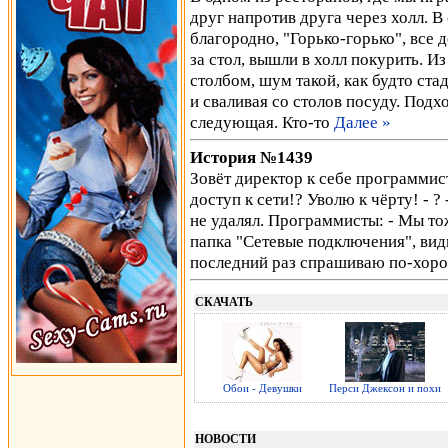
друг напротив друга через холл. В 
благородно, "Горько-горько", все д
за стол, вышли в холл покурить. И
столбом, шум такой, как будто стад
и сваливая со столов посуду. Подх
следующая. Кто-то
Далее »
История №1439
Зовёт директор к себе программис
доступ к сети!? Уволю к чёрту! - ?
не удалял. Программисты: - Мы тож
папка "Сетевые подключения", види
последний раз спрашиваю по-хоро
СКАЧАТЬ
Обои - Девушки
Перси Джексон и похи
НОВОСТИ