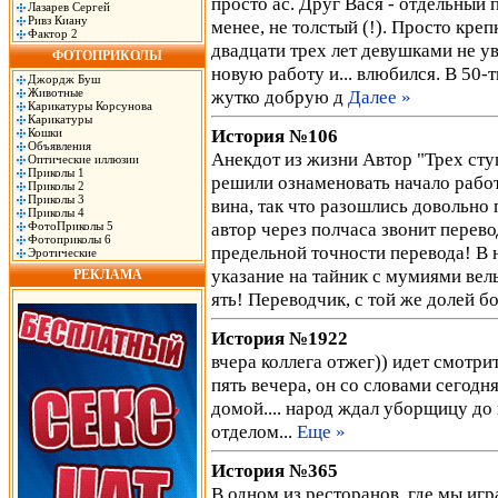
просто ас. Друг Вася - отдельный 
Лазарев Сергей
Ривз Киану
менее, не толстый (!). Просто кре
Фактор 2
двадцати трех лет девушками не ув
ФОТОПРИКОЛЫ
новую работу и... влюбился. В 50-
Джордж Буш
Животные
жутко добрую д
Далее »
Карикатуры Корсунова
Карикатуры
История №106
Кошки
Объявления
Анекдот из жизни Автор "Трех сту
Оптические иллюзии
Приколы 1
решили ознаменовать начало работ
Приколы 2
Приколы 3
вина, так что разошлись довольно 
Приколы 4
автор через полчаса звонит перево
ФотоПриколы 5
Фотоприколы 6
предельной точности перевода! В 
Эротические
указание на тайник с мумиями вел
РЕКЛАМА
ять! Переводчик, с той же долей б
История №1922
вчера коллега отжег)) идет смотри
пять вечера, он со словами сегодн
домой.... народ ждал уборщицу до 
отделом...
Еще »
История №365
В одном из ресторанов, где мы игра