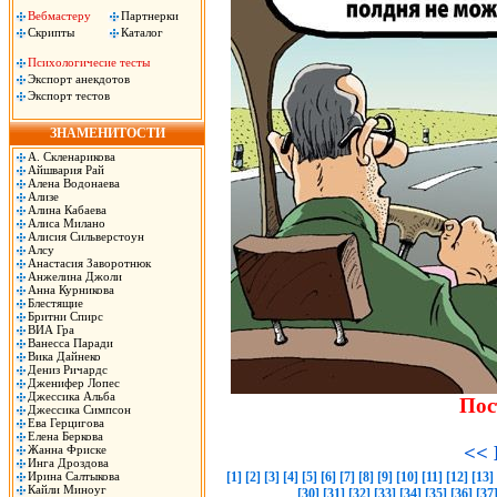
Вебмастеру
Партнерки
Скрипты
Каталог
Психологичесие тесты
Экспорт анекдотов
Экспорт тестов
ЗНАМЕНИТОСТИ
А. Скленарикова
Айшвария Рай
Алена Водонаева
Ализе
Алина Кабаева
Алиса Милано
Алисия Сильверстоун
Алсу
Анастасия Заворотнюк
Анжелина Джоли
Анна Курникова
Блестящие
Бритни Спирс
ВИА Гра
Ванесса Паради
Вика Дайнеко
Дениз Ричардс
Дженифер Лопес
Джессика Альба
Пос
Джессика Симпсон
Ева Герцигова
Елена Беркова
<< 
Жанна Фриске
Инга Дроздова
Ирина Салтыкова
[1]
[2]
[3]
[4]
[5]
[6]
[7]
[8]
[9]
[10]
[11]
[12]
[13]
Кайли Миноуг
[30]
[31]
[32]
[33]
[34]
[35]
[36]
[37