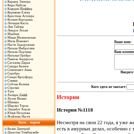
Кармен Электра
Кира Найтли
Клаудия Шиффер
Корикова Елена
Кристина Агилера
Ксения Бородина
Летиция Каста
Лив Тайлер
Линдси Лохан
МакSим
Маша Малиновская
Мила Йовович
Ваше имя:
Настя Задорожная
Натали Имбруглия
Ваш коммен
Натали Портман
Наталья Орейро
Памела Андерсон
Сагалова Дарья
Сандра Баллок
Семенович Анна
Введит
Серебро
Синди Кроуфорд
Сливки
Собчак Ксения
Кого здесь не хватает:
Стрелки
Тату
Хилари Дафф
Истории
Холли Валанс
Шакира
Шарлиз Терон
История №1118
Элизабет Херли
Юлия Началова
Ягайлова Настя
Несмотря на свои 22 года, я уже ж
Знам. - парни
есть в амурных делах, особенно с 
Билан Дмитрий
Джастин Тимберлейк