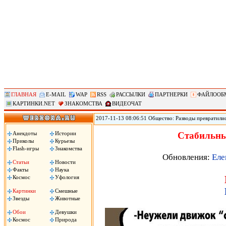
ГЛАВНАЯ
E-MAIL
WAP
RSS
РАССЫЛКИ
ПАРТНЕРКИ
ФАЙЛООБ
КАРТИНКИ.NET
ЗНАКОМСТВА
ВИДЕОЧАТ
2017-11-13 08:06:51 Общество: Разводы превратили
мировое лидерство по такому показателю, как колич
демографических вызовов и, как следствие, потенци
Анекдоты
Истории
Стабильны
необходимо определиться с вектором его развития.
Приколы
Курьезы
Flash-игры
Знакомства
Обновления:
Еле
Статьи
Новости
Факты
Наука
Космос
Уфология
Картинки
Смешные
Звезды
Животные
Обои
Девушки
Космос
Природа