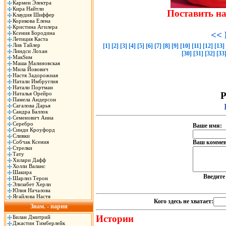
Кармен Электра
Кира Найтли
Поставить н
Клаудия Шиффер
Корикова Елена
Кристина Агилера
Ксения Бородина
<< 
Летиция Каста
Лив Тайлер
[1]
[2]
[3]
[4]
[5]
[6]
[7]
[8]
[9]
[10]
[11]
[12]
[13]
Линдси Лохан
[30]
[31]
[32]
[33
МакSим
Маша Малиновская
Мила Йовович
Настя Задорожная
Натали Имбруглия
Натали Портман
Наталья Орейро
Р
Памела Андерсон
Сагалова Дарья
Сандра Баллок
Семенович Анна
Серебро
Ваше имя:
Синди Кроуфорд
Сливки
Собчак Ксения
Ваш коммен
Стрелки
Тату
Хилари Дафф
Холли Валанс
Шакира
Введит
Шарлиз Терон
Элизабет Херли
Юлия Началова
Ягайлова Настя
Кого здесь не хватает:
Знам. - парни
Истории
Билан Дмитрий
Джастин Тимберлейк