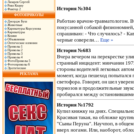
Лазарев Сергей
Ривз Киану
История №304
Фактор 2
ФОТОПРИКОЛЫ
Работаю врачом-травматологом. В
Джордж Буш
Животные
покусанной собакой физиономией
Карикатуры Корсунова
Карикатуры
спрашиваю: - Что случилось? - Кав
Кошки
черные озверели…
Еще »
Объявления
Оптические иллюзии
Приколы 1
История №683
Приколы 2
Приколы 3
Вчера вечером на перекрестке ул
Приколы 4
ФотоПриколы 5
странный инцидент: минчанин 1975
Фотоприколы 6
Эротические
стороны водителей легковых автом
РЕКЛАМА
момент, когда пешеход попытался
светофора. Говорят, он шел уверен
тормозов и продолжительные звук
пробирался между остановившими
История №1792
Купил книжку на днях. Специально 
Красивая такая, на обложке круп
"Сыны Перуна". Научпоп, в общем.
вверх ногами. Или, наоборот, обло