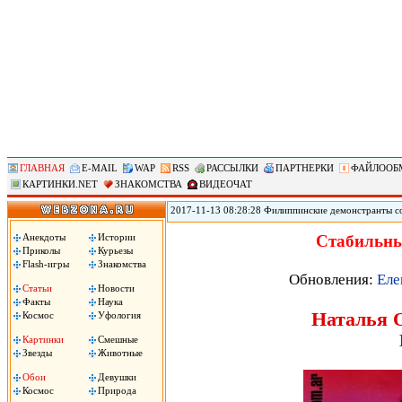
ГЛАВНАЯ
E-MAIL
WAP
RSS
РАССЫЛКИ
ПАРТНЕРКИ
ФАЙЛООБ
КАРТИНКИ.NET
ЗНАКОМСТВА
ВИДЕОЧАТ
2017-11-13 08:28:28 Филиппинские демонстранты с
против «американского империализма» сожгли чуче
Ассоциации государств Юго-Восточной Азии (АСЕА
Анекдоты
Истории
Стабильны
вместе с началом 31-го саммита АСЕАН. Демонстран
Приколы
Курьезы
машина!», сожгли чучело президента Трампа.
Flash-игры
Знакомства
Обновления:
Еле
Статьи
Новости
Факты
Наука
Наталья О
Космос
Уфология
Картинки
Смешные
Звезды
Животные
Обои
Девушки
Космос
Природа