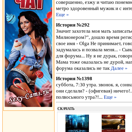
совершенно, езжу и читаю понемног
метро здоровенный мужик и с ин
Еще »
История №292
Значит захотела моя мать записать
Милионером?", дошло время регист
свое имя - Olga Не принимает, гов
задумалась и позвала меня... - Сы
для форума... Ну я не дурак, го
Мама тоже оказалась не дурой, нап
форума оказались не так
Далее »
История №1398
суббота, 7:30 утра. звонок. я, сонна
они сделали? - (офигевая) ничего!..
полвосьмого утра?!...
Еще »
СКАЧАТЬ