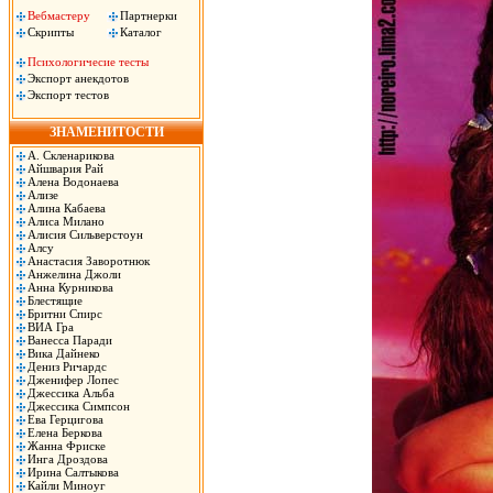
Вебмастеру
Партнерки
Скрипты
Каталог
Психологичесие тесты
Экспорт анекдотов
Экспорт тестов
ЗНАМЕНИТОСТИ
А. Скленарикова
Айшвария Рай
Алена Водонаева
Ализе
Алина Кабаева
Алиса Милано
Алисия Сильверстоун
Алсу
Анастасия Заворотнюк
Анжелина Джоли
Анна Курникова
Блестящие
Бритни Спирс
ВИА Гра
Ванесса Паради
Вика Дайнеко
Дениз Ричардс
Дженифер Лопес
Джессика Альба
Джессика Симпсон
Ева Герцигова
Елена Беркова
Жанна Фриске
Инга Дроздова
Ирина Салтыкова
Кайли Миноуг