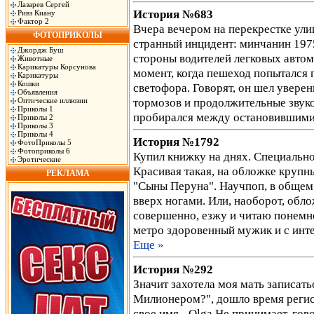
Лазарев Сергей
История №683
Ривз Киану
Фактор 2
Вчера вечером на перекрестке ул
ФОТОПРИКОЛЫ
странный инцидент: минчанин 1975
Джордж Буш
стороны водителей легковых автом
Животные
Карикатуры Корсунова
момент, когда пешеход попытался
Карикатуры
Кошки
светофора. Говорят, он шел уверен
Объявления
тормозов и продолжительные звук
Оптические иллюзии
Приколы 1
пробирался между остановившими
Приколы 2
Приколы 3
Приколы 4
История №1792
ФотоПриколы 5
Фотоприколы 6
Купил книжку на днях. Специально 
Эротические
Красивая такая, на обложке круп
РЕКЛАМА
"Сыны Перуна". Научпоп, в общем.
вверх ногами. Или, наоборот, обло
совершенно, езжу и читаю понемног
метро здоровенный мужик и с ин
Еще »
История №292
Значит захотела моя мать записать
Милионером?", дошло время регист
свое имя - Olga Не принимает, гов