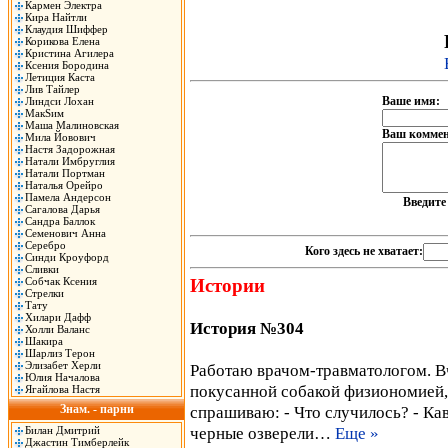
Кармен Электра
Кира Найтли
Клаудия Шиффер
Корикова Елена
Кристина Агилера
Ксения Бородина
Летиция Каста
Лив Тайлер
Ваше имя:
Линдси Лохан
МакSим
Маша Малиновская
Ваш коммен
Мила Йовович
Настя Задорожная
Натали Имбруглия
Натали Портман
Наталья Орейро
Памела Андерсон
Введит
Сагалова Дарья
Сандра Баллок
Семенович Анна
Серебро
Кого здесь не хватает:
Синди Кроуфорд
Сливки
Собчак Ксения
Истории
Стрелки
Тату
Хилари Дафф
История №304
Холли Валанс
Шакира
Шарлиз Терон
Элизабет Херли
Работаю врачом-травматологом. В
Юлия Началова
покусанной собакой физиономией
Ягайлова Настя
Знам. - парни
спрашиваю: - Что случилось? - Кав
черные озверели…
Еще »
Билан Дмитрий
Джастин Тимберлейк