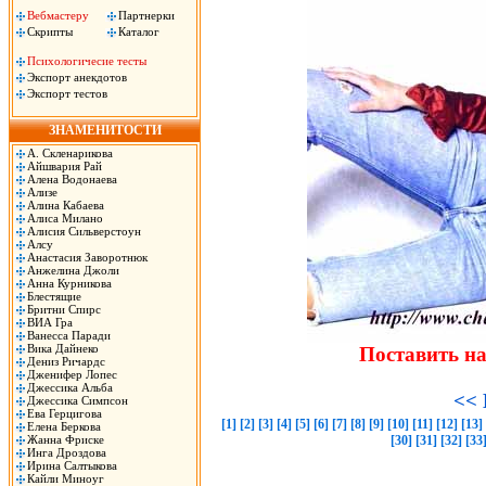
Вебмастеру
Партнерки
Скрипты
Каталог
Психологичесие тесты
Экспорт анекдотов
Экспорт тестов
ЗНАМЕНИТОСТИ
А. Скленарикова
Айшвария Рай
Алена Водонаева
Ализе
Алина Кабаева
Алиса Милано
Алисия Сильверстоун
Алсу
Анастасия Заворотнюк
Анжелина Джоли
Анна Курникова
Блестящие
Бритни Спирс
ВИА Гра
Ванесса Паради
Вика Дайнеко
Поставить н
Дениз Ричардс
Дженифер Лопес
Джессика Альба
<< 
Джессика Симпсон
Ева Герцигова
[1]
[2]
[3]
[4]
[5]
[6]
[7]
[8]
[9]
[10]
[11]
[12]
[13]
Елена Беркова
Жанна Фриске
[30]
[31]
[32]
[33
Инга Дроздова
Ирина Салтыкова
Кайли Миноуг