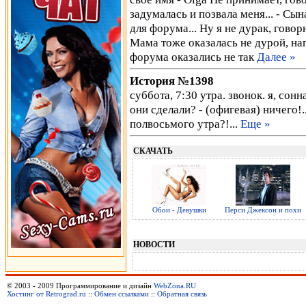
задумалась и позвала меня... - Сы
для форума... Ну я не дурак, го
Мама тоже оказалась не дурой, нап
форума оказались не так
Далее »
История №1398
суббота, 7:30 утра. звонок. я, сонна
они сделали? - (офигевая) ничего!..
полвосьмого утра?!...
Еще »
СКАЧАТЬ
Обои - Девушки
Перси Джексон и похи
НОВОСТИ
© 2003 - 2009 Программирование и дизайн
WebZona.RU
Хостинг от Retrograd.ru
::
Обмен ссылками
::
Обратная связь