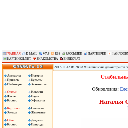
ГЛАВНАЯ
E-MAIL
WAP
RSS
РАССЫЛКИ
ПАРТНЕРКИ
ФАЙЛООБ
КАРТИНКИ.NET
ЗНАКОМСТВА
ВИДЕОЧАТ
2017-11-13 08:28:28 Филиппинские демонстранты с
против «американского империализма» сожгли чуче
Ассоциации государств Юго-Восточной Азии (АСЕА
Анекдоты
Истории
Стабильны
вместе с началом 31-го саммита АСЕАН. Демонстран
Приколы
Курьезы
машина!», сожгли чучело президента Трампа.
Flash-игры
Знакомства
Обновления:
Еле
Статьи
Новости
Факты
Наука
Наталья О
Космос
Уфология
Картинки
Смешные
Звезды
Животные
Обои
Девушки
Космос
Природа