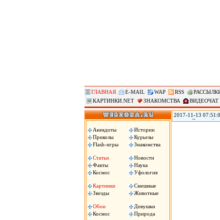
ГЛАВНАЯ
E-MAIL
WAP
RSS
РАССЫЛК
КАРТИНКИ.NET
ЗНАКОМСТВА
ВИДЕОЧАТ
2017-11-13 07:51:0
городе Эверетт (ш
голову из-за того,
Анекдоты
Истории
Пули застряли у не
Приколы
Курьезы
Flash-игры
Знакомства
Статьи
Новости
Факты
Наука
Космос
Уфология
Картинки
Смешные
Звезды
Животные
Обои
Девушки
Космос
Природа