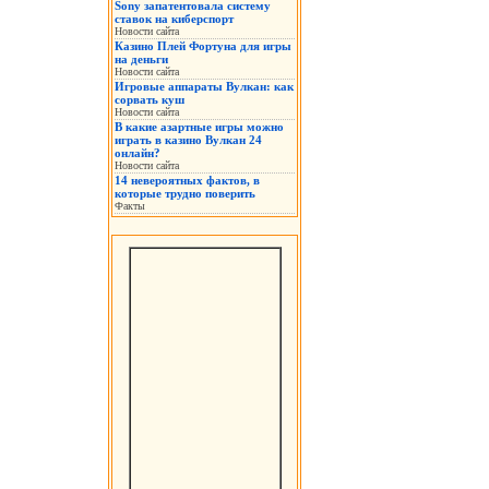
Sony запатентовала систему
ставок на киберспорт
Новости сайта
Казино Плей Фортуна для игры
на деньги
Новости сайта
Игровые аппараты Вулкан: как
сорвать куш
Новости сайта
В какие азартные игры можно
играть в казино Вулкан 24
онлайн?
Новости сайта
14 невероятных фактов, в
которые трудно поверить
Факты