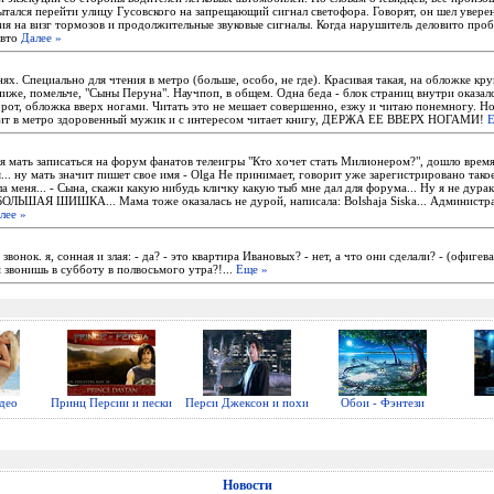
ытался перейти улицу Гусовского на запрещающий сигнал светофора. Говорят, он шел увере
ия на визг тормозов и продолжительные звуковые сигналы. Когда нарушитель деловито про
авто
Далее »
ях. Специально для чтения в метро (больше, особо, не где). Красивая такая, на обложке к
иже, помельче, "Сыны Перуна". Научпоп, в общем. Одна беда - блок страниц внутри оказал
рот, обложка вверх ногами. Читать это не мешает совершенно, езжу и читаю понемногу. Но
оит в метро здоровенный мужик и с интересом читает книгу, ДЕРЖА ЕЕ ВВЕРХ НОГАМИ!
Е
оя мать записаться на форум фанатов телеигры "Кто хочет стать Милионером?", дошло врем
... ну мать значит пишет свое имя - Olga Не принимает, говорит уже зарегистрировано тако
ла меня... - Сына, скажи какую нибудь кличку какую тыб мне дал для форума... Ну я не дурак
 БОЛЬШАЯ ШИШКА... Мама тоже оказалась не дурой, написала: Bolshaja Siska... Админист
лее »
 звонок. я, сонная и злая: - да? - это квартира Ивановых? - нет, а что они сделали? - (офигева
м звонишь в субботу в полвосьмого утра?!...
Еще »
део
Принц Персии и пески
Перси Джексон и похи
Обои - Фэнтези
Новости