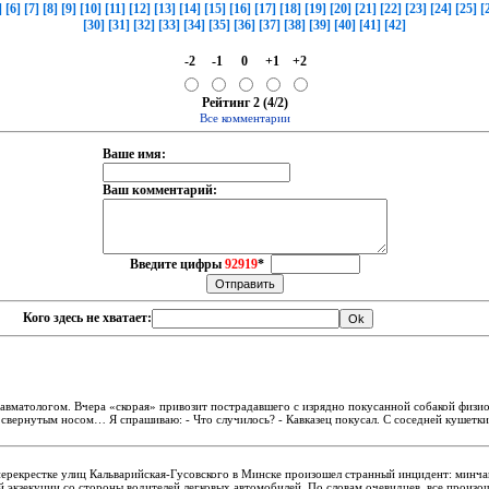
]
[6]
[7]
[8]
[9]
[10]
[11]
[12]
[13]
[14]
[15]
[16]
[17]
[18]
[19]
[20]
[21]
[22]
[23]
[24]
[25]
[
[30]
[31]
[32]
[33]
[34]
[35]
[36]
[37]
[38]
[39]
[40]
[41]
[42]
-2
-1
0
+1
+2
Рейтинг 2 (4/2)
Все комментарии
Ваше имя:
Ваш комментарий:
Введите цифры
92919
*
Кого здесь не хватает:
авматологом. Вчера «скорая» привозит пострадавшего с изрядно покусанной собакой физи
свернутым носом… Я спрашиваю: - Что случилось? - Кавказец покусал. С соседней кушетки
перекрестке улиц Кальварийская-Гусовского в Минске произошел странный инцидент: минчан
 экзекуции со стороны водителей легковых автомобилей. По словам очевидцев, все произош