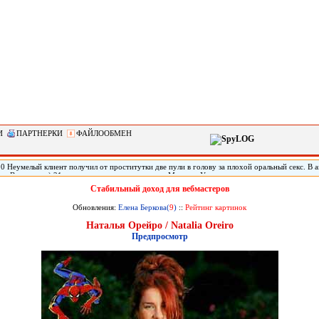
И
ПАРТНЕРКИ
ФАЙЛООБМЕН
0 Неумелый клиент получил от проститутки две пули в голову за плохой оральный секс. В 
тат Вашингтон) 21-летняя проститутка по имени Марисса Уоллен дважды выстрелила своему
 что ей не понравился оральный секс с ним. Мужчину обнаружили живым спустя три дня по
Стабильный доход для вебмастеров
го в голове, он не может говорить.
Обновления:
Елена Беркова(
9
)
::
Рейтинг картинок
Наталья Орейро / Natalia Oreiro
Предпросмотр