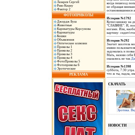
Лазарев Сергей
когда пешеход поп
Ривз Киану
не обращая вниман
Фактор 2
остановившимися 
ФОТОПРИКОЛЫ
История №1792
Джордж Буш
Купил книжку на дн
Животные
"СЛАВЯНЕ". И, пон
Карикатуры Корсунова
ногами. Или, наобо
Карикатуры
картину: сидит/ст
Кошки
Объявления
История №292
Оптические иллюзии
Значит захотела м
Приколы 1
имяни пользователя
Приколы 2
задумалась и позва
Приколы 3
Мать, назови себя
Приколы 4
оказались не так
Да
ФотоПриколы 5
Фотоприколы 6
История №1398
Эротические
суббота, 7:30 утра.
что ж ты, падла, и
РЕКЛАМА
СКАЧАТЬ
Эротика. Ви
НОВОСТИ