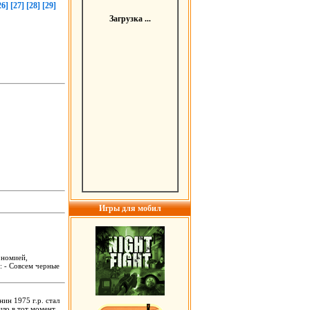
26]
[27]
[28]
[29]
Загрузка ...
Игры для мобил
ономией,
: - Совсем черные
ин 1975 г.р. стал
ло в тот момент,