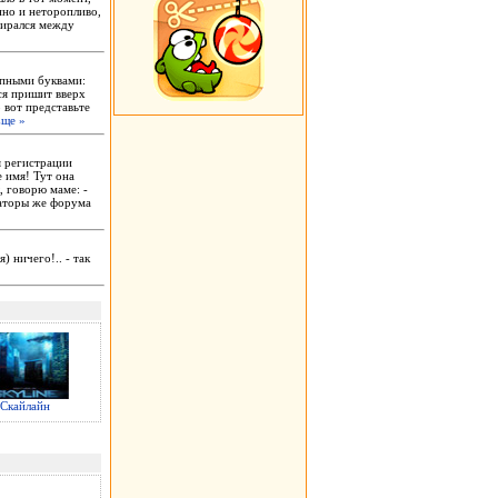
нно и неторопливо,
бирался между
рупными буквами:
ся пришит вверх
 вот представьте
ще »
я регистрации
е имя! Тут она
, говорю маме: -
раторы же форума
я) ничего!.. - так
Скайлайн