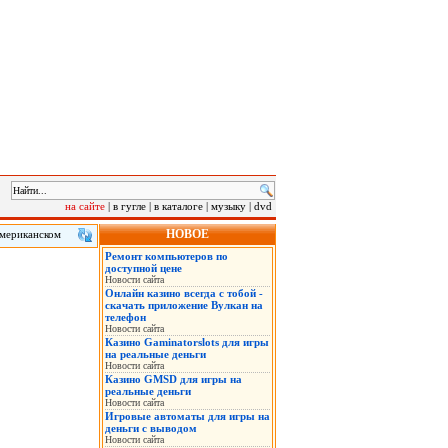
на сайте
|
в гугле
|
в каталоге
|
музыку
|
dvd
НОВОЕ
американском
 клиенту в
Ремонт компьютеров по
сле инцидента.
доступной цене
Новости сайта
Онлайн казино всегда с тобой -
скачать приложение Вулкан на
телефон
Новости сайта
Казино Gaminatorslots для игры
на реальные деньги
Новости сайта
Казино GMSD для игры на
реальные деньги
Новости сайта
Игровые автоматы для игры на
деньги с выводом
Новости сайта