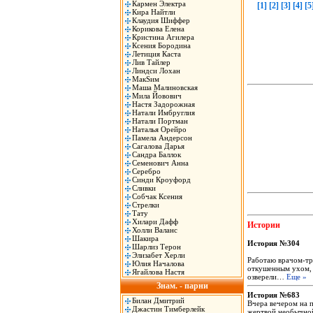
Кармен Электра
[1]
[2]
[3]
[4]
[5
Кира Найтли
Клаудия Шиффер
Корикова Елена
Кристина Агилера
Ксения Бородина
Летиция Каста
Лив Тайлер
Линдси Лохан
МакSим
Маша Малиновская
Мила Йовович
Настя Задорожная
Натали Имбруглия
Натали Портман
Наталья Орейро
Памела Андерсон
Сагалова Дарья
Сандра Баллок
Семенович Анна
Серебро
Синди Кроуфорд
Сливки
Собчак Ксения
Стрелки
Тату
Хилари Дафф
Истории
Холли Валанс
Шакира
История №304
Шарлиз Терон
Элизабет Херли
Работаю врачом-тр
Юлия Началова
откушенным ухом, 
Ягайлова Настя
озверели…
Еще »
Знам. - парни
История №683
Билан Дмитрий
Вчера вечером на 
Джастин Тимберлейк
жертвой необычной