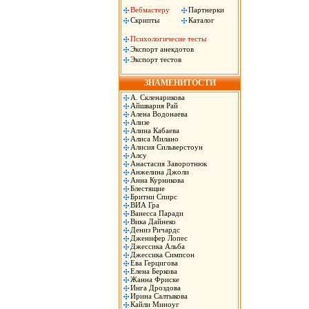
Вебмастеру
Партнерки
Скрипты
Каталог
Психологичесие тесты
Экспорт анекдотов
Экспорт тестов
ЗНАМЕНИТОСТИ
А. Скленарикова
Айшвария Рай
Алена Водонаева
Ализе
Алина Кабаева
Алиса Милано
Алисия Сильверстоун
Алсу
Анастасия Заворотнюк
Анжелина Джоли
Анна Курникова
Блестящие
Бритни Спирс
ВИА Гра
Ванесса Паради
Вика Дайнеко
Дениз Ричардс
Дженифер Лопес
Джессика Альба
Джессика Симпсон
Ева Герцигова
Елена Беркова
Жанна Фриске
Инга Дроздова
Ирина Салтыкова
Кайли Миноуг