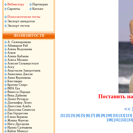
Вебмастеру
Партнерки
Скрипты
Каталог
Психологичесие тесты
Экспорт анекдотов
Экспорт тестов
ЗНАМЕНИТОСТИ
А. Скленарикова
Айшвария Рай
Алена Водонаева
Ализе
Алина Кабаева
Алиса Милано
Алисия Сильверстоун
Алсу
Анастасия Заворотнюк
Анжелина Джоли
Анна Курникова
Блестящие
Бритни Спирс
ВИА Гра
Ванесса Паради
Поставить н
Вика Дайнеко
Дениз Ричардс
Дженифер Лопес
Джессика Альба
<< 
Джессика Симпсон
Ева Герцигова
[1]
[2]
[3]
[4]
[5]
[6]
[7]
[8]
[9]
[10]
[11]
[12]
[13]
Елена Беркова
[30]
[31]
[32]
[33
Жанна Фриске
Инга Дроздова
Ирина Салтыкова
Кайли Миноуг