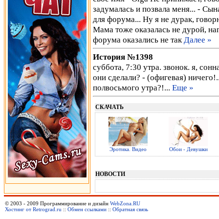
задумалась и позвала меня... - Сы
для форума... Ну я не дурак, го
Мама тоже оказалась не дурой, нап
форума оказались не так
Далее »
История №1398
суббота, 7:30 утра. звонок. я, сонна
они сделали? - (офигевая) ничего!..
полвосьмого утра?!...
Еще »
СКАЧАТЬ
Эротика. Видео
Обои - Девушки
НОВОСТИ
© 2003 - 2009 Программирование и дизайн
WebZona.RU
Хостинг от Retrograd.ru
::
Обмен ссылками
::
Обратная связь