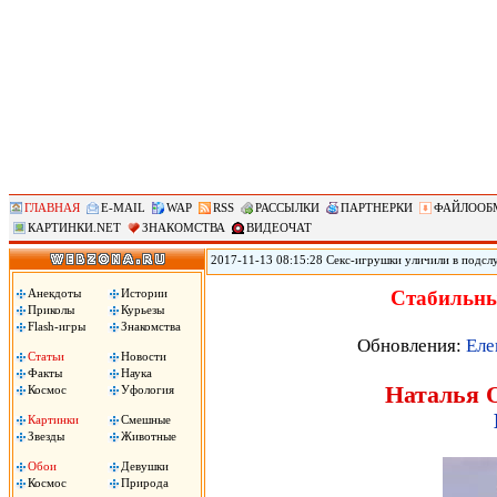
ГЛАВНАЯ
E-MAIL
WAP
RSS
РАССЫЛКИ
ПАРТНЕРКИ
ФАЙЛООБ
КАРТИНКИ.NET
ЗНАКОМСТВА
ВИДЕОЧАТ
2017-11-13 08:15:28 Секс-игрушки уличили в подсл
позволяет удаленно контролировать секс-игрушки, по
использования устройств. По данным юзеров, прило
Анекдоты
Истории
Стабильны
затем сохраняло в памяти телефона. .
Приколы
Курьезы
Flash-игры
Знакомства
Обновления:
Еле
Статьи
Новости
Факты
Наука
Наталья О
Космос
Уфология
Картинки
Смешные
Звезды
Животные
Обои
Девушки
Космос
Природа