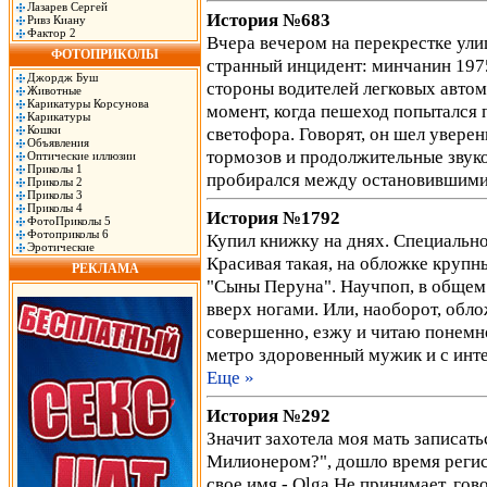
Лазарев Сергей
История №683
Ривз Киану
Фактор 2
Вчера вечером на перекрестке ул
ФОТОПРИКОЛЫ
странный инцидент: минчанин 1975
Джордж Буш
стороны водителей легковых автом
Животные
Карикатуры Корсунова
момент, когда пешеход попытался
Карикатуры
Кошки
светофора. Говорят, он шел уверен
Объявления
тормозов и продолжительные звук
Оптические иллюзии
Приколы 1
пробирался между остановившими
Приколы 2
Приколы 3
Приколы 4
История №1792
ФотоПриколы 5
Фотоприколы 6
Купил книжку на днях. Специально 
Эротические
Красивая такая, на обложке круп
РЕКЛАМА
"Сыны Перуна". Научпоп, в общем.
вверх ногами. Или, наоборот, обло
совершенно, езжу и читаю понемног
метро здоровенный мужик и с ин
Еще »
История №292
Значит захотела моя мать записать
Милионером?", дошло время регист
свое имя - Olga Не принимает, гов