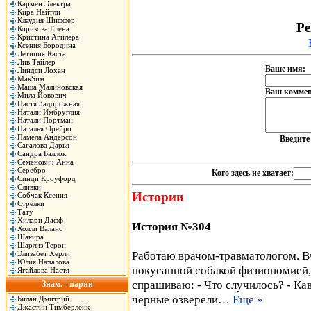
Кармен Электра
Кира Найтли
Клаудия Шиффер
Ре
Корикова Елена
Кристина Агилера
Ксения Бородина
Летиция Каста
Лив Тайлер
Ваше имя:
Линдси Лохан
МакSим
Маша Малиновская
Ваш коммен
Мила Йовович
Настя Задорожная
Натали Имбруглия
Натали Портман
Наталья Орейро
Памела Андерсон
Введит
Сагалова Дарья
Сандра Баллок
Семенович Анна
Серебро
Кого здесь не хватает:
Синди Кроуфорд
Сливки
Истории
Собчак Ксения
Стрелки
Тату
Хилари Дафф
История №304
Холли Валанс
Шакира
Шарлиз Терон
Работаю врачом-травматологом. В
Элизабет Херли
Юлия Началова
покусанной собакой физиономией
Ягайлова Настя
спрашиваю: - Что случилось? - Кав
Знам. - парни
черные озверели…
Еще »
Билан Дмитрий
Джастин Тимберлейк