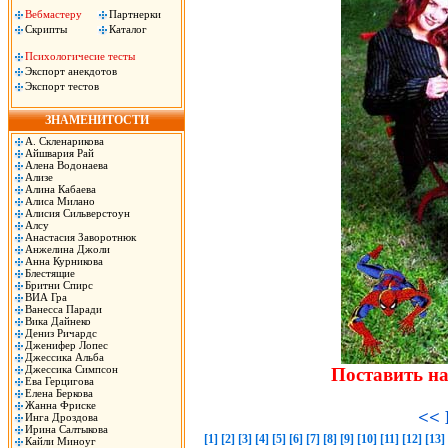
Вебмастеру
Партнерки
Скрипты
Каталог
Психологичесие тесты
Экспорт анекдотов
Экспорт тестов
ЗНАМЕНИТОСТИ
А. Скленарикова
Айшвария Рай
Алена Водонаева
Ализе
Алина Кабаева
Алиса Милано
Алисия Сильверстоун
Алсу
Анастасия Заворотнюк
Анжелина Джоли
Анна Курникова
Блестящие
Бритни Спирс
ВИА Гра
Ванесса Паради
Вика Дайнеко
Дениз Ричардс
Дженифер Лопес
Джессика Альба
Джессика Симпсон
Поставить н
Ева Герцигова
Елена Беркова
Жанна Фриске
<< 
Инга Дроздова
Ирина Салтыкова
[1]
[2]
[3]
[4]
[5]
[6]
[7]
[8]
[9]
[10]
[11]
[12]
[13]
Кайли Миноуг