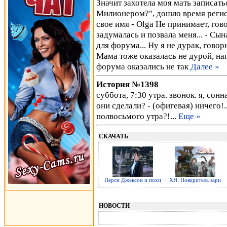
Значит захотела моя мать записать
Милионером?", дошло время регист
свое имя - Olga Не принимает, гов
задумалась и позвала меня... - Сы
для форума... Ну я не дурак, го
Мама тоже оказалась не дурой, нап
форума оказались не так
Далее »
История №1398
суббота, 7:30 утра. звонок. я, сонна
они сделали? - (офигевая) ничего!..
полвосьмого утра?!...
Еще »
СКАЧАТЬ
Перси Джексон и похи
ХН: Покоритель зари
НОВОСТИ