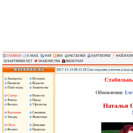
ГЛАВНАЯ
E-MAIL
WAP
RSS
РАССЫЛКИ
ПАРТНЕРКИ
ФАЙЛООБ
КАРТИНКИ.NET
ЗНАКОМСТВА
ВИДЕОЧАТ
2017-11-13 08:15:28 Секс-игрушки уличили в подсл
позволяет удаленно контролировать секс-игрушки, по
использования устройств. По данным юзеров, прило
Анекдоты
Истории
Стабильны
затем сохраняло в памяти телефона. .
Приколы
Курьезы
Flash-игры
Знакомства
Обновления:
Еле
Статьи
Новости
Факты
Наука
Наталья О
Космос
Уфология
Картинки
Смешные
Звезды
Животные
Обои
Девушки
Космос
Природа