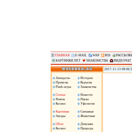
ГЛАВНАЯ
E-MAIL
WAP
RSS
РАССЫЛК
КАРТИНКИ.NET
ЗНАКОМСТВА
ВИДЕОЧАТ
2017-11-13 08:06:
мировое лидерство 
демографических вы
Анекдоты
Истории
необходимо опреде
Приколы
Курьезы
Flash-игры
Знакомства
Статьи
Новости
Факты
Наука
Космос
Уфология
Картинки
Смешные
Звезды
Животные
Обои
Девушки
Космос
Природа