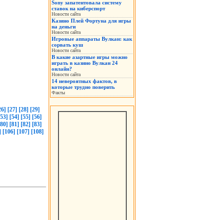
Sony запатентовала систему
ставок на киберспорт
Новости сайта
Казино Плей Фортуна для игры
на деньги
Новости сайта
Игровые аппараты Вулкан: как
сорвать куш
Новости сайта
В какие азартные игры можно
играть в казино Вулкан 24
онлайн?
Новости сайта
14 невероятных фактов, в
которые трудно поверить
Факты
26]
[27]
[28]
[29]
[53]
[54]
[55]
[56]
[80]
[81]
[82]
[83]
]
[106]
[107]
[108]