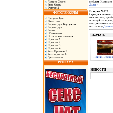
Лазарев Сергей
в облом. Начинает 
Ривз Киану
Далее »
Фактор 2
История №973
ФОТОПРИКОЛЫ
Середина девяност
количеством, проби
Джордж Буш
пожалуйста, презер
Животные
выстроившаяся за м
Карикатуры Корсунова
них пальце
Далее »
Карикатуры
Кошки
Объявления
СКАЧАТЬ
Оптические иллюзии
Приколы 1
Приколы 2
Приколы 3
Приколы 4
ФотоПриколы 5
Фотоприколы 6
Принц Персии и
Эротические
РЕКЛАМА
НОВОСТИ