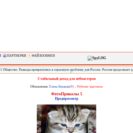
И
ПАРТНЕРКИ
ФАЙЛООБМЕН
51 Общество: Разводы превратились в серьезную проблему для России. Россия продолжает 
по такому показателю, как количество разводов. Социологи называют это одним из главных
зовов и, как следствие, потенциальных угроз для экономики. Но чтобы укрепить институт 
Стабильный доход для вебмастеров
литься с вектором его развития.
Обновления:
Елена Беркова(
9
)
::
Рейтинг картинок
ФотоПриколы 5
Предпросмотр