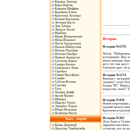
Кармен Электра
Кира Найтли
Клаудия Шиффер
Корикова Елена
Кристина Агилера
Ксения Бородина
Летиция Каста
Лив Тайлер
Линдси Лохан
МакSим
Маша Малиновская
Истории
Мила Йовович
Настя Задорожная
История №1576
Натали Имбруглия
Натали Портман
Питер. "Набережная
Наталья Орейро
ручонками). Иду по
Памела Андерсон
конец поводка скры
Сагалова Дарья
кого это там пасут
Сандра Баллок
Смотрим друг на 
Семенович Анна
Серебро
Синди Кроуфорд
История №1274
Сливки
Книжка с загадками
Собчак Ксения
скyшать" стоит бyк
Стрелки
бyкыы "Ю". Hаpисов
Тату
моpдочкy свою?" Ес
Хилари Дафф
»
Холли Валанс
Шакира
История №420
Шарлиз Терон
Новая секретарша д
Элизабет Херли
первый звонок клие
Юлия Началова
Красноволгодонск
Ягайлова Настя
История №362
Знам. - парни
Дело было в Таллин
Билан Дмитрий
закрытия магазина 
Джастин Тимберлейк
эстонски, кто по-р