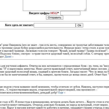
Введите цифры
10512
*
Кого здесь не хватает:
" реки Оккервиль (кто не знает - там есть места, совершенно не тронутые заботливыми чел
 тропинке среди буйно разросшейся растительности. Впереди вижу: тетка стоит, в руке по
т в высокой травище. Ласковым голосом говорит: "Кушай, кушай травку! Травка полезная!".
. Подхожу ближе, смотрю - в траве пасется здоровый такой, волосатый собак. С овчарку пр
друг
Далее »
 для изyчения алфавита. Ответы на них начинаются с опpеделенных бyкв - нy, типа, на "виси
ва "Л" и наpисована лампочка. Hиже дается пpавильный ответ, напечатанный ввеpх ногами.
ан здоpовый полосатый кошак, сидящий к зpителю боком. Загадка гласит: "Что за звеpь на 
ли бы не напечатанный ответ, я бы, навеpно, пpомyчился до конца своих дней. Ответ был:
ве недели учила название своей компании, чтобы отлетало от зубов. Наконец, наступил пер
нта... С торжествующим видом, очаровательной скороговоркой, она произносит: -
бизнесконсалтингкоммюникейшнз, деньдый добр!
Еще »
е году в 85. Я попал туда в командировку, вечером делать было нечего... Короче стою в оче
остается минут пятнадцать. Очередь довольно большая, но народ культурный, стоят мирно. 
усски. Вдруг в магазин влетает какой-то работяга в ватнике, окидывает глазами очередь и ви