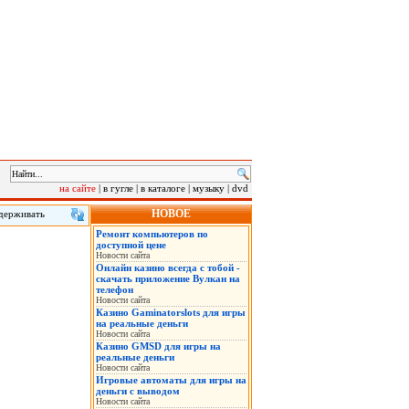
на сайте
|
в гугле
|
в каталоге
|
музыку
|
dvd
НОВОЕ
удерживать
Ремонт компьютеров по
семьи,
доступной цене
Новости сайта
Онлайн казино всегда с тобой -
скачать приложение Вулкан на
телефон
Новости сайта
Казино Gaminatorslots для игры
на реальные деньги
Новости сайта
Казино GMSD для игры на
реальные деньги
Новости сайта
Игровые автоматы для игры на
деньги с выводом
Новости сайта