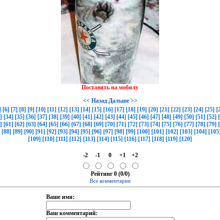
Поставить на мобилу
<< Назад
Дальше >>
]
[6]
[7]
[8]
[9]
[10]
[11]
[12]
[13]
[14]
[15]
[16]
[17]
[18]
[19]
[20]
[21]
[22]
[23]
[24]
[25]
[
]
[34]
[35]
[36]
[37]
[38]
[39]
[40]
[41]
[42]
[43]
[44]
[45]
[46]
[47]
[48]
[49]
[50]
[51]
[52]
]
[61]
[62]
[63]
[64]
[65]
[66]
[67]
[68]
[69]
[70]
[71]
[72]
[73]
[74]
[75]
[76]
[77]
[78]
[79]
[88]
[89]
[90]
[91]
[92]
[93]
[94]
[95]
[96]
[97]
[98]
[99]
[100]
[101]
[102]
[103]
[104]
[105
[109]
[110]
[111]
[112]
[113]
[114]
[115]
[116]
[117]
[118]
[119]
[120]
-2
-1
0
+1
+2
Рейтинг 0 (0/0)
Все комментарии
Ваше имя:
Ваш комментарий: