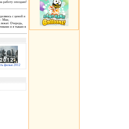
 на работу опоздаю!
деляюсь с ценой и
 - Мне,
 лежат. Очередь,
тивами и я тыкаю в
ать фильм 2012