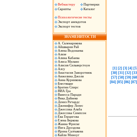
Вебмастеру
Партнерки
Скрипты
Каталог
Психологичесие тесты
Экспорт анекдотов
Экспорт тестов
ЗНАМЕНИТОСТИ
А. Скленарикова
Айшвария Рай
Алена Водонаева
Ализе
Алина Кабаева
Алиса Милано
Алисия Сильверстоун
[1]
[2]
[3]
[4]
[5
Алсу
Анастасия Заворотнюк
[30]
[31]
[32]
[33
Анжелина Джоли
[57]
[58]
[59]
[60
Анна Курникова
[84]
[85]
[86]
[87]
Блестящие
Бритни Спирс
ВИА Гра
Ванесса Паради
Вика Дайнеко
Дениз Ричардс
Дженифер Лопес
Джессика Альба
Джессика Симпсон
Ева Герцигова
Елена Беркова
Жанна Фриске
Инга Дроздова
Ирина Салтыкова
Кайли Миноуг