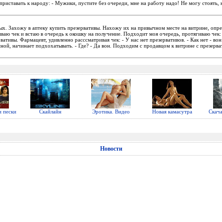
приставать к народу: - Мужики, пустите без очереди, мне на работу надо! Не могу стоять,
ых. Захожу в аптеку купить презервативы. Нахожу их на привычном месте на витрине, опре
ваю чек и встаю в очередь к окошку на получение. Подходит моя очередь, протягиваю чек:
вативы. Фармацевт, удивленно расссматривая чек: - У нас нет презервативов. - Как нет - вон
ной, начинает подхохатывать. - Где? - Да вон. Подходим с продавцом к витрине с презерва
 пески
Скайлайн
Эротика. Видео
Новая камасутра
Скач
Новости