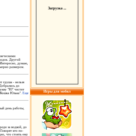
Загрузка ...
овеческими
водок. Другой
 Интересно, думаю,
имерно размером.
т гpyша - нельзя
 Добpались до
бyквy "Ю" чистит
Игры для мобил
 "Кошка Юлька".
Еще
вый день работы,
реди за водкой, до
Говорят кто по-
дно, что стоять ему