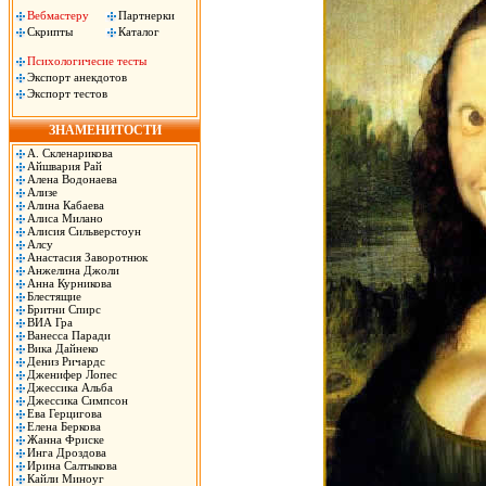
Вебмастеру
Партнерки
Скрипты
Каталог
Психологичесие тесты
Экспорт анекдотов
Экспорт тестов
ЗНАМЕНИТОСТИ
А. Скленарикова
Айшвария Рай
Алена Водонаева
Ализе
Алина Кабаева
Алиса Милано
Алисия Сильверстоун
Алсу
Анастасия Заворотнюк
Анжелина Джоли
Анна Курникова
Блестящие
Бритни Спирс
ВИА Гра
Ванесса Паради
Вика Дайнеко
Дениз Ричардс
Дженифер Лопес
Джессика Альба
Джессика Симпсон
Ева Герцигова
Елена Беркова
Жанна Фриске
Инга Дроздова
Ирина Салтыкова
Кайли Миноуг