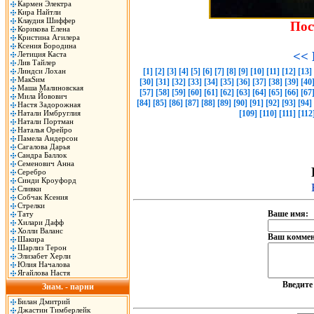
Кармен Электра
Кира Найтли
Клаудия Шиффер
Пос
Корикова Елена
Кристина Агилера
Ксения Бородина
<< 
Летиция Каста
Лив Тайлер
Линдси Лохан
[1]
[2]
[3]
[4]
[5]
[6]
[7]
[8]
[9]
[10]
[11]
[12]
[13]
МакSим
[30]
[31]
[32]
[33]
[34]
[35]
[36]
[37]
[38]
[39]
[40
Маша Малиновская
[57]
[58]
[59]
[60]
[61]
[62]
[63]
[64]
[65]
[66]
[67
Мила Йовович
[84]
[85]
[86]
[87]
[88]
[89]
[90]
[91]
[92]
[93]
[94]
Настя Задорожная
Натали Имбруглия
[109]
[110]
[111]
[112
Натали Портман
Наталья Орейро
Памела Андерсон
Сагалова Дарья
Сандра Баллок
Семенович Анна
Серебро
Синди Кроуфорд
Сливки
Собчак Ксения
Стрелки
Ваше имя:
Тату
Хилари Дафф
Холли Валанс
Ваш коммен
Шакира
Шарлиз Терон
Элизабет Херли
Юлия Началова
Ягайлова Настя
Введит
Знам. - парни
Билан Дмитрий
Джастин Тимберлейк