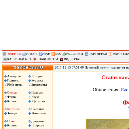
ГЛАВНАЯ
E-MAIL
WAP
RSS
РАССЫЛКИ
ПАРТНЕРКИ
ФАЙЛООБ
КАРТИНКИ.NET
ЗНАКОМСТВА
ВИДЕОЧАТ
2017-11-13 07:51:00 Неумелый клиент получил от пр
городе Эверетт (штат Вашингтон) 21-летняя прости
голову из-за того, что ей не понравился оральный 
Анекдоты
Истории
Стабильны
Пули застряли у него в голове, он не может говорить
Приколы
Курьезы
Flash-игры
Знакомства
Обновления:
Еле
Статьи
Новости
Факты
Наука
Ф
Космос
Уфология
Картинки
Смешные
Звезды
Животные
Обои
Девушки
Космос
Природа