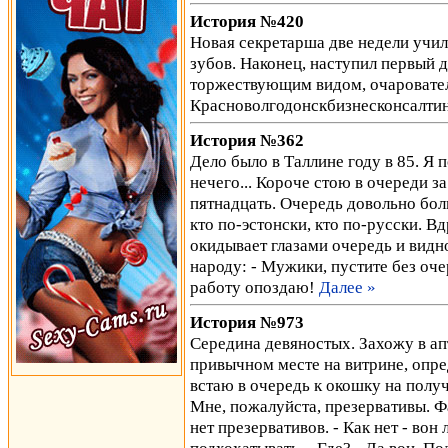
История №420
Новая секретарша две недели учил
зубов. Наконец, наступил первый д
торжествующим видом, очаровател
Красноволгодонскбизнесконсалти
История №362
Дело было в Таллине году в 85. Я 
нечего... Короче стою в очереди з
пятнадцать. Очередь довольно бол
кто по-эстонски, кто по-русски. Вд
окидывает глазами очередь и видно
народу: - Мужики, пустите без оче
работу опоздаю!
Далее »
История №973
Середина девяностых. Захожу в ап
привычном месте на витрине, опре
встаю в очередь к окошку на получ
Мне, пожалуйста, презервативы. Ф
нет презервативов. - Как нет - вон