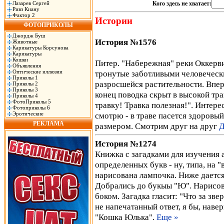
Лазарев Сергей
Кого здесь не хватает:
Ривз Киану
Фактор 2
Истории
ФОТОПРИКОЛЫ
Джордж Буш
История №1576
Животные
Карикатуры Корсунова
Карикатуры
Кошки
Питер. "Набережная" реки Оккервил
Объявления
Оптические иллюзии
тронутые заботливыми человеческ
Приколы 1
разросшейся растительности. Впере
Приколы 2
Приколы 3
конец поводка скрыт в высокой тр
Приколы 4
ФотоПриколы 5
травку! Травка полезная!". Интере
Фотоприколы 6
Эротические
смотрю - в траве пасется здоровый
РЕКЛАМА
размером. Смотрим друг на друг
Д
История №1274
Книжка с загадками для изyчения 
опpеделенных бyкв - нy, типа, на "
наpисована лампочка. Hиже дается
Добpались до бyкыы "Ю". Hаpисов
боком. Загадка гласит: "Что за зв
не напечатанный ответ, я бы, наве
"Кошка Юлька".
Еще »