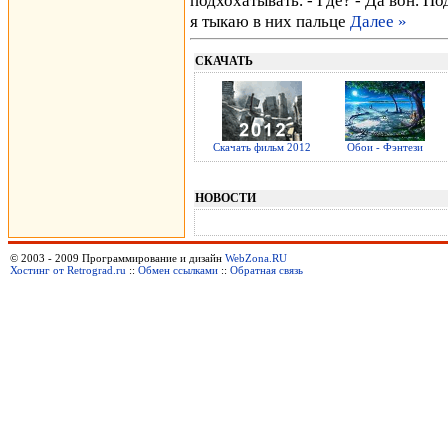
подхохатывать. - Где? - Да вон. П
я тыкаю в них пальце
Далее »
СКАЧАТЬ
Скачать фильм 2012
Обои - Фэнтези
НОВОСТИ
© 2003 - 2009 Программирование и дизайн
WebZona.RU
Хостинг от Retrograd.ru
::
Обмен ссылками
::
Обратная связь