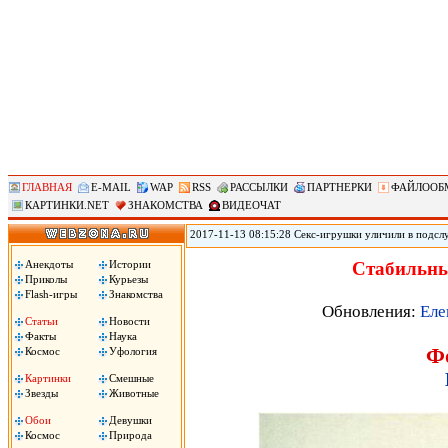
ГЛАВНАЯ
E-MAIL
WAP
RSS
РАССЫЛКИ
ПАРТНЕРКИ
ФАЙЛООБ
КАРТИНКИ.NET
ЗНАКОМСТВА
ВИДЕОЧАТ
2017-11-13 08:15:28 Секс-игрушки уличили в подсл
позволяет удаленно контролировать секс-игрушки, по
использования устройств. По данным юзеров, прило
Анекдоты
Истории
Стабильны
затем сохраняло в памяти телефона. .
Приколы
Курьезы
Flash-игры
Знакомства
Обновления:
Еле
Статьи
Новости
Факты
Наука
Ф
Космос
Уфология
Картинки
Смешные
Звезды
Животные
Обои
Девушки
Космос
Природа