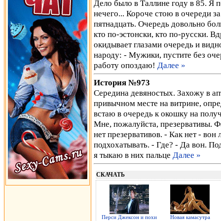
Дело было в Таллине году в 85. Я 
нечего... Короче стою в очереди з
пятнадцать. Очередь довольно бол
кто по-эстонски, кто по-русски. Вд
окидывает глазами очередь и видно
народу: - Мужики, пустите без оче
работу опоздаю!
Далее »
История №973
Середина девяностых. Захожу в ап
привычном месте на витрине, опре
встаю в очередь к окошку на получ
Мне, пожалуйста, презервативы. Ф
нет презервативов. - Как нет - вон
подхохатывать. - Где? - Да вон. П
я тыкаю в них пальце
Далее »
СКАЧАТЬ
Перси Джексон и похи
Новая камасутра