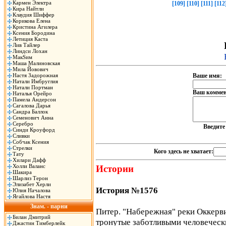
Кармен Электра
[109]
[110]
[111]
[112
Кира Найтли
Клаудия Шиффер
Корикова Елена
Кристина Агилера
Ксения Бородина
Летиция Каста
Лив Тайлер
Линдси Лохан
МакSим
Маша Малиновская
Мила Йовович
Настя Задорожная
Ваше имя:
Натали Имбруглия
Натали Портман
Ваш коммен
Наталья Орейро
Памела Андерсон
Сагалова Дарья
Сандра Баллок
Семенович Анна
Серебро
Введит
Синди Кроуфорд
Сливки
Собчак Ксения
Стрелки
Кого здесь не хватает:
Тату
Хилари Дафф
Холли Валанс
Истории
Шакира
Шарлиз Терон
Элизабет Херли
История №1576
Юлия Началова
Ягайлова Настя
Знам. - парни
Питер. "Набережная" реки Оккервил
Билан Дмитрий
тронутые заботливыми человеческ
Джастин Тимберлейк