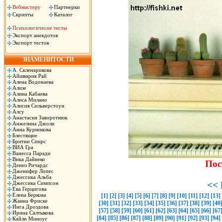
Вебмастеру
Партнерки
Скрипты
Каталог
Психологичесие тесты
Экспорт анекдотов
Экспорт тестов
ЗНАМЕНИТОСТИ
А. Скленарикова
Айшвария Рай
Алена Водонаева
Ализе
Алина Кабаева
Алиса Милано
Алисия Сильверстоун
Алсу
Анастасия Заворотнюк
Анжелина Джоли
Анна Курникова
Блестящие
Бритни Спирс
ВИА Гра
Ванесса Паради
Вика Дайнеко
Пос
Дениз Ричардс
Дженифер Лопес
Джессика Альба
Джессика Симпсон
<< 
Ева Герцигова
Елена Беркова
[1]
[2]
[3]
[4]
[5]
[6]
[7]
[8]
[9]
[10]
[11]
[12]
[13]
Жанна Фриске
[30]
[31]
[32]
[33]
[34]
[35]
[36]
[37]
[38]
[39]
[40
Инга Дроздова
[57]
[58]
[59]
[60]
[61]
[62]
[63]
[64]
[65]
[66]
[67
Ирина Салтыкова
[84]
[85]
[86]
[87]
[88]
[89]
[90]
[91]
[92]
[93]
[94]
Кайли Миноуг