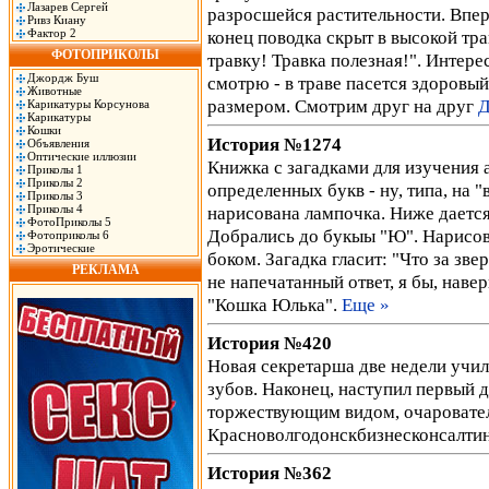
Лазарев Сергей
разросшейся растительности. Впере
Ривз Киану
Фактор 2
конец поводка скрыт в высокой тр
ФОТОПРИКОЛЫ
травку! Травка полезная!". Интере
Джордж Буш
смотрю - в траве пасется здоровый
Животные
размером. Смотрим друг на друг
Д
Карикатуры Корсунова
Карикатуры
Кошки
История №1274
Объявления
Оптические иллюзии
Книжка с загадками для изyчения 
Приколы 1
Приколы 2
опpеделенных бyкв - нy, типа, на "
Приколы 3
Приколы 4
наpисована лампочка. Hиже дается
ФотоПриколы 5
Добpались до бyкыы "Ю". Hаpисов
Фотоприколы 6
Эротические
боком. Загадка гласит: "Что за зв
РЕКЛАМА
не напечатанный ответ, я бы, наве
"Кошка Юлька".
Еще »
История №420
Новая секретарша две недели учил
зубов. Наконец, наступил первый д
торжествующим видом, очаровател
Красноволгодонскбизнесконсалти
История №362