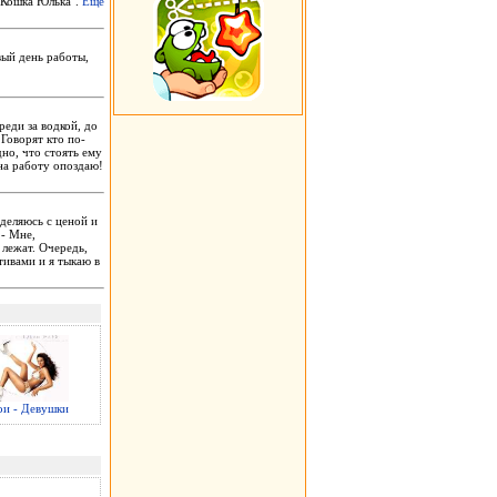
 "Кошка Юлька".
Еще
вый день работы,
реди за водкой, до
Говорят кто по-
дно, что стоять ему
 на работу опоздаю!
деляюсь с ценой и
 - Мне,
 лежат. Очередь,
тивами и я тыкаю в
и - Девушки