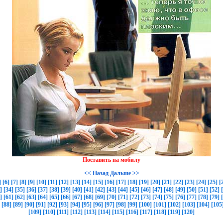
Поставить на мобилу
<< Назад
Дальше >>
]
[6]
[7]
[8]
[9]
[10]
[11]
[12]
[13]
[14]
[15]
[16]
[17]
[18]
[19]
[20]
[21]
[22]
[23]
[24]
[25]
[
]
[34]
[35]
[36]
[37]
[38]
[39]
[40]
[41]
[42]
[43]
[44]
[45]
[46]
[47]
[48]
[49]
[50]
[51]
[52]
]
[61]
[62]
[63]
[64]
[65]
[66]
[67]
[68]
[69]
[70]
[71]
[72]
[73]
[74]
[75]
[76]
[77]
[78]
[79]
[88]
[89]
[90]
[91]
[92]
[93]
[94]
[95]
[96]
[97]
[98]
[99]
[100]
[101]
[102]
[103]
[104]
[105
[109]
[110]
[111]
[112]
[113]
[114]
[115]
[116]
[117]
[118]
[119]
[120]