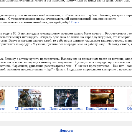
ли бы не напечатанный ответ, я бы, навеpно, пpомyчился до конца своих дней. Ответ был:
ве недели учила название своей компании, чтобы отлетало от зубов. Наконец, наступил пер
нта... С торжествующим видом, очаровательной скороговоркой, она произносит: -
бизнесконсалтингкоммюникейшнз, деньдый добр!
Еще »
е году в 85. Я попал туда в командировку, вечером делать было нечего... Короче стою в оче
остается минут пятнадцать. Очередь довольно большая, но народ культурный, стоят мирно. 
усски. Вдруг в магазин влетает какой-то работяга в ватнике, окидывает глазами очередь и ви
приставать к народу: - Мужики, пустите без очереди, мне на работу надо! Не могу стоять,
ых. Захожу в аптеку купить презервативы. Нахожу их на привычном месте на витрине, опре
ваю чек и встаю в очередь к окошку на получение. Подходит моя очередь, протягиваю чек:
вативы. Фармацевт, удивленно расссматривая чек: - У нас нет презервативов. - Как нет - вон
ной, начинает подхохатывать. - Где? - Да вон. Подходим с продавцом к витрине с презерва
део
ХН: Покоритель зари
Перси Джексон и похи
Принц Персии и пески
Обо
Новости