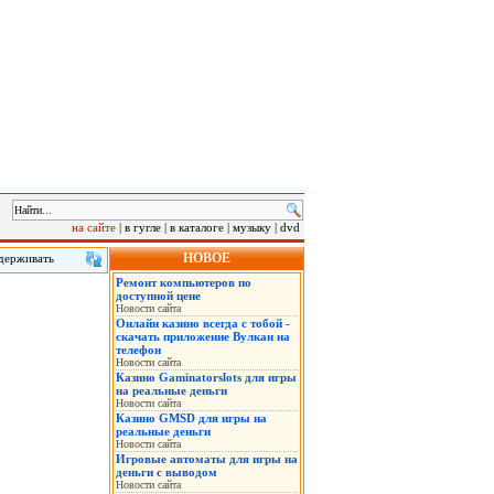
на сайте
|
в гугле
|
в каталоге
|
музыку
|
dvd
НОВОЕ
удерживать
Ремонт компьютеров по
семьи,
доступной цене
Новости сайта
Онлайн казино всегда с тобой -
скачать приложение Вулкан на
телефон
Новости сайта
Казино Gaminatorslots для игры
на реальные деньги
Новости сайта
Казино GMSD для игры на
реальные деньги
Новости сайта
Игровые автоматы для игры на
деньги с выводом
Новости сайта