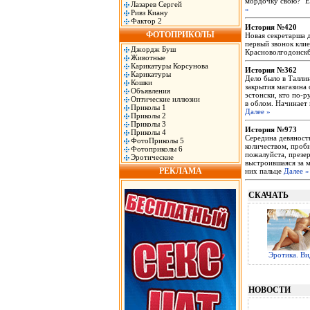
моpдочкy свою?" Ес
Лазарев Сергей
»
Ривз Киану
Фактор 2
История №420
ФОТОПРИКОЛЫ
Новая секретарша д
первый звонок клие
Джордж Буш
Красноволгодонск
Животные
Карикатуры Корсунова
История №362
Карикатуры
Дело было в Таллин
Кошки
закрытия магазина 
Объявления
эстонски, кто по-р
Оптические иллюзии
в облом. Начинает 
Приколы 1
Далее »
Приколы 2
Приколы 3
История №973
Приколы 4
Середина девяност
ФотоПриколы 5
количеством, проби
Фотоприколы 6
пожалуйста, презер
Эротические
выстроившаяся за м
РЕКЛАМА
них пальце
Далее »
СКАЧАТЬ
Эротика. Ви
НОВОСТИ