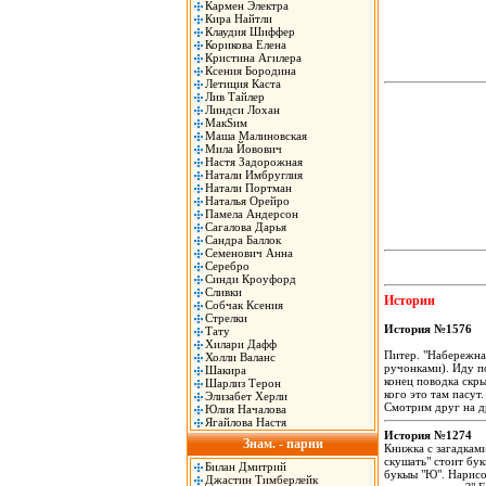
Кармен Электра
Кира Найтли
Клаудия Шиффер
Корикова Елена
Кристина Агилера
Ксения Бородина
Летиция Каста
Лив Тайлер
Линдси Лохан
МакSим
Маша Малиновская
Мила Йовович
Настя Задорожная
Натали Имбруглия
Натали Портман
Наталья Орейро
Памела Андерсон
Сагалова Дарья
Сандра Баллок
Семенович Анна
Серебро
Синди Кроуфорд
Сливки
Истории
Собчак Ксения
Стрелки
История №1576
Тату
Хилари Дафф
Питер. "Набережная
Холли Валанс
ручонками). Иду по
Шакира
конец поводка скры
Шарлиз Терон
кого это там пасут
Элизабет Херли
Смотрим друг на 
Юлия Началова
Ягайлова Настя
История №1274
Знам. - парни
Книжка с загадками
скyшать" стоит бyк
Билан Дмитрий
бyкыы "Ю". Hаpисов
Джастин Тимберлейк