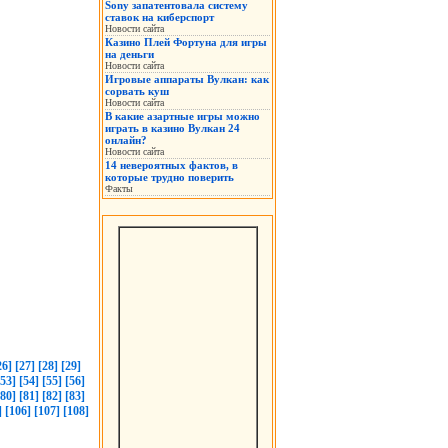
Sony запатентовала систему
ставок на киберспорт
Новости сайта
Казино Плей Фортуна для игры
на деньги
Новости сайта
Игровые аппараты Вулкан: как
сорвать куш
Новости сайта
В какие азартные игры можно
играть в казино Вулкан 24
онлайн?
Новости сайта
14 невероятных фактов, в
которые трудно поверить
Факты
26]
[27]
[28]
[29]
[53]
[54]
[55]
[56]
[80]
[81]
[82]
[83]
]
[106]
[107]
[108]