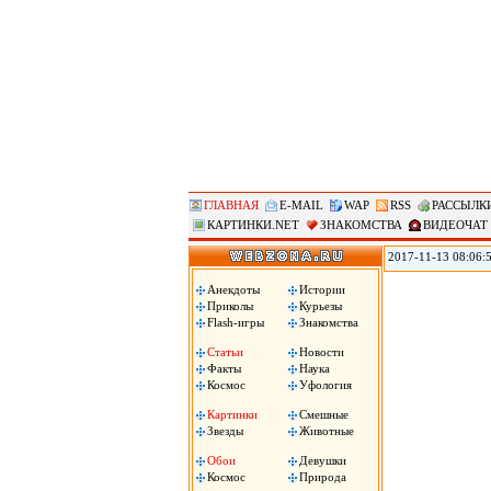
ГЛАВНАЯ
E-MAIL
WAP
RSS
РАССЫЛК
КАРТИНКИ.NET
ЗНАКОМСТВА
ВИДЕОЧАТ
2017-11-13 08:06:
мировое лидерство 
демографических вы
Анекдоты
Истории
необходимо опреде
Приколы
Курьезы
Flash-игры
Знакомства
Статьи
Новости
Факты
Наука
Космос
Уфология
Картинки
Смешные
Звезды
Животные
Обои
Девушки
Космос
Природа