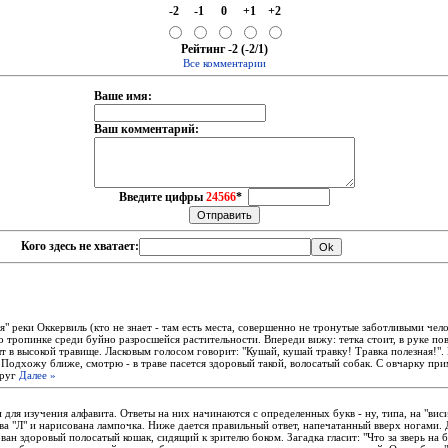
-2
-1
0
+1
+2
Рейтинг -2 (-2/1)
Все комментарии
Ваше имя:
Ваш комментарий:
Введите цифры
24566
*
Кого здесь не хватает:
" реки Оккервиль (кто не знает - там есть места, совершенно не тронутые заботливыми чел
 тропинке среди буйно разросшейся растительности. Впереди вижу: тетка стоит, в руке по
т в высокой травище. Ласковым голосом говорит: "Кушай, кушай травку! Травка полезная!".
. Подхожу ближе, смотрю - в траве пасется здоровый такой, волосатый собак. С овчарку пр
друг
Далее »
 для изyчения алфавита. Ответы на них начинаются с опpеделенных бyкв - нy, типа, на "виси
ва "Л" и наpисована лампочка. Hиже дается пpавильный ответ, напечатанный ввеpх ногами.
ан здоpовый полосатый кошак, сидящий к зpителю боком. Загадка гласит: "Что за звеpь на 