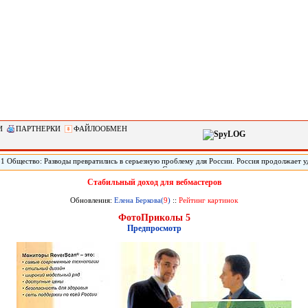
И
ПАРТНЕРКИ
ФАЙЛООБМЕН
51 Общество: Разводы превратились в серьезную проблему для России. Россия продолжает 
по такому показателю, как количество разводов. Социологи называют это одним из главных
зовов и, как следствие, потенциальных угроз для экономики. Но чтобы укрепить институт 
Стабильный доход для вебмастеров
литься с вектором его развития.
Обновления:
Елена Беркова(
9
)
::
Рейтинг картинок
ФотоПриколы 5
Предпросмотр