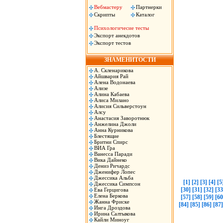
Вебмастеру
Партнерки
Скрипты
Каталог
Психологичесие тесты
Экспорт анекдотов
Экспорт тестов
ЗНАМЕНИТОСТИ
А. Скленарикова
Айшвария Рай
Алена Водонаева
Ализе
Алина Кабаева
Алиса Милано
Алисия Сильверстоун
Алсу
Анастасия Заворотнюк
Анжелина Джоли
Анна Курникова
Блестящие
Бритни Спирс
ВИА Гра
Ванесса Паради
Вика Дайнеко
Дениз Ричардс
Дженифер Лопес
Джессика Альба
[1]
[2]
[3]
[4]
[5
Джессика Симпсон
[30]
[31]
[32]
[33
Ева Герцигова
Елена Беркова
[57]
[58]
[59]
[60
Жанна Фриске
[84]
[85]
[86]
[87]
Инга Дроздова
Ирина Салтыкова
Кайли Миноуг