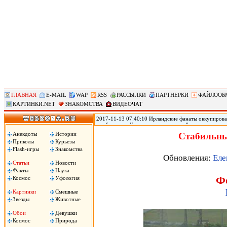
ГЛАВНАЯ
E-MAIL
WAP
RSS
РАССЫЛКИ
ПАРТНЕРКИ
ФАЙЛООБ
КАРТИНКИ.NET
ЗНАКОМСТВА
ВИДЕОЧАТ
2017-11-13 07:40:10 Ирландские фанаты оккупирова
прибывшие в Копенгаген на стыковой матч с национ
женского белья Victoria s Secret. Ирландские фанаты
Анекдоты
Истории
Стабильны
футболисты. .
Приколы
Курьезы
Flash-игры
Знакомства
Обновления:
Еле
Статьи
Новости
Факты
Наука
Ф
Космос
Уфология
Картинки
Смешные
Звезды
Животные
Обои
Девушки
Космос
Природа