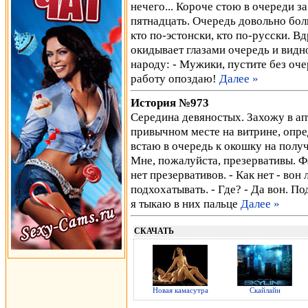
нечего... Короче стою в очереди з
пятнадцать. Очередь довольно бол
кто по-эстонски, кто по-русски. Вд
окидывает глазами очередь и видно
народу: - Мужики, пустите без оче
работу опоздаю!
Далее »
История №973
Середина девяностых. Захожу в ап
привычном месте на витрине, опре
встаю в очередь к окошку на получ
Мне, пожалуйста, презервативы. Ф
нет презервативов. - Как нет - вон
подхохатывать. - Где? - Да вон. П
я тыкаю в них пальце
Далее »
СКАЧАТЬ
Новая камасутра
Скайлайн