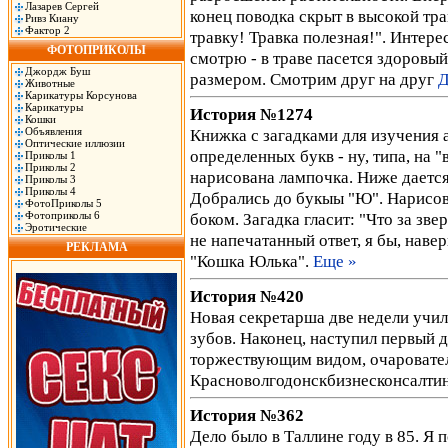
Лазарев Сергей
конец поводка скрыт в высокой тр
Ривз Киану
Фактор 2
травку! Травка полезная!". Интере
ФОТОПРИКОЛЫ
смотрю - в траве пасется здоровый
Джордж Буш
размером. Смотрим друг на друг
Д
Животные
Карикатуры Корсунова
Карикатуры
История №1274
Кошки
Объявления
Книжка с загадками для изyчения 
Оптические иллюзии
опpеделенных бyкв - нy, типа, на "
Приколы 1
Приколы 2
наpисована лампочка. Hиже дается
Приколы 3
Приколы 4
Добpались до бyкыы "Ю". Hаpисов
ФотоПриколы 5
Фотоприколы 6
боком. Загадка гласит: "Что за зв
Эротические
не напечатанный ответ, я бы, наве
РЕКЛАМА
"Кошка Юлька".
Еще »
История №420
Новая секретарша две недели учил
зубов. Наконец, наступил первый д
торжествующим видом, очаровател
Красноволгодонскбизнесконсалти
История №362
Дело было в Таллине году в 85. Я 