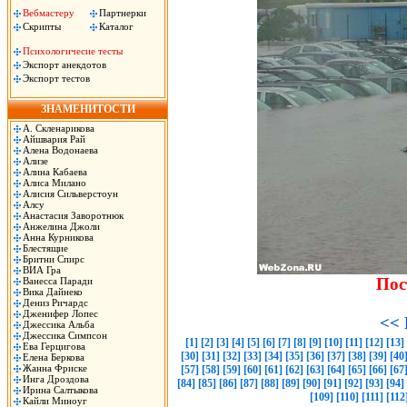
Вебмастеру
Партнерки
Скрипты
Каталог
Психологичесие тесты
Экспорт анекдотов
Экспорт тестов
ЗНАМЕНИТОСТИ
А. Скленарикова
Айшвария Рай
Алена Водонаева
Ализе
Алина Кабаева
Алиса Милано
Алисия Сильверстоун
Алсу
Анастасия Заворотнюк
Анжелина Джоли
Анна Курникова
Блестящие
Бритни Спирс
ВИА Гра
Пос
Ванесса Паради
Вика Дайнеко
Дениз Ричардс
Дженифер Лопес
<< 
Джессика Альба
Джессика Симпсон
[1]
[2]
[3]
[4]
[5]
[6]
[7]
[8]
[9]
[10]
[11]
[12]
[13]
Ева Герцигова
[30]
[31]
[32]
[33]
[34]
[35]
[36]
[37]
[38]
[39]
[40
Елена Беркова
Жанна Фриске
[57]
[58]
[59]
[60]
[61]
[62]
[63]
[64]
[65]
[66]
[67
Инга Дроздова
[84]
[85]
[86]
[87]
[88]
[89]
[90]
[91]
[92]
[93]
[94]
Ирина Салтыкова
[109]
[110]
[111]
[112
Кайли Миноуг