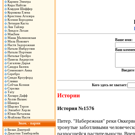
Кармен Электра
Кира Найтли
Клаудия Шиффер
Корикова Елена
Кристина Агилера
Ксения Бородина
Летиция Каста
Лив Тайлер
Линдси Лохан
МакSим
Маша Малиновская
Ваше имя:
Мила Йовович
Настя Задорожная
Натали Имбруглия
Ваш коммен
Натали Портман
Наталья Орейро
Памела Андерсон
Сагалова Дарья
Сандра Баллок
Введит
Семенович Анна
Серебро
Синди Кроуфорд
Сливки
Собчак Ксения
Кого здесь не хватает:
Стрелки
Тату
Истории
Хилари Дафф
Холли Валанс
Шакира
Шарлиз Терон
История №1576
Элизабет Херли
Юлия Началова
Ягайлова Настя
Питер. "Набережная" реки Оккервил
Знам. - парни
тронутые заботливыми человеческ
Билан Дмитрий
разросшейся растительности. Впере
Джастин Тимберлейк