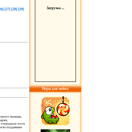
Загрузка ...
26]
[27]
[28]
[29]
Игры для мобил
 своего малыша,
дарки,
и очередном тосте
легка поддавшие