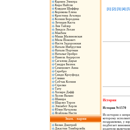
Кармен Электра
Кира Найтли
Клаудия Шиффер
[1]
[2]
[3]
[4]
[5
Корикова Елена
Кристина Агилера
Ксения Бородина
Летиция Каста
Лив Тайлер
Линдси Лохан
МакSим
Маша Малиновская
Мила Йовович
Настя Задорожная
Натали Имбруглия
Натали Портман
Наталья Орейро
Памела Андерсон
Сагалова Дарья
Сандра Баллок
Семенович Анна
Серебро
Синди Кроуфорд
Сливки
Собчак Ксения
Стрелки
Тату
Хилари Дафф
Холли Валанс
Шакира
Истории
Шарлиз Терон
Элизабет Херли
История №1570
Юлия Началова
Ягайлова Настя
Из истории о непр
которому исполнитс
Знам. - парни
поздравлялки, у вз
Билан Дмитрий
подбегает виновник
Джастин Тимберлейк
родители включил