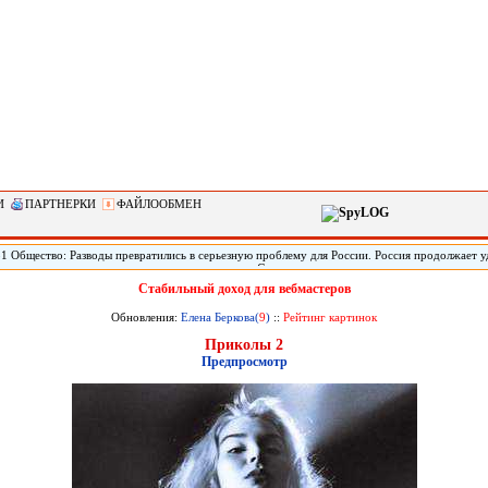
И
ПАРТНЕРКИ
ФАЙЛООБМЕН
51 Общество: Разводы превратились в серьезную проблему для России. Россия продолжает 
по такому показателю, как количество разводов. Социологи называют это одним из главных
зовов и, как следствие, потенциальных угроз для экономики. Но чтобы укрепить институт 
Стабильный доход для вебмастеров
литься с вектором его развития.
Обновления:
Елена Беркова(
9
)
::
Рейтинг картинок
Приколы 2
Предпросмотр