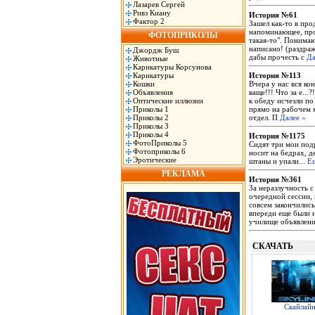
Лазарев Сергей
Ривз Киану
История №61
Фактор 2
Зашел как-то в пр
напоминающее, про
ФОТОПРИКОЛЫ
такая-то". Понимаю
написано! (раздраж
Джордж Буш
дабы прочесть с
Да
Животные
Карикатуры Корсунова
Карикатуры
История №113
Кошки
Вчера у нас вся ко
Объявления
ваще!!! Что за е...
Оптические иллюзии
к обеду исчезли по
Приколы 1
прямо на рабочем м
Приколы 2
отдел. П
Далее »
Приколы 3
Приколы 4
История №1175
ФотоПриколы 5
Сидят три мои подр
Фотоприколы 6
носит на бедрах, д
Эротические
штаны и упали...
Е
РЕКЛАМА
История №361
За неразлучность с
очередной сессии, 
совсем закончилис
впереди еще были н
училище объявлен
СКАЧАТЬ
Скайлай