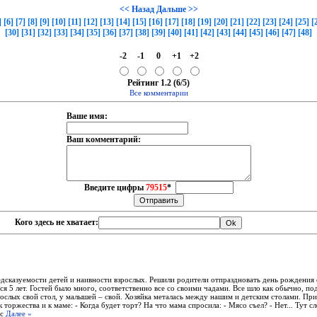
<< Назад
Дальше >>
]
[6]
[7]
[8]
[9]
[10]
[11]
[12]
[13]
[14]
[15]
[16]
[17]
[18]
[19]
[20]
[21]
[22]
[23]
[24]
[25]
[
[30]
[31]
[32]
[33]
[34]
[35]
[36]
[37]
[38]
[39]
[40]
[41]
[42]
[43]
[44]
[45]
[46]
[47]
[48]
-2
-1
0
+1
+2
Рейтинг 1.2 (6/5)
Все комментарии
Ваше имя:
Ваш комментарий:
Введите цифры
79515
*
Кого здесь не хватает:
едсказуемости детей и наивности взрослых. Решили родители отпраздновать день рождения
я 5 лет. Гостей было много, соответственно все со своими чадами. Все шло как обычно, по
рослых свой стол, у малышей – свой. Хозяйка металась между нашим и детским столами. Пр
 торжества и к маме: - Когда будет торт? На что мама спросила: - Мясо съел? - Нет... Тут с
ис
Далее »