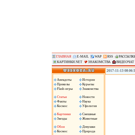
ГЛАВНАЯ
E-MAIL
WAP
RSS
РАССЫЛК
КАРТИНКИ.NET
ЗНАКОМСТВА
ВИДЕОЧАТ
2017-11-13 08:06:
мировое лидерство 
демографических вы
Анекдоты
Истории
необходимо опреде
Приколы
Курьезы
Flash-игры
Знакомства
Статьи
Новости
Факты
Наука
Космос
Уфология
Картинки
Смешные
Звезды
Животные
Обои
Девушки
Космос
Природа