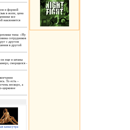
ром и формой
зык в жопе, цена
ценнике все
ой наклоняется
 реплики типа: «Ну
оловина сотрудников
друг с другом
ошения в другой
к он еще и штаны
замерз, сморщился -
окончании
сь. То есть –
очень нескоро, а
но-цирковое
ая камасутра