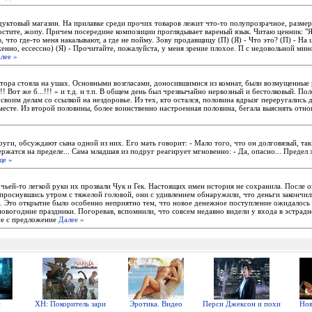
одуктовый магазин. На прилавке среди прочих товаров лежит что-то полупрозрачное, разме
стите, жопу. Причем посередине композиции проглядывает вареный язык. Читаю ценник: "Я
, что где-то меня накалывают, а где не пойму. Зову продавщицу (П) (Я) - Что это? (П) - На 
енно, ессессно) (Я) - Прочитайте, пожалуйста, у меня зрение плохое. П с недовольной мин
лее »
нтора стояла на ушах. Основными возгласами, доносившимися из комнат, были возмущенные
?!!! Вот же б...!!! » и т.д. и т.п. В общем день был чрезвычайно нервозный и бестолковый. П
 своим делам со ссылкой на нездоровье. Из тех, кто остался, половина вдрызг переругались 
есте. Из второй половины, более воинственно настроенная половина, бегала выяснять отн
уги, обсуждают сына одной из них. Его мать говорит: - Мало того, что он долговязый, та
ержатся на пределе... Сама младшая из подруг реагирует мгновенно: - Да, опасно... Предел 
ще »
 чьей-то легкой руки их прозвали Чук и Гек. Настоящих имен история не сохранила. После 
проснувшись утром с тяжелой головой, они с удивлением обнаружили, что деньги закончили
ь. Это открытие было особенно неприятно тем, что новое денежное поступление ожидалось 
овогодние праздники. Погоревав, вспомнили, что совсем недавно видели у входа в эстрад
ие с предложение
Далее »
н
ХН: Покоритель зари
Эротика. Видео
Перси Джексон и похи
Нов