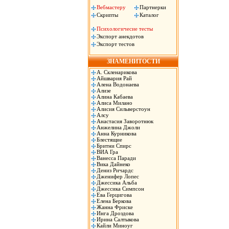
Вебмастеру
Партнерки
Скрипты
Каталог
Психологичесие тесты
Экспорт анекдотов
Экспорт тестов
ЗНАМЕНИТОСТИ
А. Скленарикова
Айшвария Рай
Алена Водонаева
Ализе
Алина Кабаева
Алиса Милано
Алисия Сильверстоун
Алсу
Анастасия Заворотнюк
Анжелина Джоли
Анна Курникова
Блестящие
Бритни Спирс
ВИА Гра
Ванесса Паради
Вика Дайнеко
Дениз Ричардс
Дженифер Лопес
Джессика Альба
Джессика Симпсон
Ева Герцигова
Елена Беркова
Жанна Фриске
Инга Дроздова
Ирина Салтыкова
Кайли Миноуг