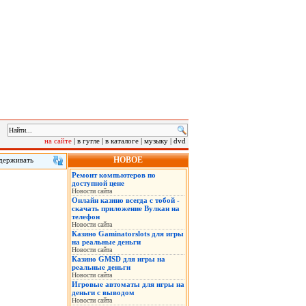
на сайте
|
в гугле
|
в каталоге
|
музыку
|
dvd
НОВОЕ
удерживать
Ремонт компьютеров по
семьи,
доступной цене
Новости сайта
Онлайн казино всегда с тобой -
скачать приложение Вулкан на
телефон
Новости сайта
Казино Gaminatorslots для игры
на реальные деньги
Новости сайта
Казино GMSD для игры на
реальные деньги
Новости сайта
Игровые автоматы для игры на
деньги с выводом
Новости сайта