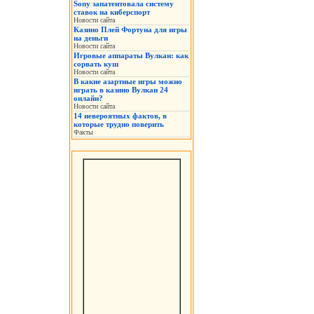
Sony запатентовала систему
ставок на киберспорт
Новости сайта
Казино Плей Фортуна для игры
на деньги
Новости сайта
Игровые аппараты Вулкан: как
сорвать куш
Новости сайта
В какие азартные игры можно
играть в казино Вулкан 24
онлайн?
Новости сайта
14 невероятных фактов, в
которые трудно поверить
Факты