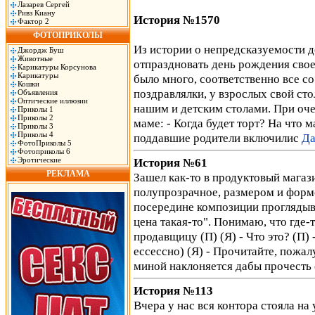
Лазарев Сергей
Ривз Киану
История №1570
Фактор 2
ФОТОПРИКОЛЫ
Из истории о непредсказуемости д
Джордж Буш
Животные
отпраздновать день рождения свое
Карикатуры Корсунова
Карикатуры
было много, соответственно все со
Кошки
поздравлялки, у взрослых свой ст
Объявления
Оптические иллюзии
нашим и детским столами. При оче
Приколы 1
Приколы 2
маме: - Когда будет торт? На что м
Приколы 3
Приколы 4
поддавшие родители включилис
Да
ФотоПриколы 5
Фотоприколы 6
Эротические
История №61
РЕКЛАМА
Зашел как-то в продуктовый магаз
полупрозрачное, размером и форм
посередине композиции проглядыва
цена такая-то". Понимаю, что где-т
продавщицу (П) (Я) - Что это? (П)
ессессно) (Я) - Прочитайте, пожал
миной наклоняется дабы прочесть
История №113
Вчера у нас вся контора стояла н