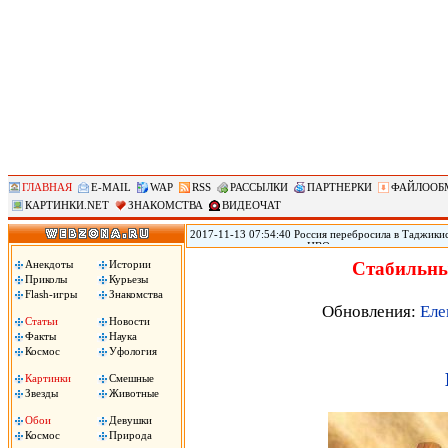
ГЛАВНАЯ
E-MAIL
WAP
RSS
РАССЫЛКИ
ПАРТНЕРКИ
ФАЙЛООБ
КАРТИНКИ.NET
ЗНАКОМСТВА
ВИДЕОЧАТ
2017-11-13 07:54:40 Россия перебросила в Таджикис
самолетов и вертолетов ЦВО на антитеррористическ
Таджикистан, сообщил помощник командующего вой
Анекдоты
Истории
Стабильны
вертолетов Центрального военного округа переброш
Приколы
Курьезы
в совместных учениях по антитеррору, в которых пр
Flash-игры
Знакомства
цитирует РИА «Новости» Рощупкина.
Обновления:
Еле
Статьи
Новости
Факты
Наука
Космос
Уфология
Картинки
Смешные
Звезды
Животные
Обои
Девушки
Космос
Природа