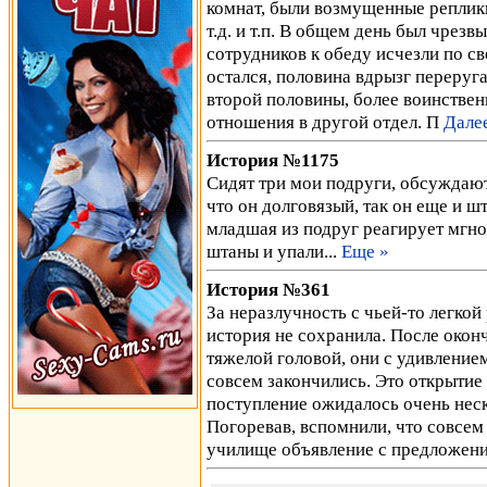
комнат, были возмущенные реплики ти
т.д. и т.п. В общем день был чрез
сотрудников к обеду исчезли по св
остался, половина вдрызг переруг
второй половины, более воинствен
отношения в другой отдел. П
Дале
История №1175
Сидят три мои подруги, обсуждают 
что он долговязый, так он еще и ш
младшая из подруг реагирует мгнов
штаны и упали...
Еще »
История №361
За неразлучность с чьей-то легкой
история не сохранила. После окон
тяжелой головой, они с удивлением
совсем закончились. Это открытие
поступление ожидалось очень неск
Погоревав, вспомнили, что совсем
училище объявление с предложен