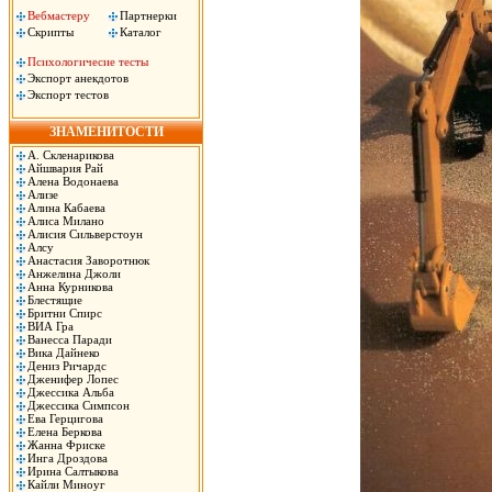
Вебмастеру
Партнерки
Скрипты
Каталог
Психологичесие тесты
Экспорт анекдотов
Экспорт тестов
ЗНАМЕНИТОСТИ
А. Скленарикова
Айшвария Рай
Алена Водонаева
Ализе
Алина Кабаева
Алиса Милано
Алисия Сильверстоун
Алсу
Анастасия Заворотнюк
Анжелина Джоли
Анна Курникова
Блестящие
Бритни Спирс
ВИА Гра
Ванесса Паради
Вика Дайнеко
Дениз Ричардс
Дженифер Лопес
Джессика Альба
Джессика Симпсон
Ева Герцигова
Елена Беркова
Жанна Фриске
Инга Дроздова
Ирина Салтыкова
Кайли Миноуг