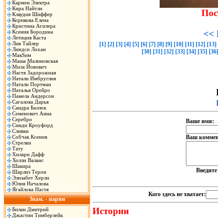
Кармен Электра
Кира Найтли
Пос
Клаудия Шиффер
Корикова Елена
Кристина Агилера
Ксения Бородина
<< 
Летиция Каста
Лив Тайлер
[1]
[2]
[3]
[4]
[5]
[6]
[7]
[8]
[9]
[10]
[11]
[12]
[13]
Линдси Лохан
[30]
[31]
[32]
[33]
[34]
[35]
[36
МакSим
Маша Малиновская
Мила Йовович
Настя Задорожная
Натали Имбруглия
Натали Портман
Наталья Орейро
Памела Андерсон
Сагалова Дарья
Сандра Баллок
Семенович Анна
Серебро
Ваше имя:
Синди Кроуфорд
Сливки
Собчак Ксения
Ваш коммен
Стрелки
Тату
Хилари Дафф
Холли Валанс
Шакира
Введит
Шарлиз Терон
Элизабет Херли
Юлия Началова
Ягайлова Настя
Кого здесь не хватает:
Знам. - парни
Истории
Билан Дмитрий
Джастин Тимберлейк