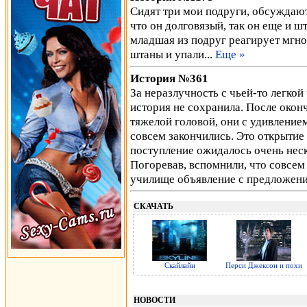
Сидят три мои подруги, обсуждают 
что он долговязый, так он еще и ш
младшая из подруг реагирует мгнов
штаны и упали...
Еще »
История №361
За неразлучность с чьей-то легкой
история не сохранила. После окон
тяжелой головой, они с удивлением
совсем закончились. Это открытие
поступление ожидалось очень неск
Погоревав, вспомнили, что совсем
училище объявление с предложен
СКАЧАТЬ
Скайлайн
Перси Джексон и похи
НОВОСТИ