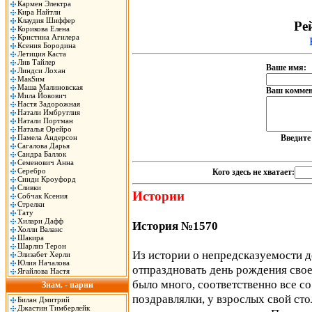
Кармен Электра
Кира Найтли
Клаудия Шиффер
Рей
Корикова Елена
Кристина Агилера
Ксения Бородина
Летиция Каста
Лив Тайлер
Ваше имя:
Линдси Лохан
МакSим
Маша Малиновская
Ваш коммен
Мила Йовович
Настя Задорожная
Натали Имбруглия
Натали Портман
Наталья Орейро
Памела Андерсон
Введит
Сагалова Дарья
Сандра Баллок
Семенович Анна
Серебро
Кого здесь не хватает:
Синди Кроуфорд
Сливки
Истории
Собчак Ксения
Стрелки
Тату
Хилари Дафф
История №1570
Холли Валанс
Шакира
Шарлиз Терон
Из истории о непредсказуемости д
Элизабет Херли
Юлия Началова
отпраздновать день рождения свое
Ягайлова Настя
было много, соответственно все со
Знам. - парни
поздравлялки, у взрослых свой ст
Билан Дмитрий
Джастин Тимберлейк