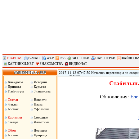
ГЛАВНАЯ
E-MAIL
WAP
RSS
РАССЫЛКИ
ПАРТНЕРКИ
ФАЙЛООБ
КАРТИНКИ.NET
ЗНАКОМСТВА
ВИДЕОЧАТ
2017-11-13 07:47:59 Начались переговоры по созд
союза (ЕАЭС) заинтересованы в максимально широк
(АСЕАН), два объединения уже ведут переговоры о 
Анекдоты
Истории
Стабильны
России Дмитрий Медведев. «Мы обсуждаем зону св
Приколы
Курьезы
Медведев на деловом и инвестиционном саммите АС
Flash-игры
Знакомства
Обновления:
Еле
Статьи
Новости
Факты
Наука
Космос
Уфология
Картинки
Смешные
Звезды
Животные
Обои
Девушки
Космос
Природа