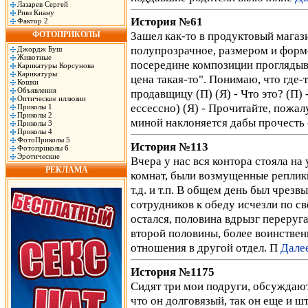
Лазарев Сергей
Ривз Киану
История №61
Фактор 2
Зашел как-то в продуктовый магаз
ФОТОПРИКОЛЫ
полупрозрачное, размером и форм
Джордж Буш
Животные
посередине композиции проглядыва
Карикатуры Корсунова
Карикатуры
цена такая-то". Понимаю, что где-т
Кошки
Объявления
продавщицу (П) (Я) - Что это? (П)
Оптические иллюзии
ессессно) (Я) - Прочитайте, пожал
Приколы 1
Приколы 2
миной наклоняется дабы прочесть
Приколы 3
Приколы 4
ФотоПриколы 5
История №113
Фотоприколы 6
Эротические
Вчера у нас вся контора стояла н
РЕКЛАМА
комнат, были возмущенные реплики ти
т.д. и т.п. В общем день был чрез
сотрудников к обеду исчезли по св
остался, половина вдрызг переруг
второй половины, более воинствен
отношения в другой отдел. П
Дале
История №1175
Сидят три мои подруги, обсуждают 
что он долговязый, так он еще и ш