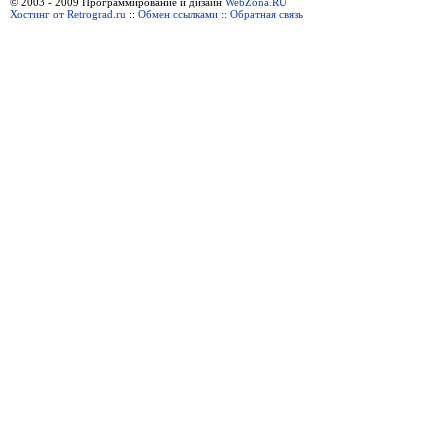
© 2003 - 2009 Программирование и дизайн
WebZona.RU
Хостинг от Retrograd.ru
::
Обмен ссылками
::
Обратная связь