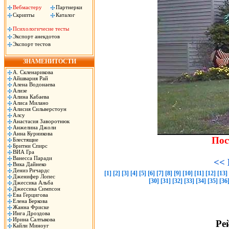
Вебмастеру
Партнерки
Скрипты
Каталог
Психологичесие тесты
Экспорт анекдотов
Экспорт тестов
ЗНАМЕНИТОСТИ
А. Скленарикова
Айшвария Рай
Алена Водонаева
Ализе
Алина Кабаева
Алиса Милано
Алисия Сильверстоун
Алсу
Анастасия Заворотнюк
Анжелина Джоли
Анна Курникова
Пос
Блестящие
Бритни Спирс
ВИА Гра
Ванесса Паради
<< 
Вика Дайнеко
Дениз Ричардс
[1]
[2]
[3]
[4]
[5]
[6]
[7]
[8]
[9]
[10]
[11]
[12]
[13]
Дженифер Лопес
[30]
[31]
[32]
[33]
[34]
[35]
[36
Джессика Альба
Джессика Симпсон
Ева Герцигова
Елена Беркова
Жанна Фриске
Инга Дроздова
Ирина Салтыкова
Рей
Кайли Миноуг