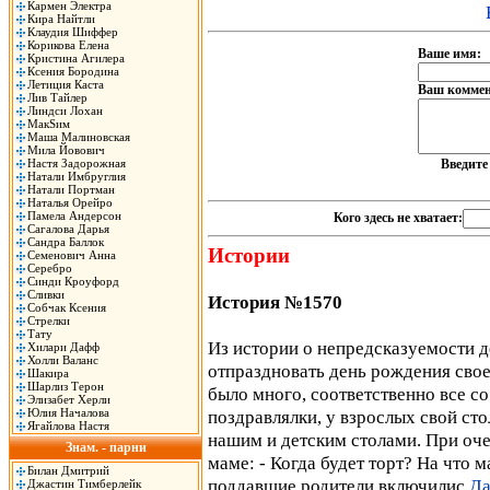
Кармен Электра
Кира Найтли
Клаудия Шиффер
Корикова Елена
Ваше имя:
Кристина Агилера
Ксения Бородина
Летиция Каста
Ваш коммен
Лив Тайлер
Линдси Лохан
МакSим
Маша Малиновская
Мила Йовович
Настя Задорожная
Введит
Натали Имбруглия
Натали Портман
Наталья Орейро
Памела Андерсон
Кого здесь не хватает:
Сагалова Дарья
Сандра Баллок
Истории
Семенович Анна
Серебро
Синди Кроуфорд
Сливки
История №1570
Собчак Ксения
Стрелки
Тату
Из истории о непредсказуемости д
Хилари Дафф
Холли Валанс
отпраздновать день рождения свое
Шакира
Шарлиз Терон
было много, соответственно все со
Элизабет Херли
Юлия Началова
поздравлялки, у взрослых свой ст
Ягайлова Настя
нашим и детским столами. При оче
Знам. - парни
маме: - Когда будет торт? На что м
Билан Дмитрий
поддавшие родители включилис
Да
Джастин Тимберлейк