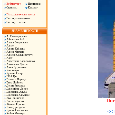
Вебмастеру
Партнерки
Скрипты
Каталог
Психологичесие тесты
Экспорт анекдотов
Экспорт тестов
ЗНАМЕНИТОСТИ
А. Скленарикова
Айшвария Рай
Алена Водонаева
Ализе
Алина Кабаева
Алиса Милано
Алисия Сильверстоун
Алсу
Анастасия Заворотнюк
Анжелина Джоли
Анна Курникова
Блестящие
Бритни Спирс
ВИА Гра
Ванесса Паради
Вика Дайнеко
Дениз Ричардс
Дженифер Лопес
Джессика Альба
Джессика Симпсон
Ева Герцигова
Пос
Елена Беркова
Жанна Фриске
Инга Дроздова
Ирина Салтыкова
<< 
Кайли Миноуг