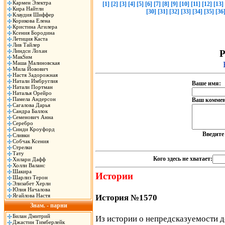
Кармен Электра
[1]
[2]
[3]
[4]
[5]
[6]
[7]
[8]
[9]
[10]
[11]
[12]
[13]
Кира Найтли
[30]
[31]
[32]
[33]
[34]
[35]
[36
Клаудия Шиффер
Корикова Елена
Кристина Агилера
Ксения Бородина
Летиция Каста
Лив Тайлер
Линдси Лохан
Р
МакSим
Маша Малиновская
Мила Йовович
Настя Задорожная
Натали Имбруглия
Ваше имя:
Натали Портман
Наталья Орейро
Памела Андерсон
Ваш коммен
Сагалова Дарья
Сандра Баллок
Семенович Анна
Серебро
Синди Кроуфорд
Введит
Сливки
Собчак Ксения
Стрелки
Тату
Кого здесь не хватает:
Хилари Дафф
Холли Валанс
Шакира
Истории
Шарлиз Терон
Элизабет Херли
Юлия Началова
Ягайлова Настя
История №1570
Знам. - парни
Билан Дмитрий
Из истории о непредсказуемости д
Джастин Тимберлейк