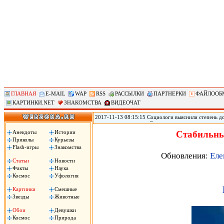
ГЛАВНАЯ
E-MAIL
WAP
RSS
РАССЫЛКИ
ПАРТНЕРКИ
ФАЙЛООБ
КАРТИНКИ.NET
ЗНАКОМСТВА
ВИДЕОЧАТ
2017-11-13 08:15:15 Социологи выяснили степень д
журналистам и полицейским, следует из результато
(ВЦИОМ). Согласно данным исследования ВЦИОМ, по
Анекдоты
Истории
Стабильны
полицейские – 3,12 баллов. При этом 40% заявили, 
Приколы
Курьезы
услышали это слово, передает РИА «Новости».
Flash-игры
Знакомства
Обновления:
Еле
Статьи
Новости
Факты
Наука
Космос
Уфология
Картинки
Смешные
Звезды
Животные
Обои
Девушки
Космос
Природа