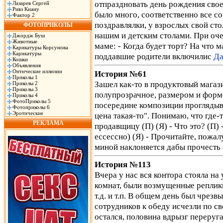
отпраздновать день рождения свое
Лазарев Сергей
Ривз Киану
было много, соответственно все со
Фактор 2
поздравлялки, у взрослых свой ст
ФОТОПРИКОЛЫ
нашим и детским столами. При оче
Джордж Буш
Животные
маме: - Когда будет торт? На что м
Карикатуры Корсунова
Карикатуры
поддавшие родители включилис
Да
Кошки
Объявления
Оптические иллюзии
История №61
Приколы 1
Зашел как-то в продуктовый магаз
Приколы 2
Приколы 3
полупрозрачное, размером и форм
Приколы 4
ФотоПриколы 5
посередине композиции проглядыва
Фотоприколы 6
Эротические
цена такая-то". Понимаю, что где-т
РЕКЛАМА
продавщицу (П) (Я) - Что это? (П)
ессессно) (Я) - Прочитайте, пожал
миной наклоняется дабы прочесть
История №113
Вчера у нас вся контора стояла н
комнат, были возмущенные реплики ти
т.д. и т.п. В общем день был чрез
сотрудников к обеду исчезли по св
остался, половина вдрызг переруг