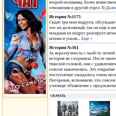
второй половины, более воинствен
отношения в другой отдел. П
Дале
История №1175
Сидят три мои подруги, обсуждают 
что он долговязый, так он еще и ш
младшая из подруг реагирует мгнов
штаны и упали...
Еще »
История №361
За неразлучность с чьей-то легкой
история не сохранила. После окон
тяжелой головой, они с удивлением
совсем закончились. Это открытие
поступление ожидалось очень неск
Погоревав, вспомнили, что совсем
училище объявление с предложен
СКАЧАТЬ